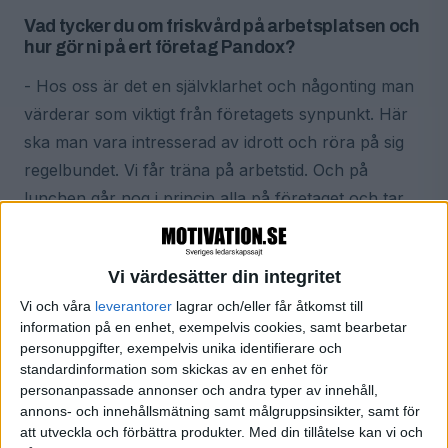
Vad tycker du om friskvård på arbetsplatsen och
hur gör ni på ert företag Pandox?
- Hos oss är det en självklarhet och någonting man
värderar som viktigt från företagets synpunkt. Här
ska man vara intresserad av idrott och röra på sig
regelbundet. Vi får träna på arbetstid. Och på
lunchen går nog i princip alla på företaget och tar
något pass eller en aktivitet. Om man inte gillar det…
då ska man nog inte jobba hos oss .
Vi värdesätter din integritet
Vi och våra
leverantorer
lagrar och/eller får åtkomst till
Hur laddar du inför en dag på jobbet?
information på en enhet, exempelvis cookies, samt bearbetar
personuppgifter, exempelvis unika identifierare och
- Innan jobbet äter jag en stor frukost. Och den är
standardinformation som skickas av en enhet för
verkligen stor! Sedan blir det bil in till Stockholm.
personanpassade annonser och andra typer av innehåll,
Full fart med möten och kontorsarbete och runt
annons- och innehållsmätning samt målgruppsinsikter, samt för
att utveckla och förbättra produkter.
Med din tillåtelse kan vi och
kvart i elva så kör jag med en personlig tränare. Det