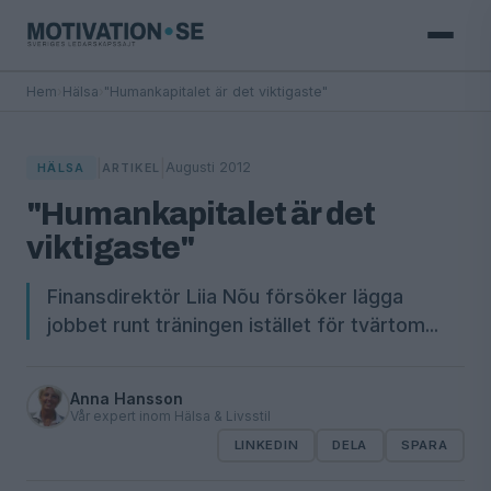
Hem
›
Hälsa
›
"Humankapitalet är det viktigaste"
|
|
Augusti 2012
HÄLSA
ARTIKEL
"Humankapitalet är det
viktigaste"
Finansdirektör Liia Nõu försöker lägga
jobbet runt träningen istället för tvärtom...
Anna Hansson
Vår expert inom Hälsa & Livsstil
LINKEDIN
DELA
SPARA