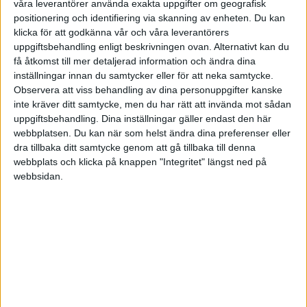
våra leverantörer använda exakta uppgifter om geografisk
blir två ggr/vecka. Ett effektivt 55 minuters
positionering och identifiering via skanning av enheten. Du kan
träningspass.
klicka för att godkänna vår och våra leverantörers
uppgiftsbehandling enligt beskrivningen ovan. Alternativt kan du
få åtkomst till mer detaljerad information och ändra dina
Hon tar alltid en kort lunch och tränar sen istället
inställningar innan du samtycker eller för att neka samtycke.
två timmar per vecka tillsammans med sin
Observera att viss behandling av dina personuppgifter kanske
personliga tränare. Hon bokar aldrig långa
inte kräver ditt samtycke, men du har rätt att invända mot sådan
uppgiftsbehandling. Dina inställningar gäller endast den här
lunchmöten. Och det är investerad tid för företaget
webbplatsen. Du kan när som helst ändra dina preferenser eller
tycker Liia.
dra tillbaka ditt samtycke genom att gå tillbaka till denna
webbplats och klicka på knappen "Integritet" längst ned på
- Jag har fördelen att jag inte alltid behöver sitta på
webbsidan.
min kontorsplats. Jag schemalägger alltid min
träning och ett tips är att alltid planera in tiden för
detta. Jag försöker lägga jobbet runt träningen
istället för tvärtom. Vi är alla likadana i ledningen.
Vår vd Anders Nissen, som också är väldigt aktiv, är
en dynamisk man och en aktiv person. Han