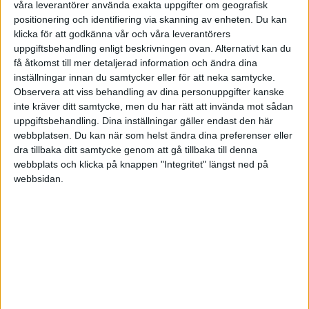
våra leverantörer använda exakta uppgifter om geografisk
positionering och identifiering via skanning av enheten. Du kan
klicka för att godkänna vår och våra leverantörers
ANDRA HAR OCKSÅ LÄST
uppgiftsbehandling enligt beskrivningen ovan. Alternativt kan du
få åtkomst till mer detaljerad information och ändra dina
inställningar innan du samtycker eller för att neka samtycke.
Observera att viss behandling av dina personuppgifter kanske
·
Einar Wiman
LEDARSKAP
inte kräver ditt samtycke, men du har rätt att invända mot sådan
Svårt att leva upp till
uppgiftsbehandling. Dina inställningar gäller endast den här
ledarskapsidealen
webbplatsen. Du kan när som helst ändra dina preferenser eller
dra tillbaka ditt samtycke genom att gå tillbaka till denna
Orealistiska ideal gör att många
webbplats och klicka på knappen "Integritet" längst ned på
chefer känner sig misslyckade,
enligt svensk forskning.
webbsidan.
·
Anna Bellman
KOMMUNIKATION
Kan man lita på dig?
Anna Bellman: "Att dra en vit lögn
eller försöka slingra sig skapar
aldrig några sympatier och stärker