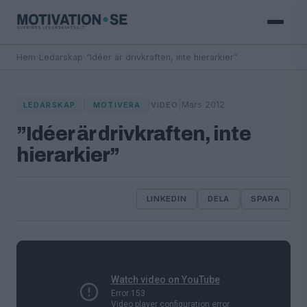
Hem
›
Ledarskap
›
”Idéer är drivkraften, inte hierarkier”
|
|
|
Mars 2012
LEDARSKAP
MOTIVERA
VIDEO
”Idéer är drivkraften, inte
hierarkier”
LINKEDIN
DELA
SPARA