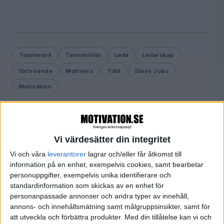
Teamwork
Teambuilda
Leda
Ledarskap
förtroende
Motivera
Tillit
Steve Jobs
Motivation
Vi värdesätter din integritet
Prenumerera på vårt nyhetsbrev
Vi och våra
leverantorer
lagrar och/eller får åtkomst till
Bli en av de 13 000 som läser vårt nyhetsbrev varje
information på en enhet, exempelvis cookies, samt bearbetar
vecka. Inspiration och kunskap, varje torsdag.
personuppgifter, exempelvis unika identifierare och
standardinformation som skickas av en enhet för
personanpassade annonser och andra typer av innehåll,
annons- och innehållsmätning samt målgruppsinsikter, samt för
JA, TACK!
att utveckla och förbättra produkter.
Med din tillåtelse kan vi och