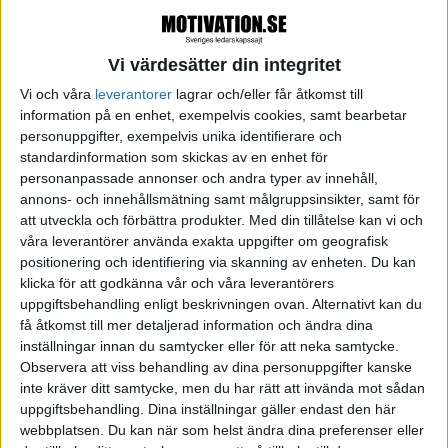
Arbetet på sitt CV. Mats har även varit knuten
till Europafilm, Bonniers, Norstedts och SVT.
Författare till Tore Wretmans biografier plus
Vi värdesätter din integritet
ett flertal egna böcker, nu senast prisade
Ägget - en mat- och kulturhistoria. Som
Vi och våra
leverantorer
lagrar och/eller får åtkomst till
nästan ingen annan har han själv prövat på
information på en enhet, exempelvis cookies, samt bearbetar
olika medieformer liksom ägandeformernas
personuppgifter, exempelvis unika identifierare och
mångfald. Han har belönats med Stora
standardinformation som skickas av en enhet för
Journalistpriset för flaggskeppet Vecko-
personanpassade annonser och andra typer av innehåll,
Journalens sista nummer och för tidningen
annons- och innehållsmätning samt målgruppsinsikter, samt för
Resumé.
att utveckla och förbättra produkter.
Med din tillåtelse kan vi och
Nedan ser du samtliga citat kompilerade
våra leverantörer använda exakta uppgifter om geografisk
av Mats Ekdahl
positionering och identifiering via skanning av enheten. Du kan
klicka för att godkänna vår och våra leverantörers
uppgiftsbehandling enligt beskrivningen ovan. Alternativt kan du
få åtkomst till mer detaljerad information och ändra dina
NÄSTA STEG FÖR DIG
inställningar innan du samtycker eller för att neka samtycke.
Observera att viss behandling av dina personuppgifter kanske
inte kräver ditt samtycke, men du har rätt att invända mot sådan
uppgiftsbehandling. Dina inställningar gäller endast den här
webbplatsen. Du kan när som helst ändra dina preferenser eller