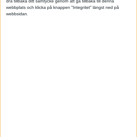
dra tillbaka ditt samtycke genom att gå tillbaka till denna
webbplats och klicka på knappen "Integritet" längst ned på
webbsidan.
NEXTLVL
Värderingskompassen- Få insikt om dina
drivkrafter i arbetet och i livet
Prenumerera på vårt nyhetsbrev
Bli en av de 13 000 som läser vårt nyhetsbrev varje
vecka. Inspiration och kunskap, varje torsdag.
JA, TACK!