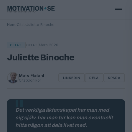
Hem
›
Citat
›
Juliette Binoche
|
|
Mars 2020
CITAT
CITAT
Juliette Binoche
Mats Ekdahl
LINKEDIN
DELA
SPARA
Citatkrönikör
Det verkliga äktenskapet har man med
sig själv, har man tur kan man eventuellt
hitta någon att dela livet med.