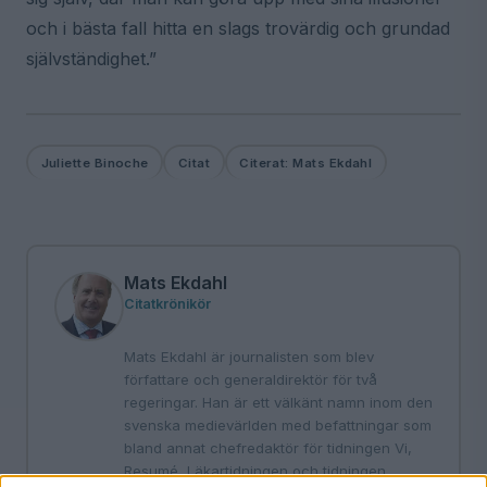
och i bästa fall hitta en slags trovärdig och grundad
självständighet.”
Juliette Binoche
Citat
Citerat: Mats Ekdahl
Mats Ekdahl
Citatkrönikör
Mats Ekdahl är journalisten som blev
författare och generaldirektör för två
regeringar. Han är ett välkänt namn inom den
svenska medievärlden med befattningar som
bland annat chefredaktör för tidningen Vi,
Resumé, Läkartidningen och tidningen