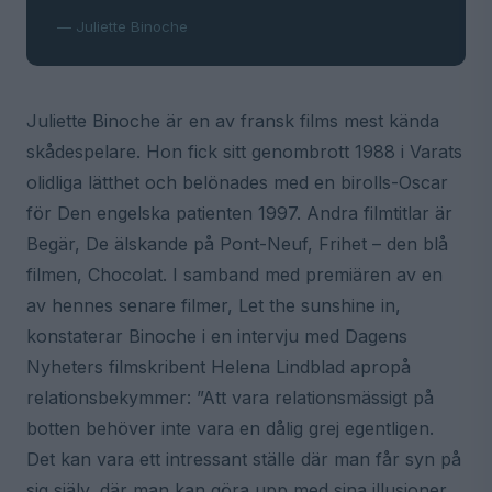
— Juliette Binoche
Juliette Binoche är en av fransk films mest kända
skådespelare. Hon fick sitt genombrott 1988 i Varats
olidliga lätthet och belönades med en birolls-Oscar
för Den engelska patienten 1997. Andra filmtitlar är
Begär, De älskande på Pont-Neuf, Frihet – den blå
filmen, Chocolat. I samband med premiären av en
av hennes senare filmer, Let the sunshine in,
konstaterar Binoche i en intervju med Dagens
Nyheters filmskribent Helena Lindblad apropå
relationsbekymmer: ”Att vara relationsmässigt på
botten behöver inte vara en dålig grej egentligen.
Det kan vara ett intressant ställe där man får syn på
sig själv, där man kan göra upp med sina illusioner