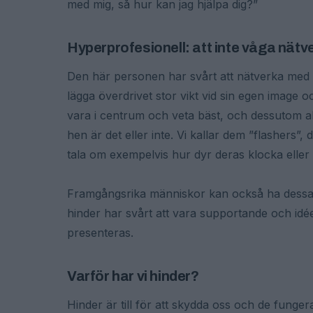
med mig, så hur kan jag hjälpa dig?”
Hyperprofesionell: att inte våga nätv
Den här personen har svårt att nätverka med m
lägga överdrivet stor vikt vid sin egen image 
vara i centrum och veta bäst, och dessutom al
hen är det eller inte. Vi kallar dem ”flashers”,
tala om exempelvis hur dyr deras klocka eller 
Framgångsrika människor kan också ha dessa
hinder har svårt att vara supportande och idé
presenteras.
Varför har vi hinder?
Hinder är till för att skydda oss och de funger