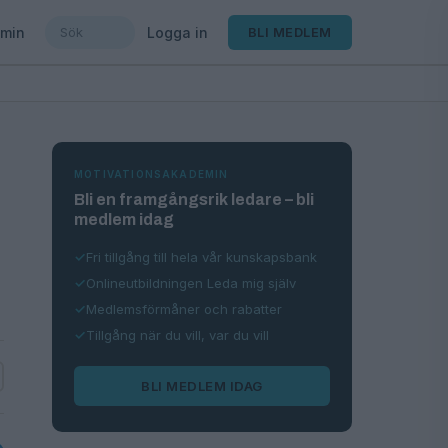
min
Logga in
BLI MEDLEM
MOTIVATIONSAKADEMIN
Bli en framgångsrik ledare – bli
medlem idag
Fri tillgång till hela vår kunskapsbank
Onlineutbildningen Leda mig själv
Medlemsförmåner och rabatter
Tillgång när du vill, var du vill
BLI MEDLEM IDAG