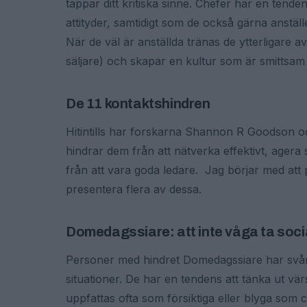
tappar ditt kritiska sinne. Chefer har en tend
attityder, samtidigt som de också gärna anstäl
När de väl är anställda tränas de ytterligare a
säljare) och skapar en kultur som är smittsam 
De 11 kontaktshindren
Hitintills har forskarna Shannon R Goodson 
hindrar dem från att nätverka effektivt, ager
från att vara goda ledare. Jag börjar med att p
presentera flera av dessa.
Domedagssiare: att inte våga ta social
Personer med hindret Domedagssiare har svårt a
situationer. De har en tendens att tänka ut vä
uppfattas ofta som försiktiga eller blyga som c