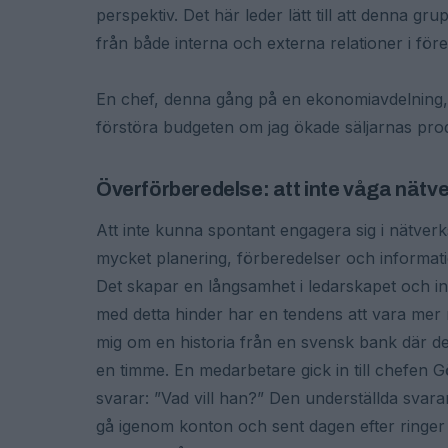
perspektiv. Det här leder lätt till att denna 
från både interna och externa relationer i före
En chef, denna gång på en ekonomiavdelning, v
förstöra budgeten om jag ökade säljarnas prod
Överförberedelse: att inte våga nätv
Att inte kunna spontant engagera sig i nätverk
mycket planering, förberedelser och informat
Det skapar en långsamhet i ledarskapet och int
med detta hinder har en tendens att vara mer 
mig om en historia från en svensk bank där de
en timme. En medarbetare gick in till chefen
svarar: ”Vad vill han?” Den underställda svar
gå igenom konton och sent dagen efter ringer h