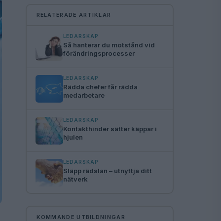
RELATERADE ARTIKLAR
LEDARSKAP
Så hanterar du motstånd vid
förändringsprocesser
LEDARSKAP
Rädda chefer får rädda
medarbetare
LEDARSKAP
Kontakthinder sätter käppar i
hjulen
LEDARSKAP
Släpp rädslan – utnyttja ditt
nätverk
KOMMANDE UTBILDNINGAR