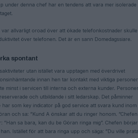
grupp under denna chef har en tendens att vara mer isolerade
taget.
ar allvarligt oroad över att ökade telefonkostnader skulle
uktivitet över telefonen. Det är en sann Domedagssiare.
erka spontant
saktiviteter utan istället vara upptagen med överdrivet
ionsinhämtande innan hen tar kontakt med viktiga personer
e minst i servicen till interna och externa kunder. Persone
reserverade och utbildande i sitt ledarskap. Det påminner
 har som key indicator på god service att svara kund inom
 Göran och sa: ”Kund A önskar att du ringer honom. ”Chefen
ar: ”Han sa bara, kan du be Göran ringa mig”. Chefen börjar
an. Istället för att bara ringa upp och säga: ”Du ville prat