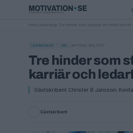
Hem
›
Ledarskap
›
Tre hinder som stoppar en chefs karriär
|
|
|
Maj 2017
LEDARSKAP
HR
ARTIKEL
Tre hinder som s
karriär och leda
Gästskribent Christer B Jansson: Kontak
Gästskribent