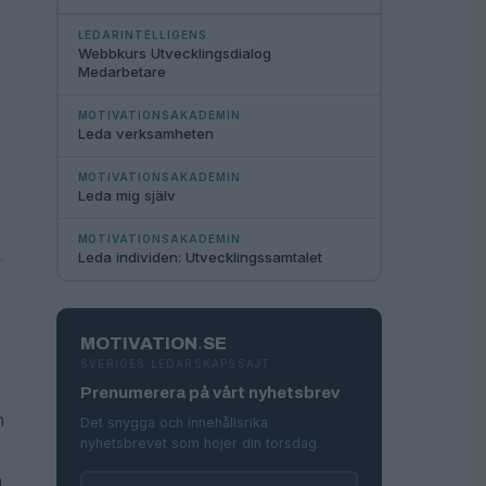
LEDARINTELLIGENS
Webbkurs Utvecklingsdialog
Medarbetare
MOTIVATIONSAKADEMIN
Leda verksamheten
MOTIVATIONSAKADEMIN
Leda mig själv
MOTIVATIONSAKADEMIN
Leda individen: Utvecklingssamtalet
MOTIVATION
.
SE
SVERIGES LEDARSKAPSSAJT
Prenumerera på vårt nyhetsbrev
m
Det snygga och innehållsrika
nyhetsbrevet som höjer din torsdag.
å