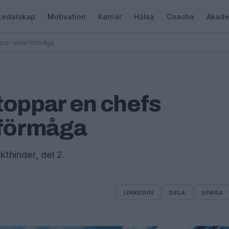
Ledarskap
Motivation
Karriär
Hälsa
Coacha
Akade
 och ledarförmåga
toppar en chefs
rförmåga
thinder, del 2.
LINKEDIN
DELA
SPARA