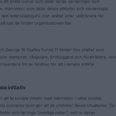
ens att anlita Gurus som delar deras värderingar och
ler människor som delar dessa attityder och värderingar.
v den ledarskapsguru man anlitat (eller säljtränare för
på just de hinder organisationen har.
och George W Dudley funnit 11 hinder hos chefer som
a som mentorer, rådgivare, brobyggare och företrädare, och
resentera tre av hindren för att i senare artiklar
a initiativ
tt ta sociala initiativ med människor i olika sociala
rsta scenarior som gör att de undviker dessa situationer. De
hefer och tar inga ”onödiga risker”, sett ur deras