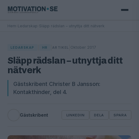
Hem
›
Ledarskap
›
Släpp rädslan – utnyttja ditt nätverk
|
|
|
Oktober 2017
LEDARSKAP
HR
ARTIKEL
Släpp rädslan – utnyttja ditt
nätverk
Gästskribent Christer B Jansson:
Kontakthinder, del 4.
Gästskribent
LINKEDIN
DELA
SPARA