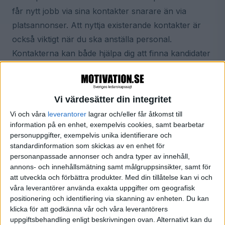
får nytt jobb via sina kontakter snarare än via
platsannonser. Att nyttja existerande kontakter är
också viktigt när du ska anställa personal.
Kontakterna kan både hjälpa dig att finna kandidater
och att checka av visa sökande.
Genom att använda dig av och hålla kontakten med
Vi värdesätter din integritet
ditt nätverk så mycket som möjligt kan du få
Vi och våra
leverantorer
lagrar och/eller får åtkomst till
möjligheter som du inte visste fanns där. De mest
information på en enhet, exempelvis cookies, samt bearbetar
personuppgifter, exempelvis unika identifierare och
oväntade och marginella personer kan plötsligt få
standardinformation som skickas av en enhet för
en avgörande betydelse för din karriär. Man vet
personanpassade annonser och andra typer av innehåll,
aldrig vilken kontakt som kan visa sig ovärderlig.
annons- och innehållsmätning samt målgruppsinsikter, samt för
att utveckla och förbättra produkter.
Med din tillåtelse kan vi och
våra leverantörer använda exakta uppgifter om geografisk
positionering och identifiering via skanning av enheten. Du kan
klicka för att godkänna vår och våra leverantörers
uppgiftsbehandling enligt beskrivningen ovan. Alternativt kan du
Telefonskräck