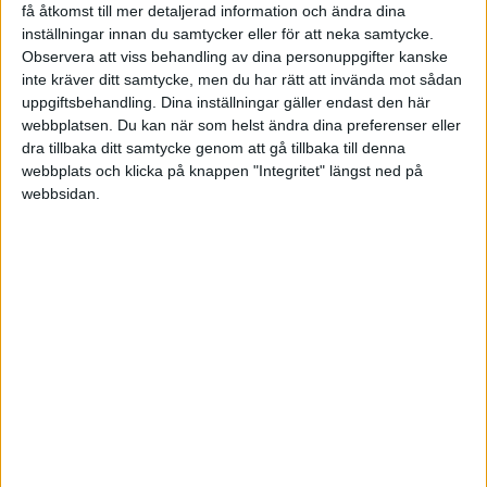
få åtkomst till mer detaljerad information och ändra dina
inställningar innan du samtycker eller för att neka samtycke.
Jag läste att en tredjedel av unga engelska chefer
Observera att viss behandling av dina personuppgifter kanske
har problem att prata i telefon. De använder den till
inte kräver ditt samtycke, men du har rätt att invända mot sådan
att sms:a och surfa med. Prata undviker de eftersom
uppgiftsbehandling. Dina inställningar gäller endast den här
webbplatsen. Du kan när som helst ändra dina preferenser eller
det känns obehagligt. Att kunna nyttja telefonen
dra tillbaka ditt samtycke genom att gå tillbaka till denna
som redskap utan problem ökar din servicegrad då
webbplats och klicka på knappen "Integritet" längst ned på
du hör av dig snabbt – och inte minst kan hålla
webbsidan.
kontakt med dina medarbetare när de inte är på
kontoret om något viktigt dyker upp.
Man ska inte underskatta vikten av
direktkommunikation från människa till människa.
Att skicka ett sms kan kännas bekvämare för
stunden, men om du gör det till en vana att ta dig
över det lilla, lilla hindret så kan det göra stor
skillnad. När man hör en annan människas röst så