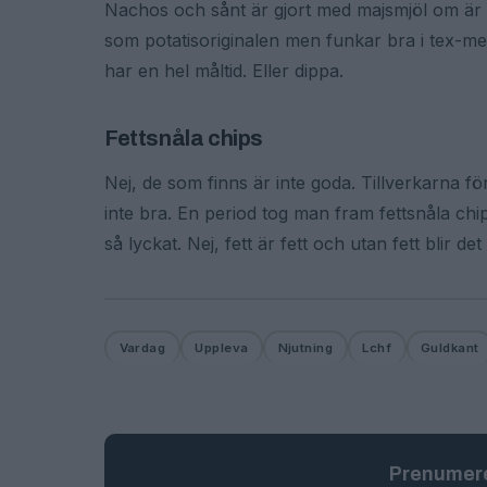
Nachos och sånt är gjort med majsmjöl om är n
som potatisoriginalen men funkar bra i tex-
har en hel måltid. Eller dippa.
Fettsnåla chips
Nej, de som finns är inte goda. Tillverkarna 
inte bra. En period tog man fram fettsnåla ch
så lyckat. Nej, fett är fett och utan fett blir d
Vardag
Uppleva
Njutning
Lchf
Guldkant
Prenumere