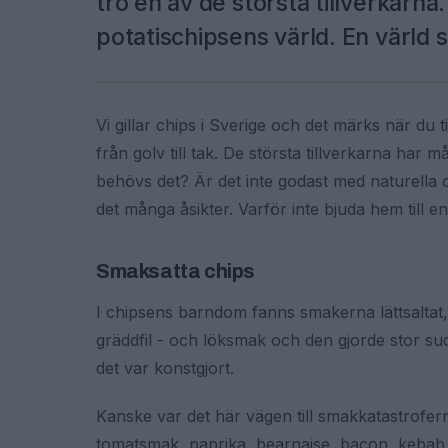
tro en av de största tillverkarn
potatischipsens värld. En värld s
Vi gillar chips i Sverige och det märks när du t
från golv till tak. De största tillverkarna har
behövs det? Är det inte godast med naturella o
det många åsikter. Varför inte bjuda hem till
Smaksatta chips
I chipsens barndom fanns smakerna lättsaltat,
gräddfil - och löksmak och den gjorde stor su
det var konstgjort.
Kanske var det här vägen till smakkatastrofern
tomatsmak, paprika, bearnaise, bacon, keba