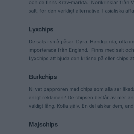
och de finns Krav-märkta. Norikrinklar från V
salt, för den verkligt alternative. I asiatiska af
Lyxchips
De säljs i små påsar. Dyra. Handgjorda, ofta i
importerade från England. Finns med salt och
Lyxchips att bjuda den kräsne på eller chips at
Burkchips
Ni vet papprören med chips som alla ser lik
enligt reklamen? De chipsen består av mer än s
väldigt lång. Kolla själv. En del älskar dem, and
Majschips