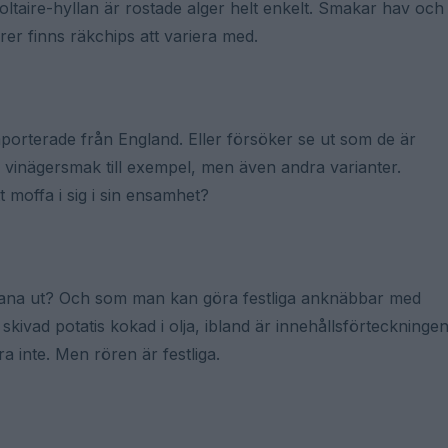
oltaire-hyllan är rostade alger helt enkelt. Smakar hav och
färer finns räkchips att variera med.
mporterade från England. Eller försöker se ut som de är
 vinägersmak till exempel, men även andra varianter.
t moffa i sig i sin ensamhet?
adana ut? Och som man kan göra festliga anknäbbar med
kivad potatis kokad i olja, ibland är innehållsförteckninge
ra inte. Men rören är festliga.