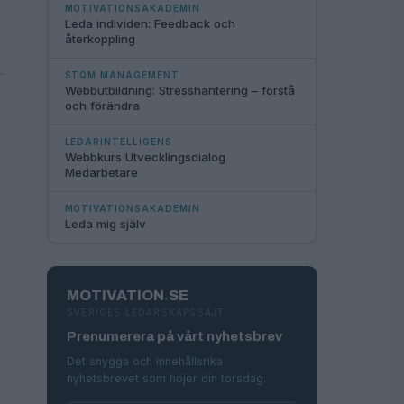
MOTIVATIONSAKADEMIN
Leda individen: Feedback och
återkoppling
STQM MANAGEMENT
Webbutbildning: Stresshantering – förstå
och förändra
LEDARINTELLIGENS
Webbkurs Utvecklingsdialog
Medarbetare
MOTIVATIONSAKADEMIN
Leda mig själv
MOTIVATION
.
SE
SVERIGES LEDARSKAPSSAJT
Prenumerera på vårt nyhetsbrev
Det snygga och innehållsrika
nyhetsbrevet som höjer din torsdag.