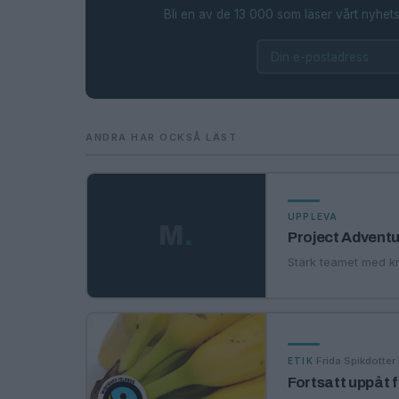
Bli en av de 13 000 som läser vårt nyhets
ANDRA HAR OCKSÅ LÄST
UPPLEVA
M
.
Project Adventu
Stärk teamet med k
·
Frida Spikdotter
ETIK
Fortsatt uppåt f