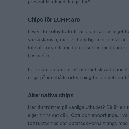
present till utländska gäster?
Chips för LCHF:are
Lever du kolhydratfritt är potatischips inget fö
snackskänsla, men är betydligt mer mättande. Int
Inte att förväxla med potatischips med bacons
fläsksvålar.
En annan variant är att äta tunt skivad pancett
noga på innehållsförteckning för en del innehå
Alternativa chips
Har du tröttnat på vanliga utbudet? Då är en 
alger finns det där. Gott och annorlunda. I väl
rotfruktschips där potatisskivorna trängs me