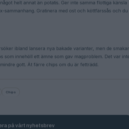
ågot helt annat än potatis. Ger inte samma flottiga känsla
mex-sammanhang. Gratinera med ost och köttfärssås och du
försöker ibland lansera nya bakade varianter, men de smaka
ips som innehöll ett ämne som gav magproblem. Det var int
et mindre gott. Ät färre chips om du är fetträdd.
Chips
ra på vårt nyhetsbrev