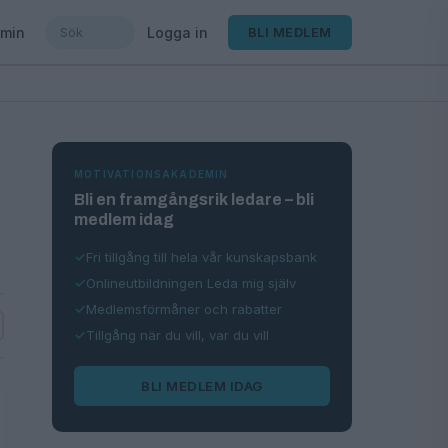
min
Logga in
BLI MEDLEM
MOTIVATIONSAKADEMIN
Bli en framgångsrik ledare – bli
medlem idag
Fri tillgång till hela vår kunskapsbank
Onlineutbildningen Leda mig själv
Medlemsförmåner och rabatter
Tillgång när du vill, var du vill
BLI MEDLEM IDAG