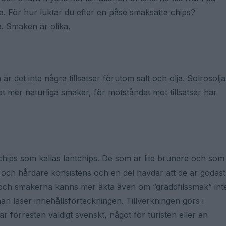
a. För hur luktar du efter en påse smaksatta chips?
å. Smaken är olika.
r det inte några tillsatser förutom salt och olja. Solrosolja
ot mer naturliga smaker, för motståndet mot tillsatser har
chips som kallas lantchips. De som är lite brunare och som
 och hårdare konsistens och en del hävdar att de är godast
 och smakerna känns mer äkta även om ”gräddfilssmak” int
man läser innehållsförteckningen. Tillverkningen görs i
r förresten väldigt svenskt, något för turisten eller en