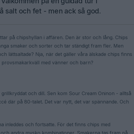
a. Välkommen på en guidad tur i
å salt och fet - men ack så god.
ittar på chipshyllan i affären. Den är stor och lång. Chips
 många smaker och sorter och tar ständigt fram fler. Men
ch lättsaltade? Nja, när det gäller våra älskade chips finns
 en provsmakarkväll med vänner och barn?
 grillkryddat och dill. Sen kom Sour Cream Oninon - alltså
ccé där på 80-talet. Det var nytt, det var spännande. Och
a inleddes och fortsatte. För det finns chips med
b och andra mysko kombinationer. Smakerna tas fram på