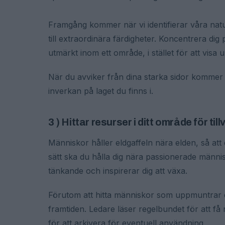
Framgång kommer när vi identifierar våra natu
till extraordinära färdigheter. Koncentrera dig p
utmärkt inom ett område, i stället för att visa 
När du avviker från dina starka sidor kommer d
inverkan på laget du finns i.
3 ) Hittar resurser i ditt område för till
Människor håller eldgaffeln nära elden, så att
sätt ska du hålla dig nära passionerade männ
tänkande och inspirerar dig att växa.
Förutom att hitta människor som uppmuntrar din
framtiden. Ledare läser regelbundet för att få
för att arkivera för eventuell användning.