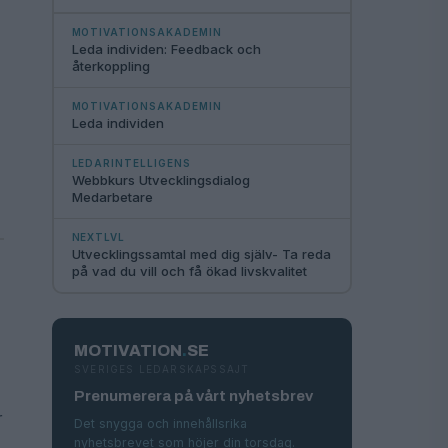
MOTIVATIONSAKADEMIN
Leda individen: Feedback och
återkoppling
MOTIVATIONSAKADEMIN
Leda individen
LEDARINTELLIGENS
Webbkurs Utvecklingsdialog
Medarbetare
NEXTLVL
Utvecklingssamtal med dig själv- Ta reda
på vad du vill och få ökad livskvalitet
MOTIVATION
.
SE
SVERIGES LEDARSKAPSSAJT
Prenumerera på vårt nyhetsbrev
r
Det snygga och innehållsrika
nyhetsbrevet som höjer din torsdag.