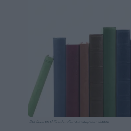
Det finns en skillnad mellan kunskap och visdom