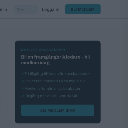
min
Logga in
BLI MEDLEM
MOTIVATIONSAKADEMIN
Bli en framgångsrik ledare – bli
medlem idag
Fri tillgång till hela vår kunskapsbank
Onlineutbildningen Leda mig själv
Medlemsförmåner och rabatter
Tillgång när du vill, var du vill
BLI MEDLEM IDAG