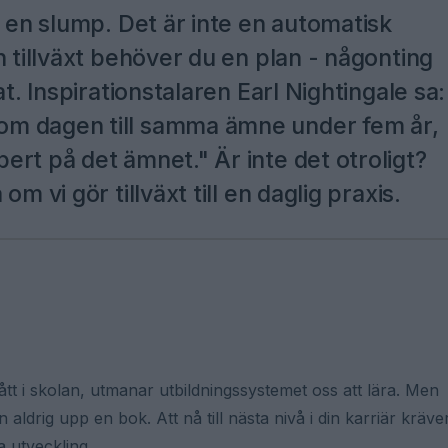
v en slump. Det är inte en automatisk
n tillväxt behöver du en plan - någonting
t. Inspirationstalaren Earl Nightingale sa:
om dagen till samma ämne under fem år,
rt på det ämnet." Är inte det otroligt?
m vi gör tillväxt till en daglig praxis.
ått i skolan, utmanar utbildningssystemet oss att lära. Men
drig upp en bok. Att nå till nästa nivå i din karriär kräve
a utveckling.