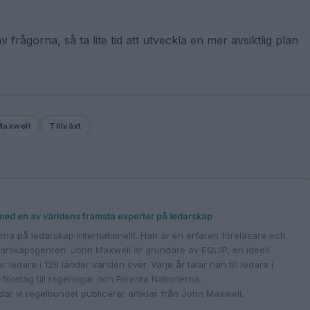
v frågorna, så ta lite tid att utveckla en mer avsiktlig plan
Maxwell
Tillväxt
 med en av världens främsta experter på ledarskap
na på ledarskap internationellt. Han är en erfaren föreläsare och
edarskapsgenren. John Maxwell är grundare av EQUIP, en ideell
 ledare i 126 länder världen över. Varje år talar han till ledare i
0-företag till regeringar och Förenta Nationerna.
där vi regelbundet publicerar artiklar från John Maxwell.