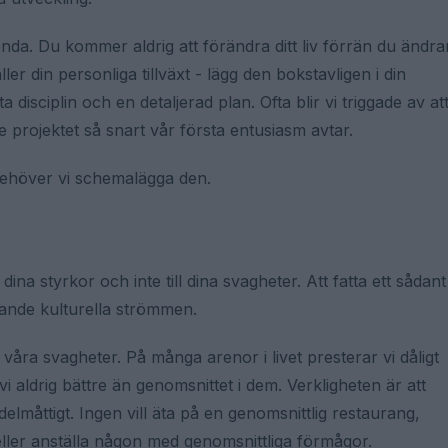
nda. Du kommer aldrig att förändra ditt liv förrän du ändra
ler din personliga tillväxt - lägg den bokstavligen i din
a disciplin och en detaljerad plan. Ofta blir vi triggade av at
e projektet så snart vår första entusiasm avtar.
 behöver vi schemalägga den.
ina styrkor och inte till dina svagheter. Att fatta ett sådant
dande kulturella strömmen.
 våra svagheter. På många arenor i livet presterar vi dåligt
i aldrig bättre än genomsnittet i dem. Verkligheten är att
elmåttigt. Ingen vill äta på en genomsnittlig restaurang,
eller anställa någon med genomsnittliga förmågor.