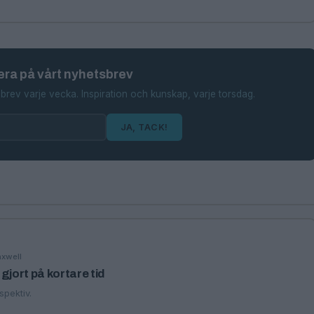
ra på vårt nyhetsbrev
brev varje vecka. Inspiration och kunskap, varje torsdag.
JA, TACK!
xwell
gjort på kortare tid
spektiv.