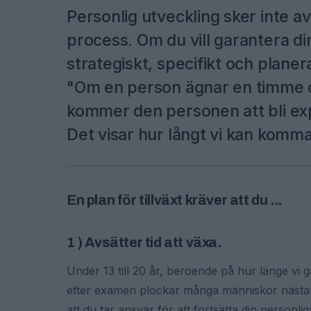
Personlig utveckling sker inte a
process. Om du vill garantera di
strategiskt, specifikt och planera
"Om en person ägnar en timme 
kommer den personen att bli expe
Det visar hur långt vi kan komma o
En plan för tillväxt kräver att du ...
1 ) Avsätter tid att växa.
Under 13 till 20 år, beroende på hur länge vi g
efter examen plockar många människor nästan al
att du tar ansvar för att fortsätta din personlig