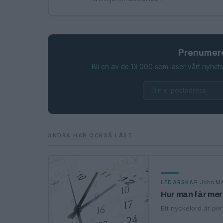
Prenumere
Bli en av de 13 000 som läser vårt nyhets
ANDRA HAR OCKSÅ LÄST
·
John Ma
LEDARSKAP
Hur man får mer 
Ett nyckelord är per