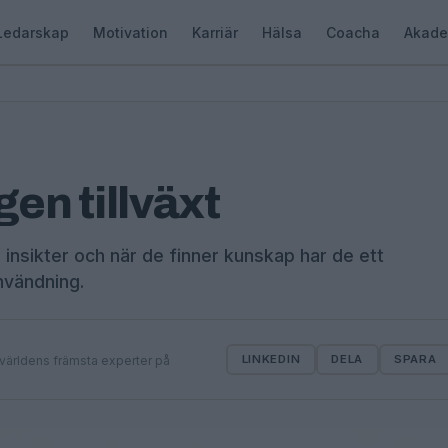
Ledarskap
Motivation
Karriär
Hälsa
Coacha
Akade
gen tillväxt
 insikter och när de finner kunskap har de ett
nvändning.
LINKEDIN
DELA
SPARA
 världens främsta experter på