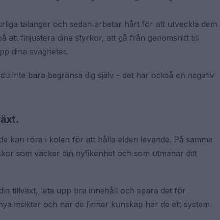
rliga talanger och sedan arbetar hårt för att utveckla dem
å att finjustera dina styrkor, att gå från genomsnitt till
upp dina svagheter.
u inte bara begränsa dig själv - det har också en negativ
växt.
 de kan röra i kolen för att hålla elden levande. På samma
iskor som väcker din nyfikenhet och som utmanar ditt
 tillväxt, leta upp bra innehåll och spara det för
 nya insikter och när de finner kunskap har de ett system