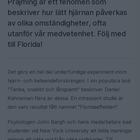
Prajming är ett fenomen som
beskriver hur lätt hjärnan påverkas
av olika omständigheter, ofta
utanför vår medvetenhet. Följ med
till Florida!
Det görs en hel del underfundiga experiment inom
hjärn- och beteendeforskningen. I sin populära bok
”Tänka, snabbt och långsamt” beskriver Daniel
Kahneman flera av dessa. En intressant studie är
den vars resultat fått namnet ”Floridaeffekten”.
Psykologen John Bargh och hans medarbetare bad
studenter vid New York University att bilda meningar
genom att välja ord från olika ordkluster. Till