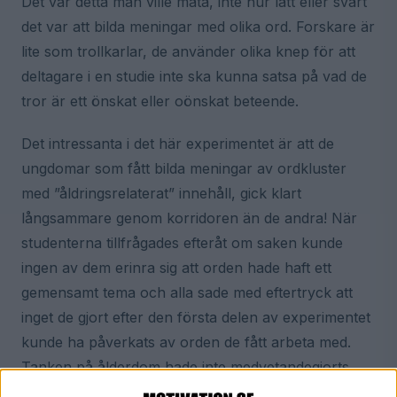
Det var detta man ville mäta, inte hur lätt eller svårt
det var att bilda meningar med olika ord. Forskare är
lite som trollkarlar, de använder olika knep för att
deltagare i en studie inte ska kunna satsa på vad de
tror är ett önskat eller oönskat beteende.
Det intressanta i det här experimentet är att de
ungdomar som fått bilda meningar av ordkluster
med ”åldringsrelaterat” innehåll, gick klart
långsammare genom korridoren än de andra! När
studenterna tillfrågades efteråt om saken kunde
ingen av dem erinra sig att orden hade haft ett
gemensamt tema och alla sade med eftertryck att
inget de gjort efter den första delen av experimentet
kunde ha påverkats av orden de fått arbeta med.
Tanken på ålderdom hade inte medvetandegjorts
hos dem, men deras beteende påverkades ändå.