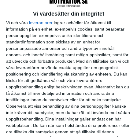
Detta märkliga prajmingfenomen, att en tanke kan
Vi värdesätter din integritet
påverka en handling, kallas idémotorisk effekt.
Vi och våra
leverantorer
lagrar och/eller får åtkomst till
information på en enhet, exempelvis cookies, samt bearbetar
personuppgifter, exempelvis unika identifierare och
När jag först kom i kontakt med mental träning,
standardinformation som skickas av en enhet för
genom vår svenske nestor Lars-Eric Uneståhls
personanpassade annonser och andra typer av innehåll,
program, skulle jag göra en idémotorisk övning. Jag
annons- och innehållsmätning samt målgruppsinsikter, samt för
att utveckla och förbättra produkter.
Med din tillåtelse kan vi och
trodde föga på att jag, som instruktionen föreskrev,
våra leverantörer använda exakta uppgifter om geografisk
skulle kunna sitta med händerna på mina lår och
positionering och identifiering via skanning av enheten. Du kan
bara genom att tänka att de ”svävade” upp i luften,
klicka för att godkänna vår och våra leverantörers
uppgiftsbehandling enligt beskrivningen ovan. Alternativt kan du
skulle börja höja händerna.
få åtkomst till mer detaljerad information och ändra dina
inställningar innan du samtycker eller för att neka samtycke.
Jag skulle minsann visa att det inte funkade så. Döm
Observera att viss behandling av dina personuppgifter kanske
om min förvåning när jag efter intensivt tankearbete
inte kräver ditt samtycke, men du har rätt att invända mot sådan
fann att händerna hade lyfts en bra bit från mina
uppgiftsbehandling. Dina inställningar gäller endast den här
webbplatsen. Du kan när som helst ändra dina preferenser eller
ben utan att jag upplevde att jag gjorde någonting!
dra tillbaka ditt samtycke genom att gå tillbaka till denna