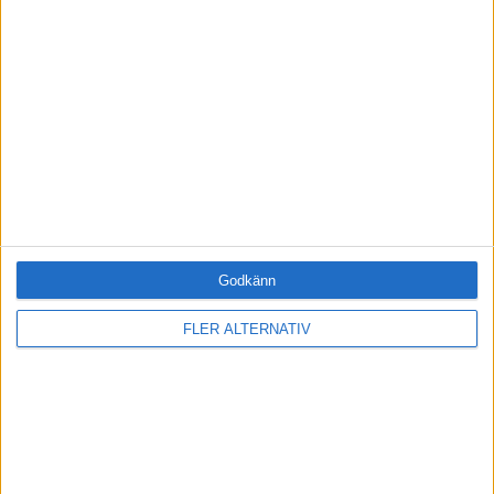
MOTIVATIONSAKADEMIN
Bli en framgångsrik ledare – bli medlem idag
Fri tillgång till hela vår kunskapsbank
Onlineutbildningen Leda mig själv
Medlemsförmåner och rabatter
Tillgång när du vill, var du vill
BLI MEDLEM IDAG
Godkänn
FLER ALTERNATIV
RELATERADE ARTIKLAR
UTVECKLING
Gör kritiken konstruktiv