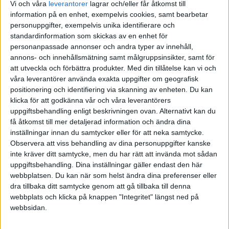
svenska medievärlden med befattningar som
Vi och våra
leverantorer
lagrar och/eller får åtkomst till
bland annat chefredaktör för tidningen Vi,
information på en enhet, exempelvis cookies, samt bearbetar
Resumé, Läkartidningen och tidningen
personuppgifter, exempelvis unika identifierare och
Arbetet på sitt CV. Mats har även varit knuten
standardinformation som skickas av en enhet för
till Europafilm, Bonniers, Norstedts och SVT.
personanpassade annonser och andra typer av innehåll,
Författare till Tore Wretmans biografier plus
annons- och innehållsmätning samt målgruppsinsikter, samt för
ett flertal egna böcker, nu senast prisade
att utveckla och förbättra produkter.
Med din tillåtelse kan vi och
Ägget - en mat- och kulturhistoria. Som
våra leverantörer använda exakta uppgifter om geografisk
nästan ingen annan har han själv prövat på
positionering och identifiering via skanning av enheten. Du kan
olika medieformer liksom ägandeformernas
klicka för att godkänna vår och våra leverantörers
mångfald. Han har belönats med Stora
uppgiftsbehandling enligt beskrivningen ovan. Alternativt kan du
Journalistpriset för flaggskeppet Vecko-
få åtkomst till mer detaljerad information och ändra dina
Journalens sista nummer och för tidningen
inställningar innan du samtycker eller för att neka samtycke.
Resumé.
Observera att viss behandling av dina personuppgifter kanske
Nedan ser du samtliga citat kompilerade
inte kräver ditt samtycke, men du har rätt att invända mot sådan
av Mats Ekdahl
uppgiftsbehandling. Dina inställningar gäller endast den här
webbplatsen. Du kan när som helst ändra dina preferenser eller
dra tillbaka ditt samtycke genom att gå tillbaka till denna
webbplats och klicka på knappen "Integritet" längst ned på
webbsidan.
Prenumerera på vårt nyhetsbrev