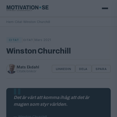
Hem
›
Citat
›
Winston Churchill
|
|
Mars 2021
CITAT
CITAT
Winston Churchill
Mats Ekdahl
LINKEDIN
DELA
SPARA
Citatkrönikör
Det är värt att komma ihåg att det är
magen som styr världen.
— Winston Churchill