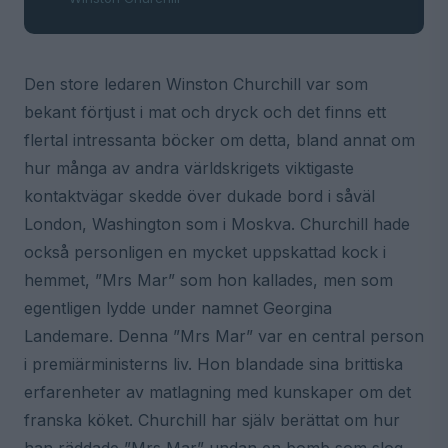
Den store ledaren Winston Churchill var som
bekant förtjust i mat och dryck och det finns ett
flertal intressanta böcker om detta, bland annat om
hur många av andra världskrigets viktigaste
kontaktvägar skedde över dukade bord i såväl
London, Washington som i Moskva. Churchill hade
också personligen en mycket uppskattad kock i
hemmet, ”Mrs Mar” som hon kallades, men som
egentligen lydde under namnet Georgina
Landemare. Denna ”Mrs Mar” var en central person
i premiärministerns liv. Hon blandade sina brittiska
erfarenheter av matlagning med kunskaper om det
franska köket. Churchill har själv berättat om hur
han räddade ”Mrs Mar” undan en bomb som slog