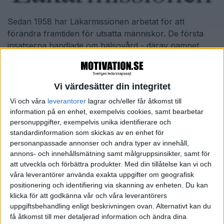
Sedan 1958 har Läkarmissionen arbetat för att
förändra framtiden för utsatta människor. De första
insatserna handlade om hälsovård - därav namnet
Läkarmissionen.
Idag genomförs hjälpinsatser i fyra världsdelar med
Vi värdesätter din integritet
tyngdpunkt på Afrika. Social omsorg, utbildning,
självförsörjning och humanitärt bistånd är de
Vi och våra
leverantorer
lagrar och/eller får åtkomst till
information på en enhet, exempelvis cookies, samt bearbetar
prioriterade områdena. Läkarmissionen arbetar med
personuppgifter, exempelvis unika identifierare och
lokala partners och förmedlar över 100 miljoner
standardinformation som skickas av en enhet för
kronor varje år till våra olika ändamål.
personanpassade annonser och andra typer av innehåll,
annons- och innehållsmätning samt målgruppsinsikter, samt för
Merparten av pengarna är skänkta av privatpersoner i
att utveckla och förbättra produkter.
Med din tillåtelse kan vi och
Sverige. Läkarmissionen har 90-konto och låga
våra leverantörer använda exakta uppgifter om geografisk
administrativa kostnader. Våra räkenskaper
positionering och identifiering via skanning av enheten. Du kan
kontrolleras regelbundet av auktoriserade revisorer
klicka för att godkänna vår och våra leverantörers
och Svensk Insamlingskontroll.
uppgiftsbehandling enligt beskrivningen ovan. Alternativt kan du
få åtkomst till mer detaljerad information och ändra dina