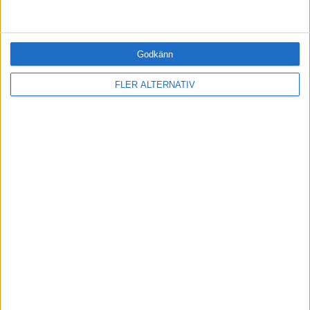
90 17 18-7
90 00 21-7
info@lakarmissionen.se
Godkänn
www.lakarmissionen.se
FLER ALTERNATIV
Följ företag:
Följ Läkarmissionen
Facebook
Om oss
Annonsera
Integritetspolicy
Kontakt
Integritet