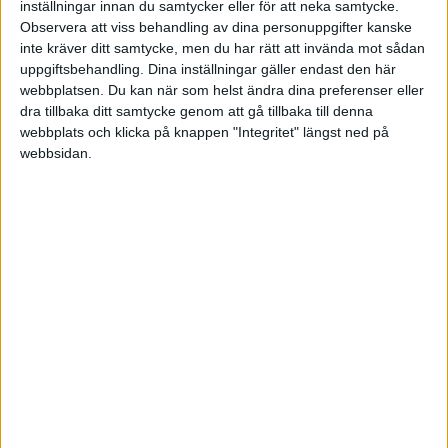
inställningar innan du samtycker eller för att neka samtycke.
Observera att viss behandling av dina personuppgifter kanske
LÄKARMISSIONEN
inte kräver ditt samtycke, men du har rätt att invända mot sådan
uppgiftsbehandling. Dina inställningar gäller endast den här
webbplatsen. Du kan när som helst ändra dina preferenser eller
dra tillbaka ditt samtycke genom att gå tillbaka till denna
webbplats och klicka på knappen "Integritet" längst ned på
webbsidan.
Adress
Läkarmissionen
Siktgatan 8
162 88 Vällingby
Telefon
08-620 02 00
Plusgiro