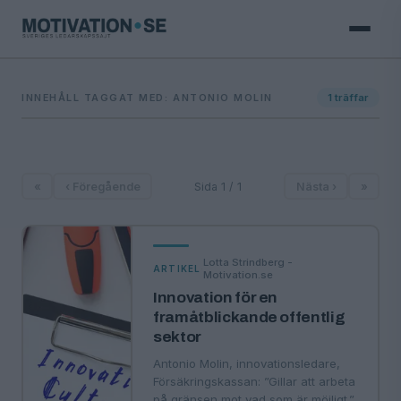
INNEHÅLL TAGGAT MED: ANTONIO MOLIN
1
träffar
«
‹ Föregående
Sida 1 / 1
Nästa ›
»
Lotta Strindberg -
·
ARTIKEL
Motivation.se
Innovation för en
framåtblickande offentlig
sektor
Antonio Molin, innovationsledare,
Försäkringskassan: ”Gillar att arbeta
på gränsen mot vad som är möjligt.”