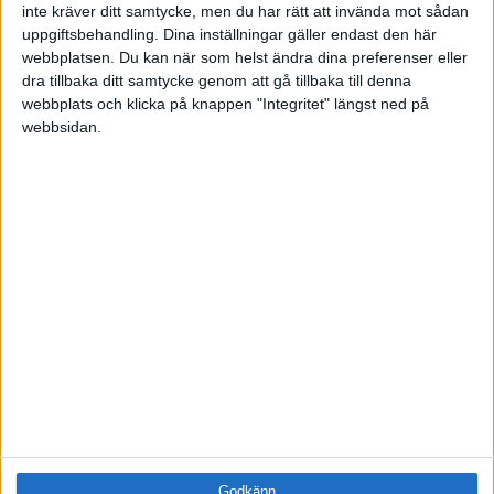
inte kräver ditt samtycke, men du har rätt att invända mot sådan
Utbildningar / Events
uppgiftsbehandling. Dina inställningar gäller endast den här
Samling
webbplatsen. Du kan när som helst ändra dina preferenser eller
Företag
dra tillbaka ditt samtycke genom att gå tillbaka till denna
webbplats och klicka på knappen "Integritet" längst ned på
ÄMNE
webbsidan.
Arbetsmiljö (0)
Coacha (0)
Digitalisering (0)
HR (0)
Hållbarhet (0)
Hälsa (0)
Innovation (1)
Karriär (0)
Kommunicera (0)
Ledarskap (0)
Ledning (0)
Motivera (0)
Medarbetarskap (0)
Nätverka (0)
Godkänn