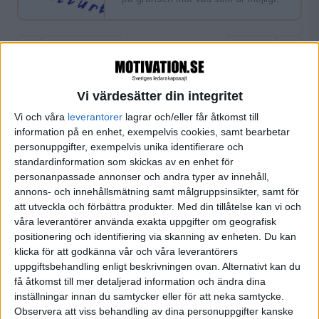
«
‹ Föregående
Sida 1 / 1
Nästa ›
»
Vi värdesätter din integritet
Vi och våra
leverantorer
lagrar och/eller får åtkomst till
FILTRERA
information på en enhet, exempelvis cookies, samt bearbetar
personuppgifter, exempelvis unika identifierare och
SORTERA EFTER
standardinformation som skickas av en enhet för
personanpassade annonser och andra typer av innehåll,
annons- och innehållsmätning samt målgruppsinsikter, samt för
att utveckla och förbättra produkter.
Med din tillåtelse kan vi och
FORMAT
våra leverantörer använda exakta uppgifter om geografisk
Alla
positionering och identifiering via skanning av enheten. Du kan
Artiklar (1)
klicka för att godkänna vår och våra leverantörers
Bloggar
uppgiftsbehandling enligt beskrivningen ovan. Alternativt kan du
Citat
få åtkomst till mer detaljerad information och ändra dina
Podcasts
inställningar innan du samtycker eller för att neka samtycke.
Observera att viss behandling av dina personuppgifter kanske
Videos