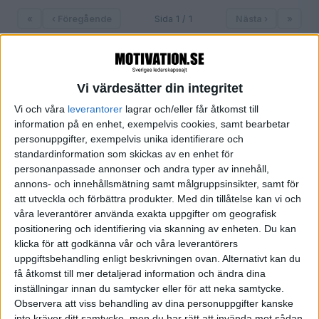
«
‹ Föregående
Sida 1 / 1
Nästa ›
»
Vi värdesätter din integritet
FILTRERA
Vi och våra
leverantorer
lagrar och/eller får åtkomst till
information på en enhet, exempelvis cookies, samt bearbetar
SORTERA EFTER
personuppgifter, exempelvis unika identifierare och
standardinformation som skickas av en enhet för
personanpassade annonser och andra typer av innehåll,
FORMAT
annons- och innehållsmätning samt målgruppsinsikter, samt för
att utveckla och förbättra produkter.
Med din tillåtelse kan vi och
Alla
våra leverantörer använda exakta uppgifter om geografisk
Artiklar (1)
positionering och identifiering via skanning av enheten. Du kan
Bloggar
klicka för att godkänna vår och våra leverantörers
Citat
uppgiftsbehandling enligt beskrivningen ovan. Alternativt kan du
Podcasts
få åtkomst till mer detaljerad information och ändra dina
Videos
inställningar innan du samtycker eller för att neka samtycke.
Utbildningar / Events
Observera att viss behandling av dina personuppgifter kanske
inte kräver ditt samtycke, men du har rätt att invända mot sådan