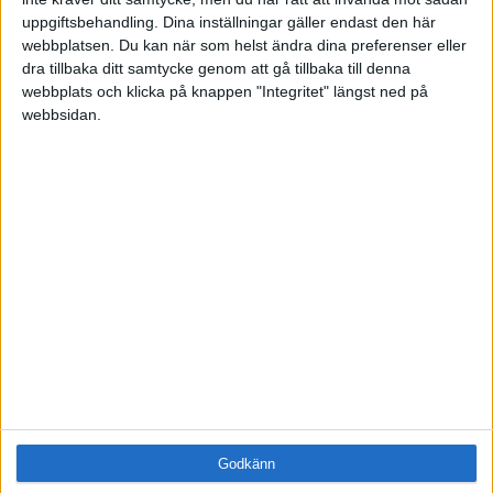
Samling
uppgiftsbehandling. Dina inställningar gäller endast den här
Företag
webbplatsen. Du kan när som helst ändra dina preferenser eller
ÄMNE
dra tillbaka ditt samtycke genom att gå tillbaka till denna
Arbetsmiljö (0)
webbplats och klicka på knappen "Integritet" längst ned på
webbsidan.
Coacha (1)
Digitalisering (0)
HR (0)
Hållbarhet (0)
Hälsa (0)
Innovation (0)
Karriär (0)
Kommunicera (0)
Ledarskap (0)
Ledning (0)
Motivera (1)
Medarbetarskap (0)
Nätverka (0)
Planering (0)
Godkänn
Projektleda (0)