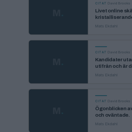
·
David Brooks
CITAT
M
.
Livet online sk
kristalliserand
Mats Ekdahl
·
David Brooks
CITAT
M
.
Kandidater utan
utifrån och är d
Mats Ekdahl
·
David Brooks
CITAT
M
.
Ögonblicken av
och oväntade.
Mats Ekdahl