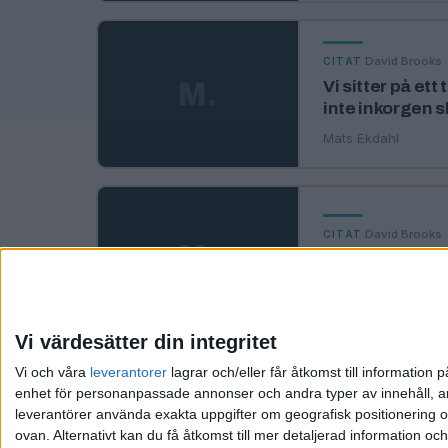
·
David Brooks
CITAT
M
.
Vi sitter på ett
inte inkorgen 
Mats Ekdahl
·
David Brooks
CITAT
M
.
Han hade den du
Mats Ekdahl
Vi värdesätter din integritet
«
‹ Föregående
Vi och våra
leverantorer
lagrar och/eller får åtkomst till informatio
enhet för personanpassade annonser och andra typer av innehåll, ann
leverantörer använda exakta uppgifter om geografisk positionering oc
ovan. Alternativt kan du få åtkomst till mer detaljerad information oc