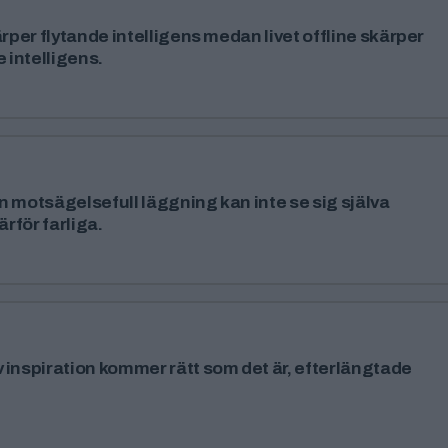
ärper flytande intelligens medan livet offline skärper
e intelligens.
 motsägelsefull läggning kan inte se sig själva
ärför farliga.
 inspiration kommer rätt som det är, efterlängtade