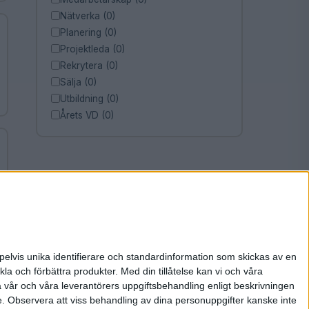
Nätverka (0)
Planering (0)
Projektleda (0)
Rekrytera (0)
Sälja (0)
Utbildning (0)
Årets VD (0)
pelvis unika identifierare och standardinformation som skickas av en
la och förbättra produkter.
Med din tillåtelse kan vi och våra
a vår och våra leverantörers uppgiftsbehandling enligt beskrivningen
e.
Observera att viss behandling av dina personuppgifter kanske inte