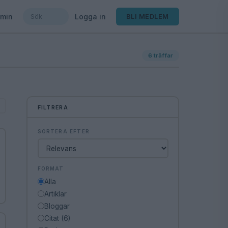
min
Logga in
BLI MEDLEM
6
träffar
FILTRERA
SORTERA EFTER
FORMAT
Alla
Artiklar
Bloggar
Citat (6)