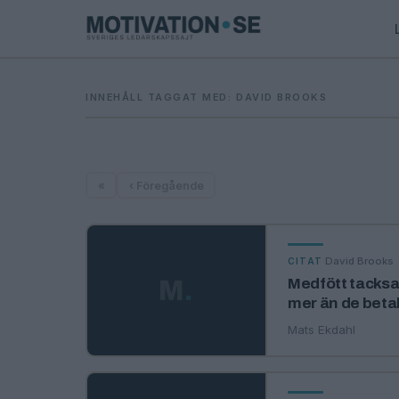
INNEHÅLL TAGGAT MED: DAVID BROOKS
«
‹ Föregående
·
David Brooks
CITAT
M
.
Medfött tacksa
mer än de betal
Mats Ekdahl