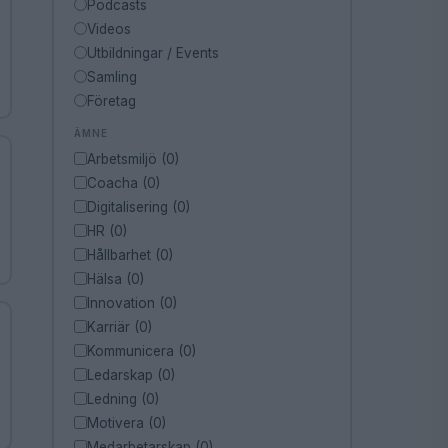
Podcasts
Videos
Utbildningar / Events
Samling
Företag
ÄMNE
Arbetsmiljö (0)
Coacha (0)
Digitalisering (0)
HR (0)
Hållbarhet (0)
Hälsa (0)
Innovation (0)
Karriär (0)
Kommunicera (0)
Ledarskap (0)
Ledning (0)
Motivera (0)
Medarbetarskap (0)