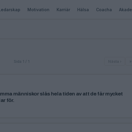
Ledarskap
Motivation
Karriär
Hälsa
Coacha
Akade
Sida 1 / 1
Nästa ›
»
mma människor slås hela tiden av att de får mycket
ar för.