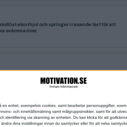
 trådlöst ekorrhjul och springer i rasande fart för att
ska svämma över.
alism i sin personlighet som alla ledare måste ha.
Sida 1 / 1
Nästa ›
»
n på en enhet, exempelvis cookies, samt bearbetar personuppgifter, exem
ons- och innehållsmätning samt målgruppsinsikter, samt för att utveck
h identifiering via skanning av enheten. Du kan klicka för att godkänn
h ändra dina inställningar innan du samtycker eller för att neka samtyck