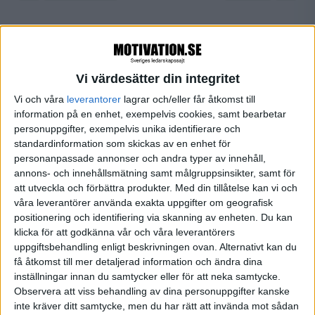
FILTRERA
Vi värdesätter din integritet
SORTERA EFTER
Vi och våra
leverantorer
lagrar och/eller får åtkomst till
information på en enhet, exempelvis cookies, samt bearbetar
personuppgifter, exempelvis unika identifierare och
standardinformation som skickas av en enhet för
FORMAT
personanpassade annonser och andra typer av innehåll,
Alla
annons- och innehållsmätning samt målgruppsinsikter, samt för
Artiklar (1)
att utveckla och förbättra produkter.
Med din tillåtelse kan vi och
våra leverantörer använda exakta uppgifter om geografisk
Bloggar
positionering och identifiering via skanning av enheten. Du kan
Citat
klicka för att godkänna vår och våra leverantörers
Podcasts
uppgiftsbehandling enligt beskrivningen ovan. Alternativt kan du
Videos
få åtkomst till mer detaljerad information och ändra dina
Utbildningar / Events
inställningar innan du samtycker eller för att neka samtycke.
Samling
Observera att viss behandling av dina personuppgifter kanske
Företag
inte kräver ditt samtycke, men du har rätt att invända mot sådan