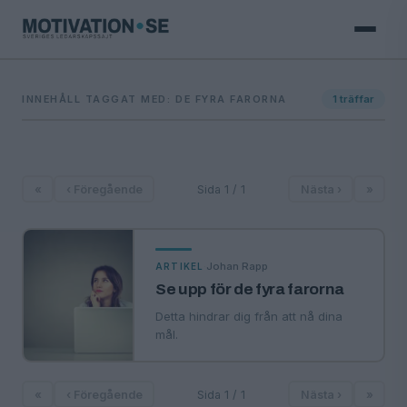
INNEHÅLL TAGGAT MED: DE FYRA FARORNA
1
träffar
«
‹ Föregående
Sida 1 / 1
Nästa ›
»
·
Johan Rapp
ARTIKEL
Se upp för de fyra farorna
Detta hindrar dig från att nå dina
mål.
«
‹ Föregående
Sida 1 / 1
Nästa ›
»