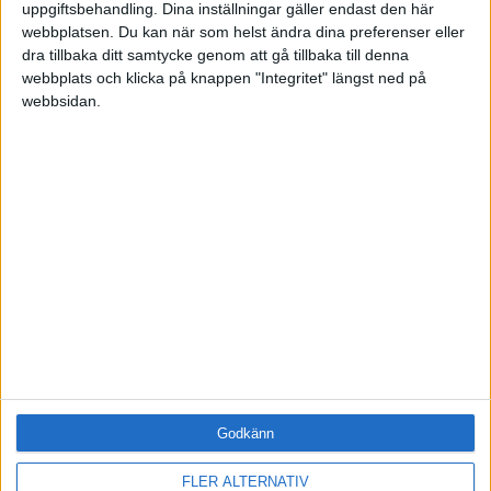
uppgiftsbehandling. Dina inställningar gäller endast den här
ÄMNE
webbplatsen. Du kan när som helst ändra dina preferenser eller
Arbetsmiljö (0)
dra tillbaka ditt samtycke genom att gå tillbaka till denna
Coacha (0)
webbplats och klicka på knappen "Integritet" längst ned på
Digitalisering (0)
webbsidan.
HR (0)
Hållbarhet (0)
Hälsa (0)
Innovation (0)
Karriär (0)
Kommunicera (0)
Ledarskap (0)
Ledning (0)
Motivera (1)
Medarbetarskap (0)
Nätverka (0)
Planering (0)
Godkänn
Projektleda (0)
Rekrytera (0)
FLER ALTERNATIV