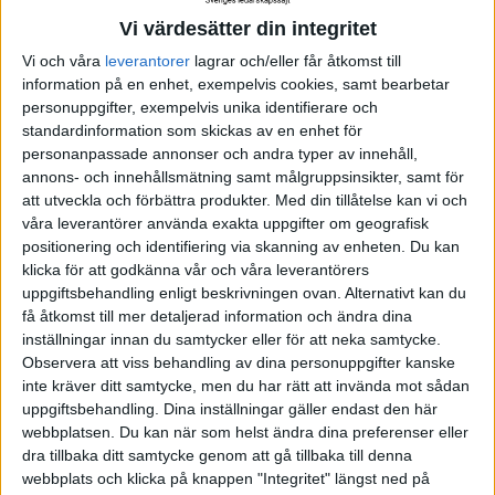
·
Frida Lundh
ARTIKEL
Vi värdesätter din integritet
Låt dina fördomar guida
dig
Vi och våra
leverantorer
lagrar och/eller får åtkomst till
information på en enhet, exempelvis cookies, samt bearbetar
Det cirkulära ledarskapet, del 4:
personuppgifter, exempelvis unika identifierare och
Utforska dina tankar.
standardinformation som skickas av en enhet för
personanpassade annonser och andra typer av innehåll,
annons- och innehållsmätning samt målgruppsinsikter, samt för
att utveckla och förbättra produkter.
Med din tillåtelse kan vi och
·
Frida Lundh
ARTIKEL
våra leverantörer använda exakta uppgifter om geografisk
Ta hand om dig själv som
positionering och identifiering via skanning av enheten. Du kan
ledare
klicka för att godkänna vår och våra leverantörers
uppgiftsbehandling enligt beskrivningen ovan. Alternativt kan du
Det cirkulära ledarskapet, del 5:
få åtkomst till mer detaljerad information och ändra dina
Egoist? Javisst!
inställningar innan du samtycker eller för att neka samtycke.
Observera att viss behandling av dina personuppgifter kanske
inte kräver ditt samtycke, men du har rätt att invända mot sådan
uppgiftsbehandling. Dina inställningar gäller endast den här
·
Frida Lundh
ARTIKEL
webbplatsen. Du kan när som helst ändra dina preferenser eller
Ta makten över din tid
dra tillbaka ditt samtycke genom att gå tillbaka till denna
webbplats och klicka på knappen "Integritet" längst ned på
Tips för att få tiden att räcka till, del