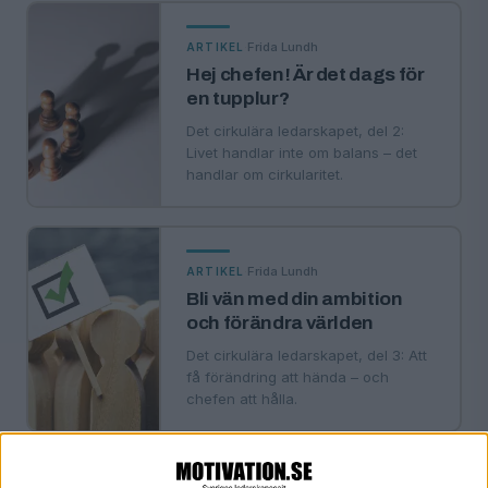
·
Frida Lundh
ARTIKEL
Hej chefen! Är det dags för
en tupplur?
Det cirkulära ledarskapet, del 2:
Livet handlar inte om balans – det
handlar om cirkularitet.
·
Frida Lundh
ARTIKEL
Bli vän med din ambition
och förändra världen
Det cirkulära ledarskapet, del 3: Att
få förändring att hända – och
chefen att hålla.