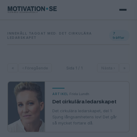
INNEHÅLL TAGGAT MED: DET CIRKULÄRA
7
LEDARSKAPET
träffar
«
‹ Föregående
Sida 1 / 1
Nästa ›
»
·
Frida Lundh
ARTIKEL
Det cirkulära ledarskapet
Det cirkulära ledarskapet, del 1:
Sjung långsamhetens lov! Det går
så mycket fortare då.