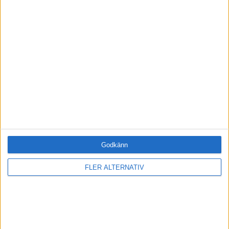
SORTERA EFTER
FORMAT
Alla
Artiklar (7)
Bloggar
Citat
Podcasts
Videos
Utbildningar / Events
Samling
Godkänn
Företag
FLER ALTERNATIV
ÄMNE
Arbetsmiljö (0)
Coacha (0)
Digitalisering (0)
HR (0)