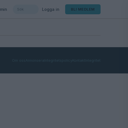
min
Logga in
BLI MEDLEM
Om oss
Annonsera
Integritetspolicy
Kontakt
Integritet