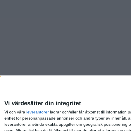
Vi värdesätter din integritet
Vi och våra
leverantorer
lagrar och/eller får åtkomst till informatio
enhet för personanpassade annonser och andra typer av innehåll, ann
leverantörer använda exakta uppgifter om geografisk positionering oc
ovan. Alternativt kan du få åtkomst till mer detaljerad information oc