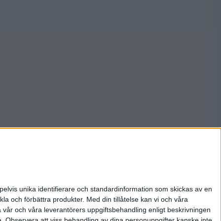
pelvis unika identifierare och standardinformation som skickas av en
la och förbättra produkter.
Med din tillåtelse kan vi och våra
a vår och våra leverantörers uppgiftsbehandling enligt beskrivningen
e.
Observera att viss behandling av dina personuppgifter kanske inte