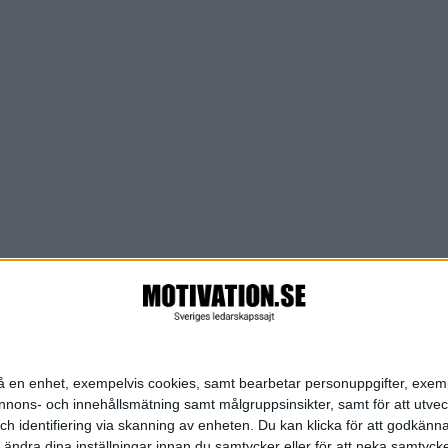
n på en enhet, exempelvis cookies, samt bearbetar personuppgifter, exem
ons- och innehållsmätning samt målgruppsinsikter, samt för att utveck
h identifiering via skanning av enheten. Du kan klicka för att godkänn
h ändra dina inställningar innan du samtycker eller för att neka samtyck