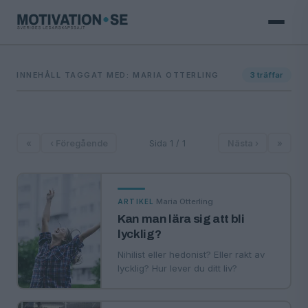
INNEHÅLL TAGGAT MED: MARIA OTTERLING
3
träffar
«
‹ Föregående
Sida 1 / 1
Nästa ›
»
·
Maria Otterling
ARTIKEL
Kan man lära sig att bli
lycklig?
Nihilist eller hedonist? Eller rakt av
lycklig? Hur lever du ditt liv?