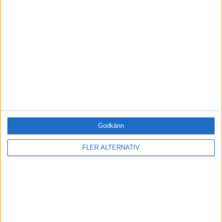
Företag
ÄMNE
Arbetsmiljö (1)
Coacha (0)
Digitalisering (0)
HR (1)
Hållbarhet (1)
Hälsa (1)
Innovation (0)
Karriär (0)
Godkänn
Kommunicera (0)
Ledarskap (0)
FLER ALTERNATIV
Ledning (0)
Motivera (0)
Medarbetarskap (0)
Nätverka (0)
Planering (0)
Projektleda (0)