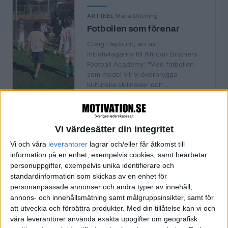
·
Maria Otterling
ARTIKEL
Fotbollen som förenar
Craig Hepburn, en av
initiativtagarna till African Brothers
Football Academy: "Med fotbollen
som medel vill vi överbrygga
kulturella skillnader och …
Vi värdesätter din integritet
·
Maria Otterling
ARTIKEL
Jobbstress stör
Vi och våra
leverantorer
lagrar och/eller får åtkomst till
nattsömnen
information på en enhet, exempelvis cookies, samt bearbetar
personuppgifter, exempelvis unika identifierare och
TCO-rapport visar att högutbildade
standardinformation som skickas av en enhet för
kvinnliga tjänstemän med
personanpassade annonser och andra typer av innehåll,
anställning inom landsting och
annons- och innehållsmätning samt målgruppsinsikter, samt för
kommun har svårast att koppla av.
att utveckla och förbättra produkter.
Med din tillåtelse kan vi och
våra leverantörer använda exakta uppgifter om geografisk