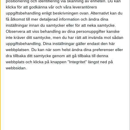
positionering och identifiering via skanning av enheten. Du kan
«
‹ Föregående
Sida 1 / 1
Nästa ›
»
klicka för att godkänna vår och våra leverantörers
uppgiftsbehandling enligt beskrivningen ovan. Alternativt kan du
få åtkomst till mer detaljerad information och ändra dina
inställningar innan du samtycker eller för att neka samtycke.
Observera att viss behandling av dina personuppgifter kanske
FILTRERA
inte kräver ditt samtycke, men du har rätt att invända mot sådan
uppgiftsbehandling. Dina inställningar gäller endast den här
SORTERA EFTER
webbplatsen. Du kan när som helst ändra dina preferenser eller
dra tillbaka ditt samtycke genom att gå tillbaka till denna
webbplats och klicka på knappen "Integritet" längst ned på
webbsidan.
FORMAT
Alla
Artiklar (3)
Bloggar
Citat
Podcasts
Videos
Utbildningar / Events
Samling