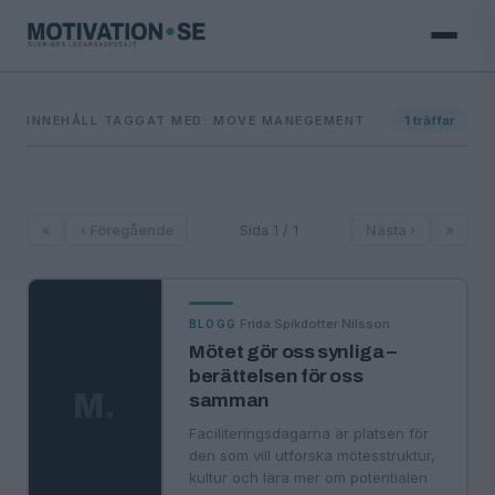
INNEHÅLL TAGGAT MED: MOVE MANEGEMENT
1
träffar
«
‹ Föregående
Sida 1 / 1
Nästa ›
»
·
Frida Spikdotter Nilsson
BLOGG
Mötet gör oss synliga –
berättelsen för oss
M
.
samman
Faciliteringsdagarna är platsen för
den som vill utforska mötesstruktur,
kultur och lära mer om potentialen