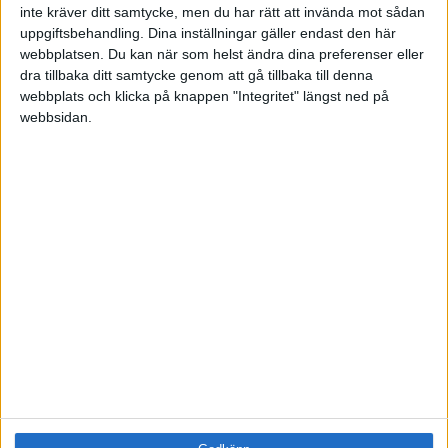
inte kräver ditt samtycke, men du har rätt att invända mot sådan
Utbildningar / Events
uppgiftsbehandling. Dina inställningar gäller endast den här
Samling
webbplatsen. Du kan när som helst ändra dina preferenser eller
Företag
dra tillbaka ditt samtycke genom att gå tillbaka till denna
webbplats och klicka på knappen "Integritet" längst ned på
ÄMNE
webbsidan.
Arbetsmiljö (0)
Coacha (0)
Digitalisering (0)
HR (0)
Hållbarhet (0)
Hälsa (0)
Innovation (0)
Karriär (0)
Kommunicera (0)
Ledarskap (0)
Ledning (0)
Motivera (0)
Medarbetarskap (0)
Nätverka (0)