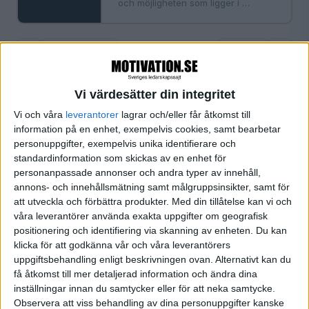
och möjligheten som ligger i …
«
‹ Föregående
Sida 1 / 1
Nästa ›
»
Vi värdesätter din integritet
Vi och våra
leverantorer
lagrar och/eller får åtkomst till
FILTRERA
information på en enhet, exempelvis cookies, samt bearbetar
personuppgifter, exempelvis unika identifierare och
SORTERA EFTER
standardinformation som skickas av en enhet för
personanpassade annonser och andra typer av innehåll,
annons- och innehållsmätning samt målgruppsinsikter, samt för
att utveckla och förbättra produkter.
Med din tillåtelse kan vi och
FORMAT
våra leverantörer använda exakta uppgifter om geografisk
Alla
positionering och identifiering via skanning av enheten. Du kan
Artiklar
klicka för att godkänna vår och våra leverantörers
Bloggar (1)
uppgiftsbehandling enligt beskrivningen ovan. Alternativt kan du
Citat
få åtkomst till mer detaljerad information och ändra dina
inställningar innan du samtycker eller för att neka samtycke.
Podcasts
Observera att viss behandling av dina personuppgifter kanske
Videos