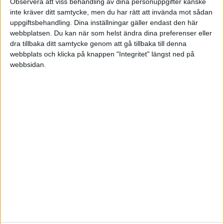
Observera att viss behandling av dina personuppgifter kanske
Podcasts
inte kräver ditt samtycke, men du har rätt att invända mot sådan
Videos (1)
uppgiftsbehandling. Dina inställningar gäller endast den här
Utbildningar / Events
webbplatsen. Du kan när som helst ändra dina preferenser eller
Samling
dra tillbaka ditt samtycke genom att gå tillbaka till denna
webbplats och klicka på knappen "Integritet" längst ned på
Företag
webbsidan.
ÄMNE
Arbetsmiljö (0)
Coacha (0)
Digitalisering (0)
HR (0)
Hållbarhet (0)
Hälsa (0)
Innovation (0)
Karriär (0)
Kommunicera (0)
Ledarskap (1)
Ledning (0)
Motivera (0)