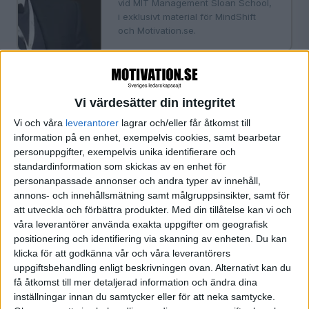
vid MIT Management Sloan School,
i exklusivt material för MindShift
och Motivation.se.
«
‹ Föregående
Sida 1 / 1
Nästa ›
»
Vi värdesätter din integritet
Vi och våra
leverantorer
lagrar och/eller får åtkomst till
information på en enhet, exempelvis cookies, samt bearbetar
FILTRERA
personuppgifter, exempelvis unika identifierare och
standardinformation som skickas av en enhet för
personanpassade annonser och andra typer av innehåll,
SORTERA EFTER
annons- och innehållsmätning samt målgruppsinsikter, samt för
att utveckla och förbättra produkter.
Med din tillåtelse kan vi och
våra leverantörer använda exakta uppgifter om geografisk
FORMAT
positionering och identifiering via skanning av enheten. Du kan
Alla
klicka för att godkänna vår och våra leverantörers
uppgiftsbehandling enligt beskrivningen ovan. Alternativt kan du
Artiklar
få åtkomst till mer detaljerad information och ändra dina
Bloggar
inställningar innan du samtycker eller för att neka samtycke.
Citat