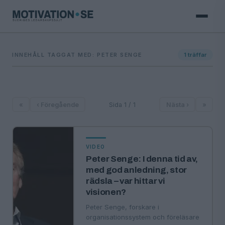
INNEHÅLL TAGGAT MED: PETER SENGE
1
träffar
«
‹ Föregående
Sida 1 / 1
Nästa ›
»
VIDEO
Peter Senge: I denna tid av,
med god anledning, stor
rädsla – var hittar vi
visionen?
Peter Senge, forskare i
organisationssystem och föreläsare