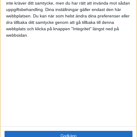
inte kräver ditt samtycke, men du har rätt att invända mot sådan
Utbildningar / Events
uppgiftsbehandling. Dina inställningar gäller endast den här
Samling
webbplatsen. Du kan när som helst ändra dina preferenser eller
Företag
dra tillbaka ditt samtycke genom att gå tillbaka till denna
webbplats och klicka på knappen "Integritet" längst ned på
ÄMNE
webbsidan.
Arbetsmiljö (0)
Coacha (1)
Digitalisering (0)
HR (1)
Hållbarhet (0)
Hälsa (0)
Innovation (0)
Karriär (1)
Kommunicera (0)
Ledarskap (0)
Ledning (0)
Motivera (0)
Medarbetarskap (0)
Nätverka (0)
Godkänn