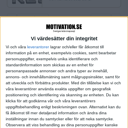
«
‹ Föregående
Sida 1 / 1
Nästa ›
»
Vi värdesätter din integritet
Vi och våra
leverantorer
lagrar och/eller får åtkomst till
FILTRERA
information på en enhet, exempelvis cookies, samt bearbetar
personuppgifter, exempelvis unika identifierare och
SORTERA EFTER
standardinformation som skickas av en enhet för
personanpassade annonser och andra typer av innehåll,
annons- och innehållsmätning samt målgruppsinsikter, samt för
att utveckla och förbättra produkter.
Med din tillåtelse kan vi och
FORMAT
våra leverantörer använda exakta uppgifter om geografisk
Alla
positionering och identifiering via skanning av enheten. Du kan
Artiklar (1)
klicka för att godkänna vår och våra leverantörers
Bloggar
uppgiftsbehandling enligt beskrivningen ovan. Alternativt kan du
Citat
få åtkomst till mer detaljerad information och ändra dina
Podcasts
inställningar innan du samtycker eller för att neka samtycke.
Observera att viss behandling av dina personuppgifter kanske
Videos