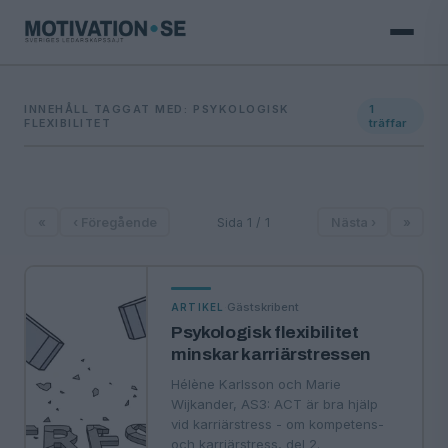
INNEHÅLL TAGGAT MED: PSYKOLOGISK
1
FLEXIBILITET
träffar
«
‹ Föregående
Sida 1 / 1
Nästa ›
»
·
Gästskribent
ARTIKEL
Psykologisk flexibilitet
minskar karriärstressen
Hélène Karlsson och Marie
Wijkander, AS3: ACT är bra hjälp
vid karriärstress - om kompetens-
och karriärstress, del 2.