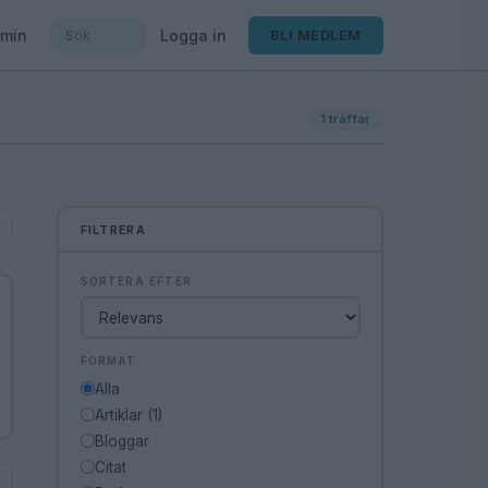
min
Logga in
BLI MEDLEM
1
träffar
FILTRERA
SORTERA EFTER
FORMAT
Alla
Artiklar (1)
Bloggar
Citat