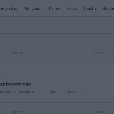
Ledarskap
Motivation
Karriär
Hälsa
Coacha
Akade
Sida 1 / 1
Nästa ›
»
y
skap bortom ego
nstruktion. Upptäck ditt sanna själv – och förändra världen.
Sida 1 / 1
Nästa ›
»