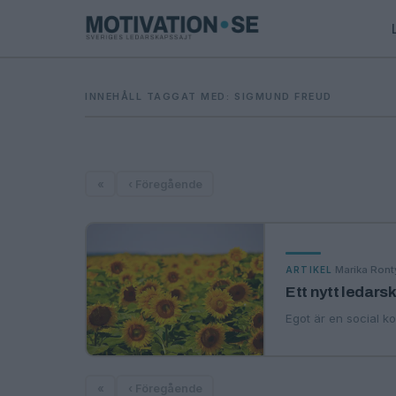
INNEHÅLL TAGGAT MED: SIGMUND FREUD
«
‹ Föregående
·
Marika Ront
ARTIKEL
Ett nytt ledar
Egot är en social ko
«
‹ Föregående