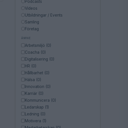
Podcasts
Videos
Utbildningar / Events
Samling
Företag
ÄMNE
Arbetsmiljö (0)
Coacha (0)
Digitalisering (0)
HR (0)
Hållbarhet (0)
Hälsa (0)
Innovation (0)
Karriär (0)
Kommunicera (0)
Ledarskap (1)
Ledning (0)
Motivera (1)
Medarbetarskap (0)