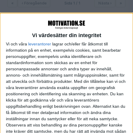
«
‹ Föregående
Sida 1 / 1
Nästa ›
»
FILTRERA
Vi värdesätter din integritet
Vi och våra
leverantorer
lagrar och/eller får åtkomst till
SORTERA EFTER
information på en enhet, exempelvis cookies, samt bearbetar
personuppgifter, exempelvis unika identifierare och
standardinformation som skickas av en enhet för
personanpassade annonser och andra typer av innehåll,
FORMAT
annons- och innehållsmätning samt målgruppsinsikter, samt för
Alla
att utveckla och förbättra produkter.
Med din tillåtelse kan vi och
Artiklar
våra leverantörer använda exakta uppgifter om geografisk
Bloggar
positionering och identifiering via skanning av enheten. Du kan
Citat (1)
klicka för att godkänna vår och våra leverantörers
uppgiftsbehandling enligt beskrivningen ovan. Alternativt kan du
Podcasts
få åtkomst till mer detaljerad information och ändra dina
Videos
inställningar innan du samtycker eller för att neka samtycke.
Utbildningar / Events
Observera att viss behandling av dina personuppgifter kanske
Samling
inte kräver ditt samtycke, men du har rätt att invända mot sådan