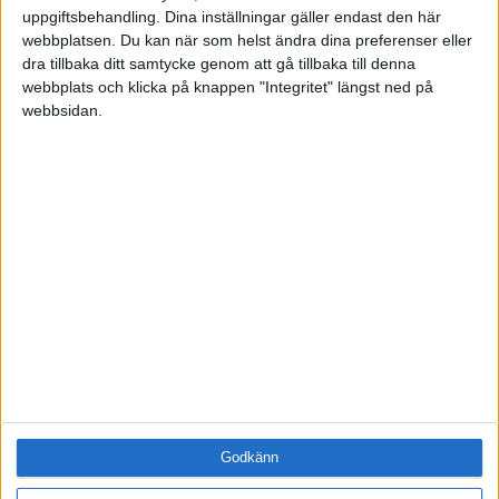
Företag
uppgiftsbehandling. Dina inställningar gäller endast den här
webbplatsen. Du kan när som helst ändra dina preferenser eller
ÄMNE
dra tillbaka ditt samtycke genom att gå tillbaka till denna
Arbetsmiljö (0)
webbplats och klicka på knappen "Integritet" längst ned på
Coacha (0)
webbsidan.
Digitalisering (0)
HR (0)
Hållbarhet (0)
Hälsa (0)
Innovation (0)
Karriär (0)
Kommunicera (0)
Ledarskap (0)
Ledning (0)
Motivera (0)
Medarbetarskap (0)
Nätverka (0)
Planering (0)
Godkänn
Projektleda (0)