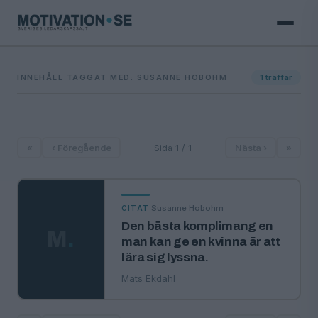
INNEHÅLL TAGGAT MED: SUSANNE HOBOHM
1
träffar
«
‹ Föregående
Sida 1 / 1
Nästa ›
»
·
Susanne Hobohm
CITAT
Den bästa komplimang en
M
.
man kan ge en kvinna är att
lära sig lyssna.
Mats Ekdahl