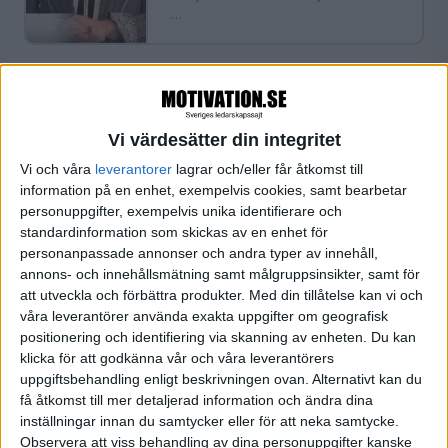
…
«
‹ Föregående
Sida 1 / 1
Nästa ›
»
Vi värdesätter din integritet
Vi och våra
leverantorer
lagrar och/eller får åtkomst till
FILTRERA
information på en enhet, exempelvis cookies, samt bearbetar
personuppgifter, exempelvis unika identifierare och
standardinformation som skickas av en enhet för
SORTERA EFTER
personanpassade annonser och andra typer av innehåll,
annons- och innehållsmätning samt målgruppsinsikter, samt för
att utveckla och förbättra produkter.
Med din tillåtelse kan vi och
FORMAT
våra leverantörer använda exakta uppgifter om geografisk
Alla
positionering och identifiering via skanning av enheten. Du kan
klicka för att godkänna vår och våra leverantörers
Artiklar
uppgiftsbehandling enligt beskrivningen ovan. Alternativt kan du
Bloggar
få åtkomst till mer detaljerad information och ändra dina
Citat
inställningar innan du samtycker eller för att neka samtycke.
Podcasts
Observera att viss behandling av dina personuppgifter kanske