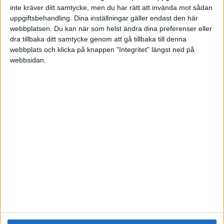
Videos (1)
inte kräver ditt samtycke, men du har rätt att invända mot sådan
Utbildningar / Events
uppgiftsbehandling. Dina inställningar gäller endast den här
Samling
webbplatsen. Du kan när som helst ändra dina preferenser eller
dra tillbaka ditt samtycke genom att gå tillbaka till denna
Företag
webbplats och klicka på knappen "Integritet" längst ned på
ÄMNE
webbsidan.
Arbetsmiljö (0)
Coacha (0)
Digitalisering (0)
HR (0)
Hållbarhet (0)
Hälsa (0)
Innovation (0)
Karriär (0)
Kommunicera (0)
Ledarskap (1)
Ledning (0)
Motivera (0)
Medarbetarskap (0)