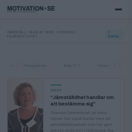
INNEHÅLL TAGGAT MED: SVENSKA
1
FILMINSITUTET
träffar
«
‹ Föregående
Sida 1 / 1
Nästa ›
»
VIDEO
”Jämställdhet handlar om
att bestämma sig”
Svenska Filminstitutet vd Anna
Serner har sopat banan med sitt
jämställdhetsarbete som har gjort
avtryck ända bort i Hollywood. Hur