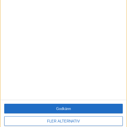
JA, TACK!
ANDRA HAR OCKSÅ LÄST
·
Catrine Berndtson
LEDARSKAP
Behöver jag MÅL?
Ledarens dilemman - del 3:
Konkretisera tydliga mål och skapa
motivation för dina livsmål.
·
Lena Gennerud
LEDARSKAP
MILEN: Ledarskapet som
Godkänn
leder längre
FLER ALTERNATIV
Om konsten att få medarbetarna att