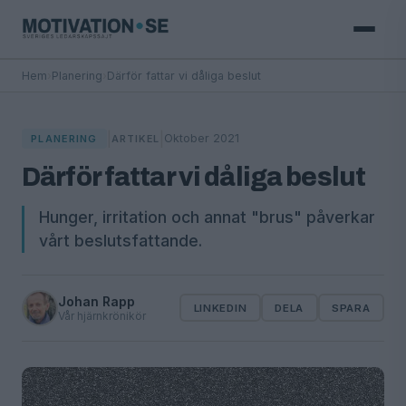
Hem
›
Planering
›
Därför fattar vi dåliga beslut
|
|
Oktober 2021
PLANERING
ARTIKEL
Därför fattar vi dåliga beslut
Hunger, irritation och annat "brus" påverkar
vårt beslutsfattande.
Johan Rapp
LINKEDIN
DELA
SPARA
Vår hjärnkrönikör