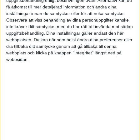
uppgiftsbehandling enligt beskrivningen ovan. Alternativt kan du
(Volante förlag i sin svenska version). På engelska
få åtkomst till mer detaljerad information och ändra dina
inställningar innan du samtycker eller för att neka samtycke.
heter boken rätt och slätt: Noise
Observera att viss behandling av dina personuppgifter kanske
inte kräver ditt samtycke, men du har rätt att invända mot sådan
Jag har inte läst boken själv ännu, men det skrivs
uppgiftsbehandling. Dina inställningar gäller endast den här
webbplatsen. Du kan när som helst ändra dina preferenser eller
en hel del om den och du kan lyssna på en
dra tillbaka ditt samtycke genom att gå tillbaka till denna
halvtimmes intervju med Kahneman om saken på
webbplats och klicka på knappen "Integritet" längst ned på
New York Times podd Sway (finns till exempel på
webbsidan.
Spotify – kolla maj 21 för intervjun med Kahneman).
I en längre intervju med Kahneman i Svenska
Dagladet framhålls bland annat en undersökning
som är baserad på 1,5 miljoner domslut i USA som
visar att straff tenderar att blir hårdare om de, till
exempel, utdöms dagen efter förlust för det lokala
laget i amerikansk fotboll.