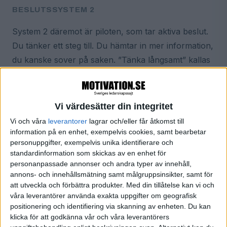
BESLUTSSYSTEM 2
System 2 däremot är piloten, som tar aktiva beslut.
Du tänker ett steg till. Du hämtar in mer information,
du kanske sover på saken. ”Tänka långsamt” kallas
det ibland och det kan leda till bättre beslut, menar
han.
Vi värdesätter din integritet
För hungrig för att fatta beslut?
Vi och våra
leverantorer
lagrar och/eller får åtkomst till
information på en enhet, exempelvis cookies, samt bearbetar
Nu har Kahneman fyllt på med ytterligare en tes: att
personuppgifter, exempelvis unika identifierare och
människan - inte nog med att hon ofta tar snabba
standardinformation som skickas av en enhet för
personanpassade annonser och andra typer av innehåll,
ogenomtänkta beslut – hon grumlar sitt
annons- och innehållsmätning samt målgruppsinsikter, samt för
beslutsfattande med fördomar, hunger, irritation och
att utveckla och förbättra produkter.
Med din tillåtelse kan vi och
annat. Titeln på hans och två medförfattares nya
våra leverantörer använda exakta uppgifter om geografisk
positionering och identifiering via skanning av enheten. Du kan
bok är talande: Brus - det osynliga felet som stör
klicka för att godkänna vår och våra leverantörers
våra bedömningar - och vad du kan göra åt det.