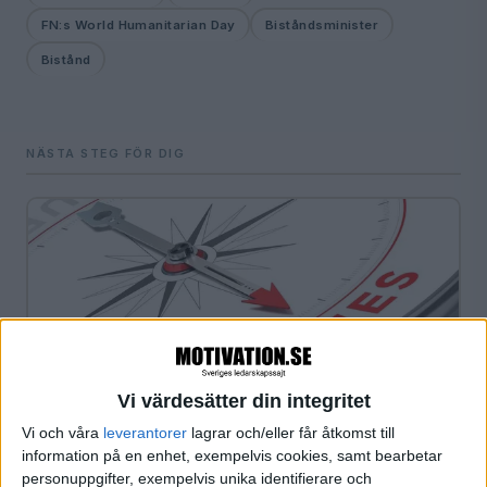
FN:s World Humanitarian Day
Biståndsminister
Bistånd
NÄSTA STEG FÖR DIG
Vi värdesätter din integritet
NEXTLVL
Värderingskompassen- Få insikt om dina
Vi och våra
leverantorer
lagrar och/eller får åtkomst till
drivkrafter i arbetet och i livet
information på en enhet, exempelvis cookies, samt bearbetar
personuppgifter, exempelvis unika identifierare och