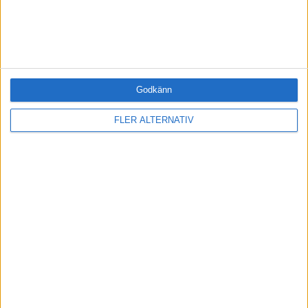
BLI MEDLEM IDAG
RELATERADE ARTIKLAR
Godkänn
LEDA
Konfliktstilar hjälper dig att se situationen
FLER ALTERNATIV
LEDARSKAP
"Så jobbar vi med medarbetarengagemang"
LEDARSKAP
Värderingar - en livsviktig kompass
ANNA FRANKZEN STARRIN
"Fascinationen och rymden"