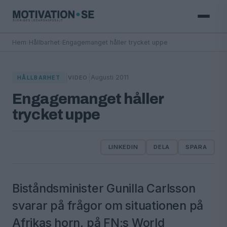
Hem
›
Hållbarhet
›
Engagemanget håller trycket uppe
|
|
Augusti 2011
HÅLLBARHET
VIDEO
Engagemanget håller
trycket uppe
LINKEDIN
DELA
SPARA
Biståndsminister Gunilla Carlsson
svarar på frågor om situationen på
Afrikas horn, på FN:s World