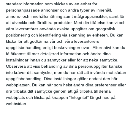
standardinformation som skickas av en enhet för
personanpassade annonser och andra typer av innehåll,
annons- och innehållsmätning samt målgruppsinsikter, samt för
att utveckla och förbättra produkter.
Med din tillåtelse kan vi och
Prenumerera på vårt nyhetsbrev
våra leverantörer använda exakta uppgifter om geografisk
Bli en av de 13 000 som läser vårt nyhetsbrev varje
positionering och identifiering via skanning av enheten. Du kan
vecka. Inspiration och kunskap, varje torsdag.
klicka för att godkänna vår och våra leverantörers
uppgiftsbehandling enligt beskrivningen ovan. Alternativt kan du
få åtkomst till mer detaljerad information och ändra dina
inställningar innan du samtycker eller för att neka samtycke.
JA, TACK!
Observera att viss behandling av dina personuppgifter kanske
inte kräver ditt samtycke, men du har rätt att invända mot sådan
uppgiftsbehandling. Dina inställningar gäller endast den här
webbplatsen. Du kan när som helst ändra dina preferenser eller
ANDRA HAR OCKSÅ LÄST
dra tillbaka ditt samtycke genom att gå tillbaka till denna
webbplats och klicka på knappen "Integritet" längst ned på
webbsidan.
UPPLEVA
Fördjupat etiskt samarbete
M
.
på TUR-mässan