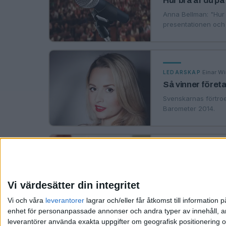
Hur bra är du p
Anna Bellman: "Hur j
presentationen och g
·
Einar W
LEDARSKAP
Så vinner föret
Svenskarnas förtroe
Barometer 2014.
LEDARSKAP
Steve Jobs som 
Vi värdesätter din integritet
Vi och våra
leverantorer
lagrar och/eller får åtkomst till informatio
enhet för personanpassade annonser och andra typer av innehåll, ann
leverantörer använda exakta uppgifter om geografisk positionering oc