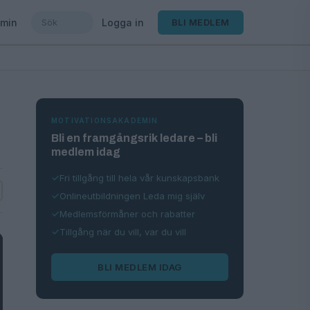
min
Logga in
BLI MEDLEM
MOTIVATIONSAKADEMIN
Bli en framgångsrik ledare – bli
medlem idag
Fri tillgång till hela vår kunskapsbank
Onlineutbildningen Leda mig själv
Medlemsförmåner och rabatter
Tillgång när du vill, var du vill
BLI MEDLEM IDAG