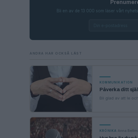
Prenumere
Bli en av de 13 000 som läser vårt nyhets
ANDRA HAR OCKSÅ LÄST
KOMMUNIKATION
Påverka ditt sj
Bli glad av att le o
·
Anna Bellm
KRÖNIKA