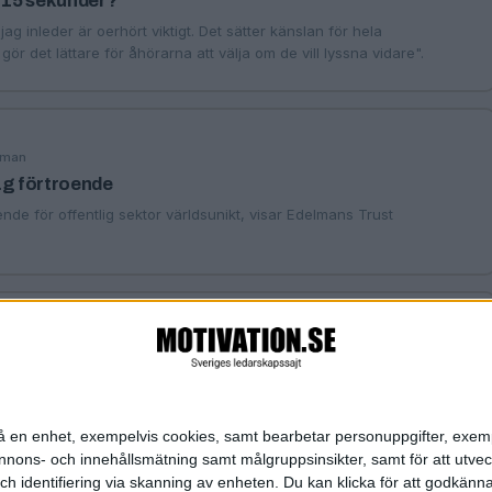
å 15 sekunder?
ag inleder är oerhört viktigt. Det sätter känslan för hela
ör det lättare för åhörarna att välja om de vill lyssna vidare".
iman
ag förtroende
nde för offentlig sektor världsunikt, visar Edelmans Trust
inspiratör
n på en enhet, exempelvis cookies, samt bearbetar personuppgifter, exem
ons- och innehållsmätning samt målgruppsinsikter, samt för att utveck
h identifiering via skanning av enheten. Du kan klicka för att godkänn