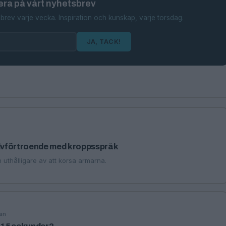
ra på vårt nyhetsbrev
brev varje vecka. Inspiration och kunskap, varje torsdag.
JA, TACK!
älvförtroende med kroppsspråk
ch uthålligare av att korsa armarna.
an