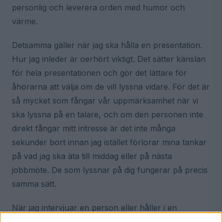
personlig och leverera orden med humor och
värme.
Detsamma gäller när jag ska hålla en presentation.
Hur jag inleder är oerhört viktigt. Det sätter känslan
för hela presentationen och gör det lättare för
åhörarna att välja om de vill lyssna vidare. För det är
så mycket som fångar vår uppmärksamhet när vi
ska lyssna på en talare, och om den personen inte
direkt fångar mitt intresse är det inte många
sekunder bort innan jag istället förlorar mina tankar
på vad jag ska äta till middag eller på nästa
jobbmöte. De som lyssnar på dig fungerar på precis
samma sätt.
När jag intervjuar en person eller håller i en
paneldebatt gäller samma regel. Jag förbereder