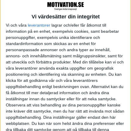
inledningen noga, funderar ut frågor att ställa i
mitten, även om de ibland får stryka på foten till
Vi värdesätter din integritet
förmån för mer intressanta följdfrågor beroende på
Vi och våra
leverantorer
lagrar och/eller får åtkomst till
information på en enhet, exempelvis cookies, samt bearbetar
vad intervjupersonerna säger. Sedan har jag också
personuppgifter, exempelvis unika identifierare och
förberett en riktigt intressant avslutningsfråga så att
standardinformation som skickas av en enhet för
jag vet att intervjun eller paneldiskussionen får ett
personanpassade annonser och andra typer av innehåll,
annons- och innehållsmätning samt målgruppsinsikter, samt för
bra avslut som knyter ihop säcken.
att utveckla och förbättra produkter.
Med din tillåtelse kan vi och
våra leverantörer använda exakta uppgifter om geografisk
Man brukar säga att en lång presentation inte
positionering och identifiering via skanning av enheten. Du kan
kräver så mycket förberedelse, medan en kort
klicka för att godkänna vår och våra leverantörers
uppgiftsbehandling enligt beskrivningen ovan. Alternativt kan du
presentation tar lång tid att förbereda. Även om det
få åtkomst till mer detaljerad information och ändra dina
är en sanning med modifikation så ligger det en hel
inställningar innan du samtycker eller för att neka samtycke.
del i det. När du är på ett möte och bara har 15
Observera att viss behandling av dina personuppgifter kanske
inte kräver ditt samtycke, men du har rätt att invända mot sådan
sekunder på dig att presentera dig själv, vad säger
uppgiftsbehandling. Dina inställningar gäller endast den här
du då? Om du ska säga något som verkligen fångar
webbplatsen. Du kan när som helst ändra dina preferenser eller
intresset och som leder till ytterligare kontakt eller
dra tillbaka ditt samtycke genom att gå tillbaka till denna