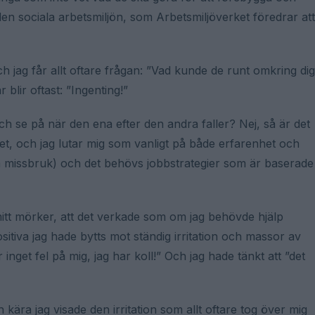
n sociala arbetsmiljön, som Arbetsmiljöverket föredrar att
 jag får allt oftare frågan: ”Vad kunde de runt omkring dig
 blir oftast: ”Ingenting!”
 och se på när den ena efter den andra faller? Nej, så är det
det, och jag lutar mig som vanligt på både erfarenhet och
la missbruk) och det behövs jobbstrategier som är baserade
 mitt mörker, att det verkade som om jag behövde hjälp
sitiva jag hade bytts mot ständig irritation och massor av
r inget fel på mig, jag har koll!” Och jag hade tänkt att ”det
ära jag visade den irritation som allt oftare tog över mig