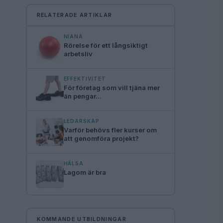
RELATERADE ARTIKLAR
NIANA
Rörelse för ett långsiktigt
arbetsliv
EFFEKTIVITET
För företag som vill tjäna mer
än pengar...
LEDARSKAP
Varför behövs fler kurser om
att genomföra projekt?
HÄLSA
Lagom är bra
KOMMANDE UTBILDNINGAR