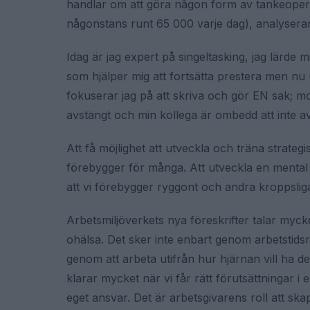
handlar om att göra någon form av tankeoperati
någonstans runt 65 000 varje dag), analyserar,
Idag är jag expert på singeltasking, jag lärde 
som hjälper mig att fortsätta prestera men nu 
fokuserar jag på att skriva och gör EN sak; m
avstängt och min kollega är ombedd att inte a
Att få möjlighet att utveckla och träna strate
förebygger för många. Att utveckla en mental 
att vi förebygger ryggont och andra kroppsli
Arbetsmiljöverkets nya föreskrifter talar myc
ohälsa. Det sker inte enbart genom arbetstidsr
genom att arbeta utifrån hur hjärnan vill ha det
klarar mycket när vi får rätt förutsättningar i en 
eget ansvar. Det är arbetsgivarens roll att ska