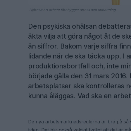
Hjärnsmart arbete förebygger stress och utmattning
Den psykiska ohälsan debatteras 
äkta vilja att göra något åt de 
än siffror. Bakom varje siffra fin
lidande när de ska täcka upp. I a
produktionsbortfall och, inte mi
började gälla den 31 mars 2016. 
arbetsplatser ska kontrolleras 
kunna åläggas. Vad ska en arbet
De nya arbetsmarknadsreglerna är bra på så sä
tiden. Det blir också väldigt tydligt att det ä