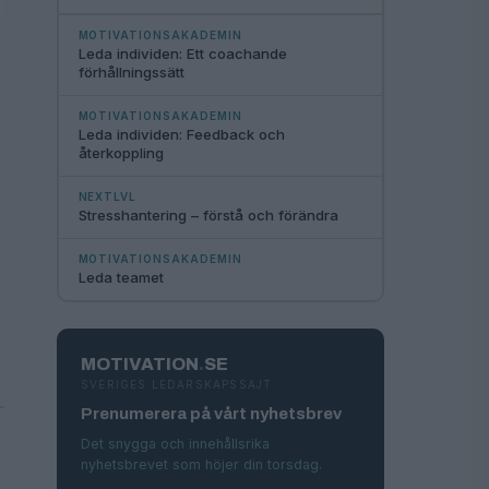
MOTIVATIONSAKADEMIN
Leda individen: Ett coachande
förhållningssätt
MOTIVATIONSAKADEMIN
Leda individen: Feedback och
återkoppling
NEXTLVL
Stresshantering – förstå och förändra
MOTIVATIONSAKADEMIN
Leda teamet
MOTIVATION
.
SE
SVERIGES LEDARSKAPSSAJT
Prenumerera på vårt nyhetsbrev
Det snygga och innehållsrika
nyhetsbrevet som höjer din torsdag.