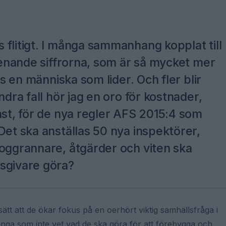
flitigt. I många sammanhang kopplat till
skenande siffrorna, som är så mycket mer
ns en människa som lider. Och fler blir
ndra fall hör jag en oro för kostnader,
nst, för de nya regler AFS 2015:4 som
Det ska anställas 50 nya inspektörer,
noggrannare, åtgärder och viten ska
sgivare göra?
tt att de ökar fokus på en oerhört viktig samhällsfråga i
r många som inte vet vad de ska göra för att förebygga och