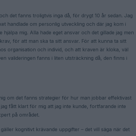
ch det fanns troligtvis inga då, för drygt 10 år sedan. Jag
ket handlade om personlig utveckling och där jag kom i
 hjälpa mig. Alla hade eget ansvar och det gillade jag men
rav, för att man ska ta sitt ansvar. För att kunna ta sitt
os organisation och individ, och att kraven är kloka, väl
n valideringen fanns i liten utsträckning då, den finns i
ig om det fanns strategier för hur man jobbar effektivast
ag fått klart för mig att jag inte kunde, fortfarande inte
expert på området.
gäller kognitivt krävande uppgifter – det vill säga när det