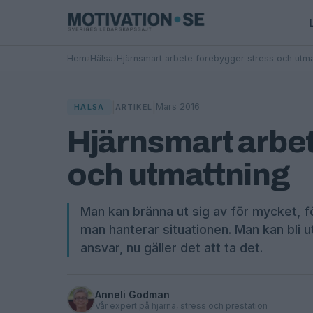
Hem
›
Hälsa
›
Hjärnsmart arbete förebygger stress och utma
|
|
Mars 2016
HÄLSA
ARTIKEL
Hjärnsmart arbet
och utmattning
Man kan bränna ut sig av för mycket, fö
man hanterar situationen. Man kan bli utm
ansvar, nu gäller det att ta det.
Anneli Godman
Vår expert på hjärna, stress och prestation