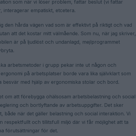
on som när vi löser problem, fattar beslut (vi fattar
 interagerar empatiskt, etcetera.
mig den hårda vägen vad som är effektivt på riktigt och vad
utan att det kostar mitt välmående. Som nu, när jag skriver,
obilen är på ljudlöst och undanlagd, mejlprogrammet
vbryta.
giska arbetsmetoder i grupp pekar inte ut någon och
ergonomi på arbetsplatser borde vara lika självklart som
ga besvär med hjälp av ergonomiska stolar och bord.
ket om att förebygga ohälsosam arbetsbelastning och social
eglering och bortlyftande av arbetsuppgifter. Det sker
, både när det gäller belastning och social interaktion. Vi
respektfullt och tillitsfull miljö där vi får möjlighet att ta
pa förutsättningar för det.