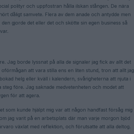
social polityr och uppfostran hålla ilskan stången. De nära
oerhört dåligt samvete. Flera av dem anade och antydde men
 den gjorde det eller det och skötte sin egen business så
var.
re. Jag borde lyssnat på alla de signaler jag fick av allt det
 oförmågan att vara stilla ens en liten stund, tron att allt jag
kad helg eller kväll i kalendern, svårigheterna att njuta i
ånga steg före. Jag saknade medvetenheten och modet att
gen för att agera.
det som kunde hjälpt mig var att någon handfast försåg mig
om jag varit på en arbetsplats där man varje morgon bjöd
ärvaro växlat med reflektion, och förutsatte att alla deltog.