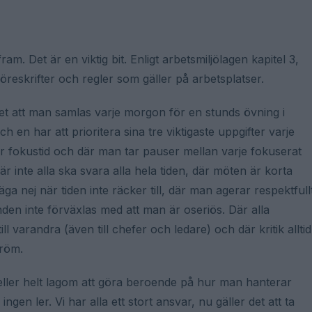
m. Det är en viktig bit. Enligt arbetsmiljölagen kapitel 3,
reskrifter och regler som gäller på arbetsplatser.
vet att man samlas varje morgon för en stunds övning i
en har att prioritera sina tre viktigaste uppgifter varje
er fokustid och där man tar pauser mellan varje fokuserat
är inte alla ska svara alla hela tiden, där möten är korta
a nej när tiden inte räcker till, där man agerar respektfull
nden inte förväxlas med att man är oseriös. Där alla
l varandra (även till chefer och ledare) och där kritik alltid
eröm.
 eller helt lagom att göra beroende på hur man hanterar
ingen ler. Vi har alla ett stort ansvar, nu gäller det att ta