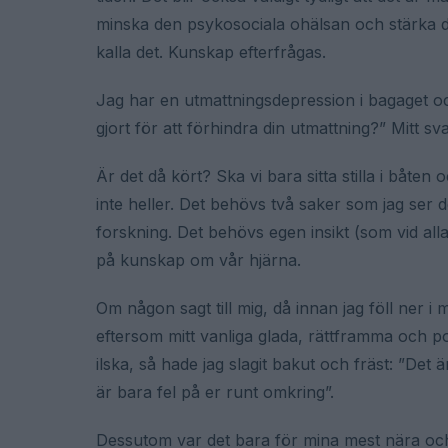
minska den psykosociala ohälsan och stärka de
kalla det. Kunskap efterfrågas.
Jag har en utmattningsdepression i bagaget och
gjort för att förhindra din utmattning?” Mitt svar
Är det då kört? Ska vi bara sitta stilla i båten
inte heller. Det behövs två saker som jag ser 
forskning. Det behövs egen insikt (som vid al
på kunskap om vår hjärna.
Om någon sagt till mig, då innan jag föll ner i
eftersom mitt vanliga glada, rättframma och po
ilska, så hade jag slagit bakut och fräst: ”Det ä
är bara fel på er runt omkring”.
Dessutom var det bara för mina mest nära och k