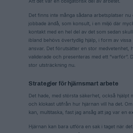
Att det var en obligatorisk del av arbetet.
Det finns inte många sådana arbetsplatser nu o
jobbade ändå, som konsult, i en miljö där myc
kontakt med en hel del av det som sedan skulle
ibland behövs övertydlig hjälp, i form av vissa k
ansvar. Det förutsätter en stor medvetenhet, h
validerade och presenteras med ett ”varför”. De
stor utsträckning nu.
Strategier för hjärnsmart arbete
Det hade, med största säkerhet, också hjälpt m
och klokast utifrån hur hjärnan vill ha det. Om j
kan, multitaska, fast jag ansåg att jag var en 
Hjärnan kan bara utföra en sak i taget när det 