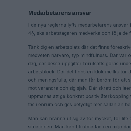
Medarbetarens ansvar
I de nya reglerna lyfts medarbetarens ansvar fra
4§, ska arbetstagaren medverka och följa de fö
Tänk dig en arbetsplats där det finns föreskri
medveten närvaro, typ mindfulness. Där var och 
dag, där dessa uppgifter förutsätts göras und
arbetsblock. Där det finns en klok mejlkultur d
och meningsfulla, där man får beröm för att säg
mot varandra och sig själv. Där skratt och lee
uppmanas att ge konkret positiv återkoppling til
tas i enrum och ges betydligt mer sällan än b
Man kan bränna ut sig av för mycket, för lite
situationen. Man kan bli utmattad i en miljö där 