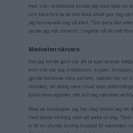
helt. Ute i arbetslivet kunde jag med hjälp av 
och kära fick ta all min ilska vilket gav mig 
jag försvarade mig så klart. ”Om bara den eller
skulle jag må utmärkt”. Ungefär så lät mitt förs
Medveten närvaro
Det jag borde gjort var att ta eget ansvar tidiga
som inte var jag; irritationen, krypet i kroppen,
gjorde behövde vara perfekt, rädslan för en obo
stunden, att aldrig vara i nuet utan alltid m
tolka mina signaler rätt och jag saknade verkty
Med de kunskaper jag har idag tänker jag att 
med dessa verktyg utan att peka ut mig. Tänk 
in till en stunds övning kopplat till medveten n