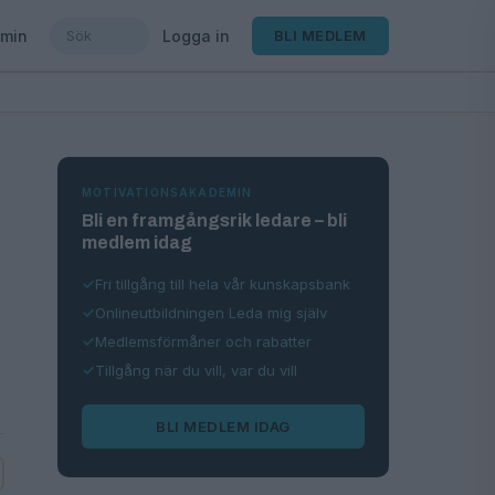
min
Logga in
BLI MEDLEM
MOTIVATIONSAKADEMIN
Bli en framgångsrik ledare – bli
medlem idag
Fri tillgång till hela vår kunskapsbank
Onlineutbildningen Leda mig själv
Medlemsförmåner och rabatter
Tillgång när du vill, var du vill
BLI MEDLEM IDAG