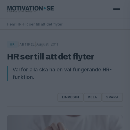
Hem
›
HR
›
HR ser till att det flyter
|
|
Augusti 2011
HR
ARTIKEL
HR ser till att det flyter
Varför alla ska ha en väl fungerande HR-
funktion.
LINKEDIN
DELA
SPARA