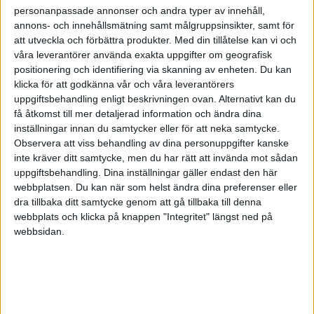
pengarna tjänas.
personanpassade annonser och andra typer av innehåll,
annons- och innehållsmätning samt målgruppsinsikter, samt för
att utveckla och förbättra produkter.
Med din tillåtelse kan vi och
Att kunna och våga kommunicera ärligt är också en
våra leverantörer använda exakta uppgifter om geografisk
tillgång och att vara prestigelös. Man kan inte och
positionering och identifiering via skanning av enheten. Du kan
behöver inte kunna, allt.
klicka för att godkänna vår och våra leverantörers
uppgiftsbehandling enligt beskrivningen ovan. Alternativt kan du
få åtkomst till mer detaljerad information och ändra dina
Ibland ses ju HR bara som en kostnad, en
inställningar innan du samtycker eller för att neka samtycke.
stödfunktion utan vidare värde, men det är fel
Observera att viss behandling av dina personuppgifter kanske
menar Marie. En väl fungerande personalavdelning
inte kräver ditt samtycke, men du har rätt att invända mot sådan
uppgiftsbehandling. Dina inställningar gäller endast den här
gör arbetet i företaget lättare. Som olja i maskineriet.
webbplatsen. Du kan när som helst ändra dina preferenser eller
Sen får ibland HR vara skurkarna vid till exempel
dra tillbaka ditt samtycke genom att gå tillbaka till denna
lönerevisioner. När chefer lovar lite för mycket och
webbplats och klicka på knappen "Integritet" längst ned på
webbsidan.
sen skyller på HR eller någon annan när det blir nej
till extra slantar istället för att ta ansvar för de beslut
som tas.
- Men det är viktigt att HR är en garant för att det