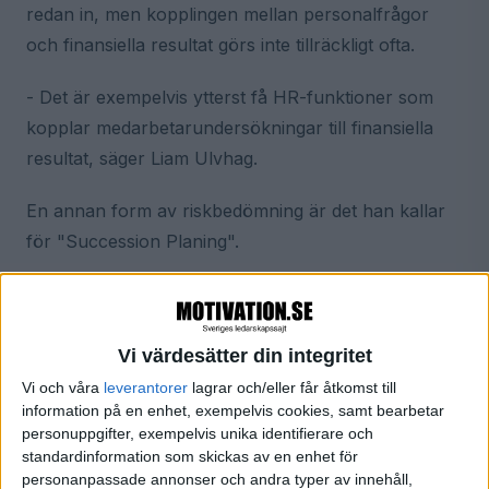
redan in, men kopplingen mellan personalfrågor
och finansiella resultat görs inte tillräckligt ofta.
- Det är exempelvis ytterst få HR-funktioner som
kopplar medarbetarundersökningar till finansiella
resultat, säger Liam Ulvhag.
En annan form av riskbedömning är det han kallar
för "Succession Planing".
- Om man har en chef som är väldigt viktig för
verksamheten så måste man fråga sig om man har
någon som kan ersätta denne inom 12 månader, om
Vi värdesätter din integritet
den här chefen skulle välja att gå över till
Vi och våra
leverantorer
lagrar och/eller får åtkomst till
information på en enhet, exempelvis cookies, samt bearbetar
konkurrenten, förklarar han.
personuppgifter, exempelvis unika identifierare och
standardinformation som skickas av en enhet för
personanpassade annonser och andra typer av innehåll,
"Ingen makt över investeringsbeslut"