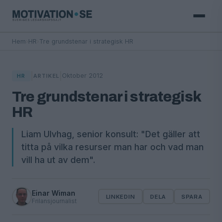
Hem
›
HR
›
Tre grundstenar i strategisk HR
|
|
Oktober 2012
HR
ARTIKEL
Tre grundstenar i strategisk
HR
Liam Ulvhag, senior konsult: "Det gäller att
titta på vilka resurser man har och vad man
vill ha ut av dem".
Einar Wiman
LINKEDIN
DELA
SPARA
Frilansjournalist