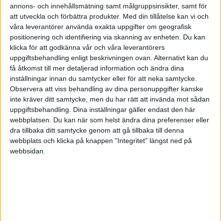
annons- och innehållsmätning samt målgruppsinsikter, samt för
Den andra kärnfrågan i strategisk HR,
att utveckla och förbättra produkter.
Med din tillåtelse kan vi och
våra leverantörer använda exakta uppgifter om geografisk
investeringsbeslut, handlar helt enkelt om att
positionering och identifiering via skanning av enheten. Du kan
bedöma vilka investeringar företag måste göra i
klicka för att godkänna vår och våra leverantörers
personal, organisation och processer för att kunna
uppgiftsbehandling enligt beskrivningen ovan. Alternativt kan du
få åtkomst till mer detaljerad information och ändra dina
uppnå affärsmålen.
inställningar innan du samtycker eller för att neka samtycke.
Observera att viss behandling av dina personuppgifter kanske
- Men idag har HR-funktionen nästan ingen makt att
inte kräver ditt samtycke, men du har rätt att invända mot sådan
påverka detta, och det är deras eget fel. Jag skulle
uppgiftsbehandling. Dina inställningar gäller endast den här
webbplatsen. Du kan när som helst ändra dina preferenser eller
säga att 80 procent av HR-funktionerna inte
dra tillbaka ditt samtycke genom att gå tillbaka till denna
beräknar Return On Investment på sina program.
webbplats och klicka på knappen "Integritet" längst ned på
Då blir det lättare för chefer att köpa en maskin än
webbsidan.
att utbilda folk, säger Liam Ulvhag.
En återkommande frågeställning som Motivation.se
nyligen har
skrivit
om är om HR ska sitta med i
företagets ledningsgrupp. Behovet av att kunna