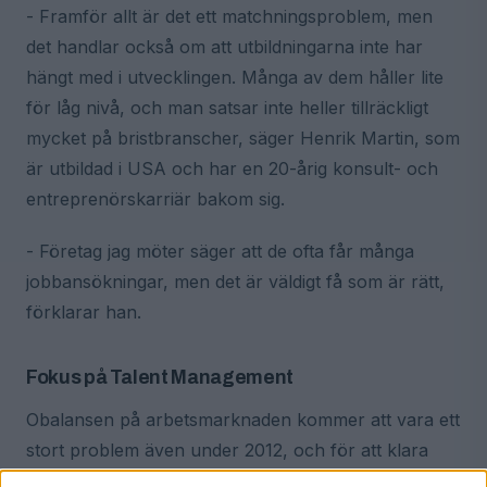
- Framför allt är det ett matchningsproblem, men
det handlar också om att utbildningarna inte har
hängt med i utvecklingen. Många av dem håller lite
för låg nivå, och man satsar inte heller tillräckligt
mycket på bristbranscher, säger Henrik Martin, som
är utbildad i USA och har en 20-årig konsult- och
entreprenörskarriär bakom sig.
- Företag jag möter säger att de ofta får många
jobbansökningar, men det är väldigt få som är rätt,
förklarar han.
Fokus på Talent Management
Obalansen på arbetsmarknaden kommer att vara ett
stort problem även under 2012, och för att klara
kompetensförsörjningen måste företagen lägga