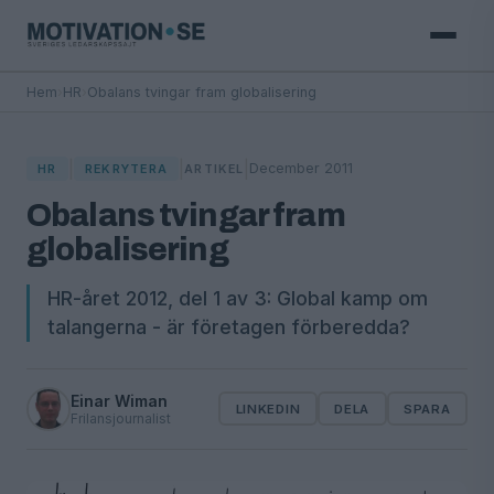
Hem
›
HR
›
Obalans tvingar fram globalisering
|
|
|
December 2011
HR
REKRYTERA
ARTIKEL
Obalans tvingar fram
globalisering
HR-året 2012, del 1 av 3: Global kamp om
talangerna - är företagen förberedda?
Einar Wiman
LINKEDIN
DELA
SPARA
Frilansjournalist