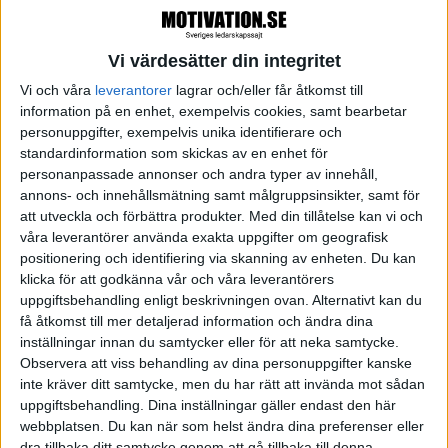
mycket fokus på att hitta rätt talanger.
Vi värdesätter din integritet
- Många företag lyckas inte ta ett helhetsperspektiv
Vi och våra
leverantorer
lagrar och/eller får åtkomst till
och koppla ihop detta med affärsstrategin.
information på en enhet, exempelvis cookies, samt bearbetar
Företagen måste tänka mycket kring
personuppgifter, exempelvis unika identifierare och
attraktionskraften och satsa mer på employer
standardinformation som skickas av en enhet för
personanpassade annonser och andra typer av innehåll,
branding och talangstrategi, säger Henrik Martin.
annons- och innehållsmätning samt målgruppsinsikter, samt för
att utveckla och förbättra produkter.
Med din tillåtelse kan vi och
- Det handlar också om att utveckla och se till att
våra leverantörer använda exakta uppgifter om geografisk
behålla dem talanger man har och jobba mer med
positionering och identifiering via skanning av enheten. Du kan
klicka för att godkänna vår och våra leverantörers
performance management.
uppgiftsbehandling enligt beskrivningen ovan. Alternativt kan du
få åtkomst till mer detaljerad information och ändra dina
Han tror också att vi kommer att få se mer av IT-
inställningar innan du samtycker eller för att neka samtycke.
stöd framöver.
Observera att viss behandling av dina personuppgifter kanske
inte kräver ditt samtycke, men du har rätt att invända mot sådan
uppgiftsbehandling. Dina inställningar gäller endast den här
- Med hjälp av IT-stöd kan man följa talangerna och
webbplatsen. Du kan när som helst ändra dina preferenser eller
se deras effektivitet och prestationer i företaget på
dra tillbaka ditt samtycke genom att gå tillbaka till denna