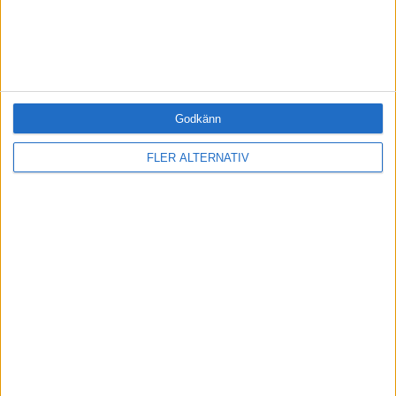
Bli en av de 13 000 som läser vårt nyhetsbrev varje
vecka. Inspiration och kunskap, varje torsdag.
JA, TACK!
Godkänn
FLER ALTERNATIV
ANDRA HAR OCKSÅ LÄST
HR
HR ser till att det flyter
Varför alla ska ha en väl
fungerande HR-funktion.
·
Einar Wiman
HR