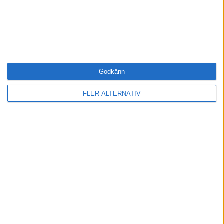
intressera sig för människor".
www.tommylundberg.se
Foto: Alexander Lindström
Godkänn
Prenumerera på vårt nyhetsbrev
Bli en av de 13 000 som läser vårt nyhetsbrev varje
FLER ALTERNATIV
vecka. Inspiration och kunskap, varje torsdag.
JA, TACK!
ANDRA HAR OCKSÅ LÄST