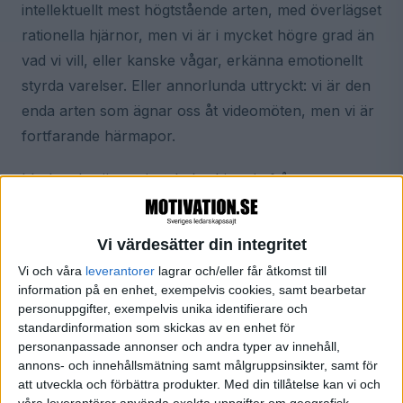
intellektuellt mest högtstående arten, med överlägset
rationella hjärnor, men vi är i mycket högre grad än
vad vi vill, eller kanske vågar, erkänna emotionellt
styrda varelser. Eller annorlunda uttryckt: vi är den
enda arten som ägnar oss åt videomöten, men vi är
fortfarande härmapor.
I boken berättar vi en kulturhistoria från apornas
värld. Historien utspelar sig för drygt 60 år sedan på
den japanska ön Koshima där en stor makakflock
Vi värdesätter din integritet
hade, och fortfarande har, sin boplats. Där och då
Vi och våra
leverantorer
lagrar och/eller får åtkomst till
var det en ung makak-hona som plötsligt bröt en
information på en enhet, exempelvis cookies, samt bearbetar
sedvana på ett vad man skulle kunna kalla
personuppgifter, exempelvis unika identifierare och
standardinformation som skickas av en enhet för
makakmakabert sätt. Hon började nämligen skölja
personanpassade annonser och andra typer av innehåll,
sin mat innan hon åt den!
annons- och innehållsmätning samt målgruppsinsikter, samt för
att utveckla och förbättra produkter.
Med din tillåtelse kan vi och
En vacker dag tog denna unga hona, i en stundens
våra leverantörer använda exakta uppgifter om geografisk