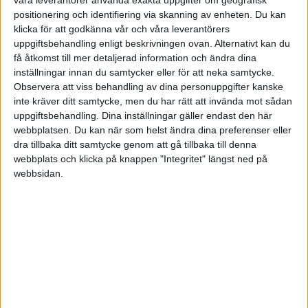
positionering och identifiering via skanning av enheten. Du kan
ingivelse får man förmoda, några av familjens
klicka för att godkänna vår och våra leverantörers
smutsiga, jordiga sötpotatisar i sin famn och gav sig
uppgiftsbehandling enligt beskrivningen ovan. Alternativt kan du
ner till stranden. Där satte hon sig på huk och
få åtkomst till mer detaljerad information och ändra dina
inställningar innan du samtycker eller för att neka samtycke.
sköljde varje potatis noggrant innan hon tog tillbaka
Observera att viss behandling av dina personuppgifter kanske
dem till sina närmaste. Hennes beteende väckte
inte kräver ditt samtycke, men du har rätt att invända mot sådan
omedelbart starka känslor i flocken. Överallt i träden
uppgiftsbehandling. Dina inställningar gäller endast den här
webbplatsen. Du kan när som helst ändra dina preferenser eller
tjattrade makakerna upphetsat: ”Kolla! Vad gör
dra tillbaka ditt samtycke genom att gå tillbaka till denna
hon?!? Vad är detta? Tvätta potatis?” Så hade ingen
webbplats och klicka på knappen "Integritet" längst ned på
gjort tidigare!
webbsidan.
Den som inte känner sig inkluderad känner sig
exkluderad, oavsett strategi.
Makaker är som alla apor flockdjur och vill, precis
som vi människoapor, känna sig inkluderade och
mår därför dåligt när de blir utpekade som