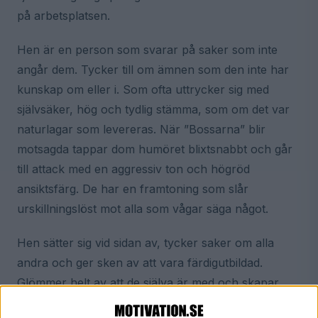
på arbetsplatsen.
Hen är en person som svarar på saker som inte
angår dem. Tycker till om ämnen som den inte har
kunskap om eller i. Som ofta uttrycker sig med
självsäker, hög och tydlig stämma, som om det var
naturlagar som levereras. När ”Bossarna” blir
motsagda tappar dom humöret blixtsnabbt och går
till attack med en aggressiv ton och högröd
ansiktsfärg. De har en framtoning som slår
urskillningslöst mot alla som vågar säga något.
Hen sätter sig vid sidan av, tycker saker om alla
andra och ger sken av att vara färdigutbildad.
Glömmer helt av att de själva är med och skapar
miljön de vistas i. Och glömmer att de påverkar