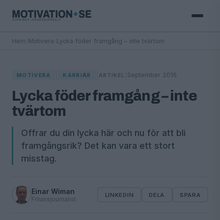
Hem
›
Motivera
›
Lycka föder framgång – inte tvärtom
|
|
|
September 2016
MOTIVERA
KARRIÄR
ARTIKEL
Lycka föder framgång – inte
tvärtom
Offrar du din lycka här och nu för att bli
framgångsrik? Det kan vara ett stort
misstag.
Einar Wiman
LINKEDIN
DELA
SPARA
Frilansjournalist