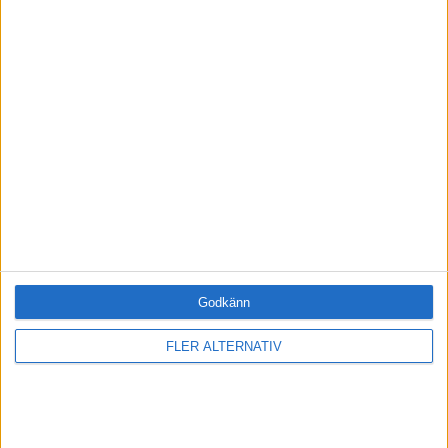
Bli en av de 13 000 som läser vårt nyhetsbrev varje
vecka. Inspiration och kunskap, varje torsdag.
JA, TACK!
ANDRA HAR OCKSÅ LÄST
·
Maria Otterling
UPPLEVA
Kan man lära sig att bli
Godkänn
lycklig?
FLER ALTERNATIV
Nihilist eller hedonist? Eller rakt av
lycklig? Hur lever du ditt liv?