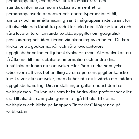
personuppgifter, exempelvis unika identifierare och
standardinformation som skickas av en enhet för
Att bli lyckligare är alltså det bästa sättet att bli
personanpassade annonser och andra typer av innehåll,
framgångsrik, inte tvärtom, säger Säppälä till
annons- och innehållsmätning samt målgruppsinsikter, samt för
att utveckla och förbättra produkter.
Med din tillåtelse kan vi och
tidningen Time. Och att bli lyckligare behöver
våra leverantörer använda exakta uppgifter om geografisk
faktiskt inte vara så svårt som man tror.
positionering och identifiering via skanning av enheten. Du kan
klicka för att godkänna vår och våra leverantörers
uppgiftsbehandling enligt beskrivningen ovan. Alternativt kan du
Lev i nuet – och gör ingenting
få åtkomst till mer detaljerad information och ändra dina
inställningar innan du samtycker eller för att neka samtycke.
En ökad grad av lycka kan komma av något så
Observera att viss behandling av dina personuppgifter kanske
enkelt som att man ibland väljer att prioritera sig
inte kräver ditt samtycke, men du har rätt att invända mot sådan
uppgiftsbehandling. Dina inställningar gäller endast den här
själv – eller en vän, eller familjemedlem – istället för
webbplatsen. Du kan när som helst ändra dina preferenser eller
att prioritera jobb, prestation och förpliktelser.
dra tillbaka ditt samtycke genom att gå tillbaka till denna
webbplats och klicka på knappen "Integritet" längst ned på
Att man ska leva i nuet kan låta som en klyscha,
webbsidan.
men forskningen visar att den som är fokuserad på
det som gäller här och nu blir både mer produktiv
och mindre stressad. Människor mår bra av att