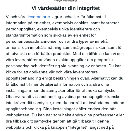
Enligt forskningen kan perfektionism orsaka en lång
Vi värdesätter din integritet
rad fysiska och psykiska hälsoproblem, exempelvis
Vi och våra
leverantorer
lagrar och/eller får åtkomst till
information på en enhet, exempelvis cookies, samt bearbetar
stress, depression, ångest och ätstörningar.
personuppgifter, exempelvis unika identifierare och
standardinformation som skickas av en enhet för
De flesta perfektionister strävar efter karriärmässig
personanpassade annonser och andra typer av innehåll,
framgång, men deras perfektionism har ofta motsatt
annons- och innehållsmätning samt målgruppsinsikter, samt för
att utveckla och förbättra produkter.
Med din tillåtelse kan vi och
effekt - bland annat genom att den leder till lägre
våra leverantörer använda exakta uppgifter om geografisk
produktivitet. Perfektionister lägger ofta alldeles för
positionering och identifiering via skanning av enheten. Du kan
mycket tid och energi på detaljer, och deras rädsla
klicka för att godkänna vår och våra leverantörers
uppgiftsbehandling enligt beskrivningen ovan. Alternativt kan du
för att misslyckas leder lätt till prokrastinering (de
få åtkomst till mer detaljerad information och ändra dina
väntar på det "perfekta" tillfället att ta tag i arbetet
inställningar innan du samtycker eller för att neka samtycke.
för att kunna göra det så "perfekt" som möjligt).
Observera att viss behandling av dina personuppgifter kanske
inte kräver ditt samtycke, men du har rätt att invända mot sådan
Strävan efter att göra allting perfekt och att vinna
uppgiftsbehandling. Dina inställningar gäller endast den här
allas gillande leder i förlängningen till stress och
webbplatsen. Du kan när som helst ändra dina preferenser eller
utbrändhet.
dra tillbaka ditt samtycke genom att gå tillbaka till denna
webbplats och klicka på knappen "Integritet" längst ned på