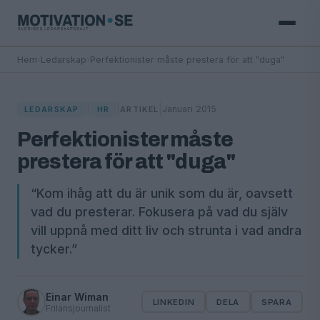
Hem
›
Ledarskap
›
Perfektionister måste prestera för att "duga"
|
|
|
Januari 2015
LEDARSKAP
HR
ARTIKEL
Perfektionister måste
prestera för att "duga"
“Kom ihåg att du är unik som du är, oavsett
vad du presterar. Fokusera på vad du själv
vill uppnå med ditt liv och strunta i vad andra
tycker.”
Einar Wiman
LINKEDIN
DELA
SPARA
Frilansjournalist