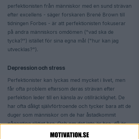
perfektionisten från människor med en sund strävan
efter excellens - säger forskaren Brené Brown till
tidningen Forbes - är att perfektionisten fokuserar
på andra människors omdömen ("vad ska de
tycka?") istället för sina egna mål ("hur kan jag
utvecklas?").
Depression och stress
Perfektionister kan lyckas med mycket i livet, men
får ofta problem eftersom deras strävan efter
perfektion leder till en känsla av otillräcklighet. De
har ofta dåligt självförtroende och tycker bara att de
duger som människor om de har åstadkommit
någonting riktigt bra. Och om det inte är bra, då är
det uselt - allting är antingen svart eller vitt.