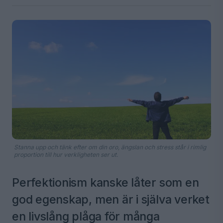
Stanna upp och tänk efter om din oro, ängslan och stress står i rimlig
proportion till hur verkligheten ser ut.
Perfektionism kanske låter som en
god egenskap, men är i själva verket
en livslång plåga för många