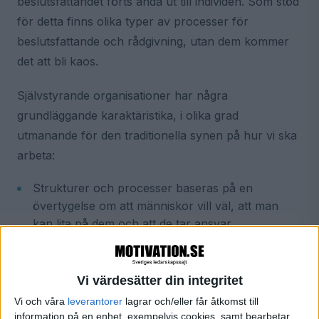
beslutsfattandet förts ända ut till individen. Som stöd
för detta finns olika typer av processer för
beslutsfattande och rådgivning, utan dem kommer
det att bli kaos.
Självstyrande organisationer har några
grundläggande karaktäristika, i olika grad
utmanande för den traditionella synen på hur vi ska
arbeta:
Strukturer och processer baseras på en
övertygelse om att människor vill väl, att man
kan lita på dem och att de tar ansvar.
Teamen organiserar sig utan en ledare. Om de
behöver hjälp utifrån kommer de att fråga om
Vi värdesätter din integritet
det, men den rådgivande personen kan bara ge
förslag, inte fatta beslut åt gruppen.
Vi och våra
leverantorer
lagrar och/eller får åtkomst till
information på en enhet, exempelvis cookies, samt bearbetar