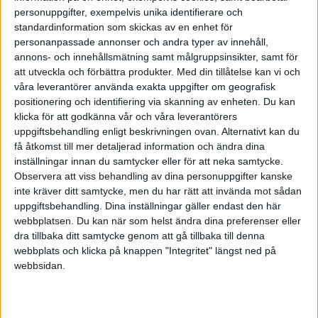
Organisationsscheman, befattningsbeskrivningar
personuppgifter, exempelvis unika identifierare och
och jobbtitlar saknas helt.
standardinformation som skickas av en enhet för
personanpassade annonser och andra typer av innehåll,
Alla uppgifter utförs inom teamet, vilket gör att
annons- och innehållsmätning samt målgruppsinsikter, samt för
det blir väldigt få (eller inga) uppgifter över till
att utveckla och förbättra produkter.
Med din tillåtelse kan vi och
stabsfunktioner.
våra leverantörer använda exakta uppgifter om geografisk
positionering och identifiering via skanning av enheten. Du kan
Organisationer byggs ofta upp runt små
klicka för att godkänna vår och våra leverantörers
självorganiserande team på 15 till 20 personer.
uppgiftsbehandling enligt beskrivningen ovan. Alternativt kan du
få åtkomst till mer detaljerad information och ändra dina
Att vända en organisation från Orange nivå till att
inställningar innan du samtycker eller för att neka samtycke.
verka utifrån Teal är en utmaning och kommer att ta
Observera att viss behandling av dina personuppgifter kanske
inte kräver ditt samtycke, men du har rätt att invända mot sådan
tid (läs mer om nivåer här (länk)). Det är oerhört
uppgiftsbehandling. Dina inställningar gäller endast den här
viktigt att ha med både vd och styrelse i ett sådant
webbplatsen. Du kan när som helst ändra dina preferenser eller
arbete då det är långsiktigt och inledningsvis kan bli
dra tillbaka ditt samtycke genom att gå tillbaka till denna
webbplats och klicka på knappen "Integritet" längst ned på
stökigt. Det är en resa som ställer invanda
webbsidan.
beteenden och attityder på sin spets. Jag tror att vi
har mycket att vinna på att påbörja den resan
eftersom det kommer att krävas andra sätt att leda