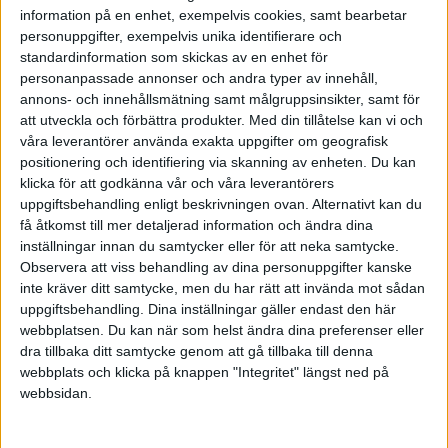
någon bryter isen på firmafesten, och så vidare.
information på en enhet, exempelvis cookies, samt bearbetar
Äventyrslystnaden innebär också att de utåtriktade
personuppgifter, exempelvis unika identifierare och
är modiga risktagare, handlingskraftiga
standardinformation som skickas av en enhet för
personanpassade annonser och andra typer av innehåll,
entreprenörer och goda innovatörer.
annons- och innehållsmätning samt målgruppsinsikter, samt för
att utveckla och förbättra produkter.
Med din tillåtelse kan vi och
De extroverta sätter världen i rörelse. De är usla på
våra leverantörer använda exakta uppgifter om geografisk
att underhålla sig själva, vilket gör att de ständigt
positionering och identifiering via skanning av enheten. Du kan
klicka för att godkänna vår och våra leverantörers
söker kontakt med andra. Deras förmåga till socialt
uppgiftsbehandling enligt beskrivningen ovan. Alternativt kan du
nätverkande innebär inte bara att de har lättare för
få åtkomst till mer detaljerad information och ändra dina
att hitta nya karriärvägar åt sig själva, utan också att
inställningar innan du samtycker eller för att neka samtycke.
Observera att viss behandling av dina personuppgifter kanske
de med sitt stora kontaktnät kan fixa nya
inte kräver ditt samtycke, men du har rätt att invända mot sådan
affärsmöjligheter för sitt företag och ibland ett nytt
uppgiftsbehandling. Dina inställningar gäller endast den här
jobb till en introvert vän.
webbplatsen. Du kan när som helst ändra dina preferenser eller
dra tillbaka ditt samtycke genom att gå tillbaka till denna
webbplats och klicka på knappen "Integritet" längst ned på
Missförstår introverta
webbsidan.
Tidningen Psychology Today har sammanställt en