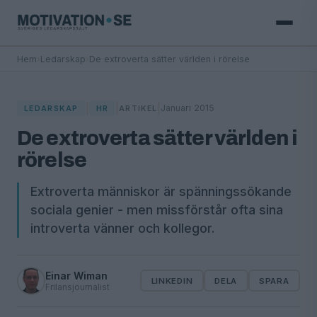
Hem
›
Ledarskap
›
De extroverta sätter världen i rörelse
|
|
|
Januari 2015
LEDARSKAP
HR
ARTIKEL
De extroverta sätter världen i
rörelse
Extroverta människor är spänningssökande
sociala genier - men missförstår ofta sina
introverta vänner och kollegor.
Einar Wiman
LINKEDIN
DELA
SPARA
Frilansjournalist