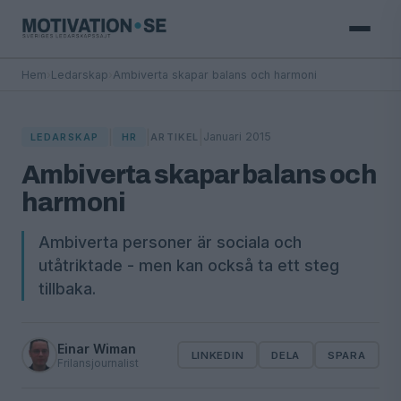
Hem
›
Ledarskap
›
Ambiverta skapar balans och harmoni
|
|
|
Januari 2015
LEDARSKAP
HR
ARTIKEL
Ambiverta skapar balans och
harmoni
Ambiverta personer är sociala och
utåtriktade - men kan också ta ett steg
tillbaka.
Einar Wiman
LINKEDIN
DELA
SPARA
Frilansjournalist