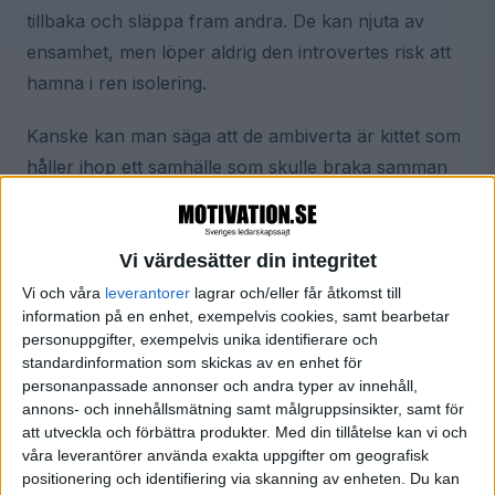
tillbaka och släppa fram andra. De kan njuta av
ensamhet, men löper aldrig den introvertes risk att
hamna i ren isolering.
Kanske kan man säga att de ambiverta är kittet som
håller ihop ett samhälle som skulle braka samman
fullständigt om de extroverta tilläts gå igång på alla
cylindrar med sin enmanscirkus - eller om de
introverta ostört fick krypa ner i sina hålor utan att
Vi värdesätter din integritet
någonsin sticka upp huvudet.
Vi och våra
leverantorer
lagrar och/eller får åtkomst till
information på en enhet, exempelvis cookies, samt bearbetar
De ambiverta har en förmåga att se hela sin
personuppgifter, exempelvis unika identifierare och
omgivning. De vet att man ibland måste knacka på
standardinformation som skickas av en enhet för
dörren till de introvertas slutna rum. De vet att den
personanpassade annonser och andra typer av innehåll,
annons- och innehållsmätning samt målgruppsinsikter, samt för
extroverta är en orkan som ibland (men inte alltid)
att utveckla och förbättra produkter.
Med din tillåtelse kan vi och
måste kuvas.
våra leverantörer använda exakta uppgifter om geografisk
positionering och identifiering via skanning av enheten. Du kan