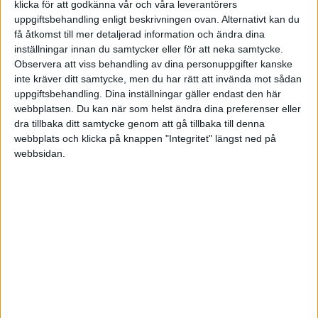
Ambiverta människor bär förvisso inte alltid på de
klicka för att godkänna vår och våra leverantörers
uppgiftsbehandling enligt beskrivningen ovan. Alternativt kan du
här insikterna eller egenskaperna - men de har
få åtkomst till mer detaljerad information och ändra dina
potential att bringa ordning och balans, just
inställningar innan du samtycker eller för att neka samtycke.
eftersom deras personlighet är en lagom blandning
Observera att viss behandling av dina personuppgifter kanske
inte kräver ditt samtycke, men du har rätt att invända mot sådan
mellan introversion och extroversion.
uppgiftsbehandling. Dina inställningar gäller endast den här
webbplatsen. Du kan när som helst ändra dina preferenser eller
dra tillbaka ditt samtycke genom att gå tillbaka till denna
Skickligare säljare
webbplats och klicka på knappen "Integritet" längst ned på
De flesta människor tar för givet att utåtriktade,
webbsidan.
extroverta människor är de absolut bästa och
skickligaste inom sådana områden som försäljning
och ledarskap. Forskningen visar dock att så inte är
fallet, vilket bland andra författaren Dan Pink har
tagit upp i boken "Det är mänskligt att sälja" och i en
kolumn i tidningen Washington Post.
Pink berättar om en studie av forskaren Adam