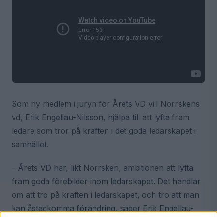
Som ny medlem i juryn för Årets VD vill Norrskens
vd, Erik Engellau-Nilsson, hjälpa till att lyfta fram
ledare som tror på kraften i det goda ledarskapet i
samhället.
– Årets VD har, likt Norrsken, ambitionen att lyfta
fram goda förebilder inom ledarskapet. Det handlar
om att tro på kraften i ledarskapet, och tro att man
kan åstadkomma förändring, säger Erik Engellau-