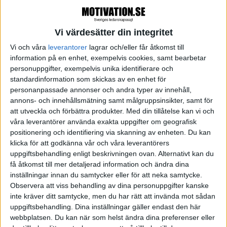
Nilsson.
Kriterierna för Årets VD – ledarskap, hållbarhet och
Vi värdesätter din integritet
lönsamhet – avspeglar också hans och Norrskens
Vi och våra
leverantorer
lagrar och/eller får åtkomst till
syn på hur en modern ledare bör se på sitt uppdrag.
information på en enhet, exempelvis cookies, samt bearbetar
personuppgifter, exempelvis unika identifierare och
standardinformation som skickas av en enhet för
I år fyller Årets VD 10 år och det vill vi fira
personanpassade annonser och andra typer av innehåll,
tillsammans med våra partner med en stor gala på
annons- och innehållsmätning samt målgruppsinsikter, samt för
Fotografiska den 11 november.
att utveckla och förbättra produkter.
Med din tillåtelse kan vi och
våra leverantörer använda exakta uppgifter om geografisk
positionering och identifiering via skanning av enheten. Du kan
Mer information om både aktiviteter och gala
klicka för att godkänna vår och våra leverantörers
kommer i höst, men boka in den 11 november redan
uppgiftsbehandling enligt beskrivningen ovan. Alternativt kan du
nu. Det kommer att bli en härlig kväll med
få åtkomst till mer detaljerad information och ändra dina
inställningar innan du samtycker eller för att neka samtycke.
spännande människor som du inte vill missa.
Observera att viss behandling av dina personuppgifter kanske
inte kräver ditt samtycke, men du har rätt att invända mot sådan
uppgiftsbehandling. Dina inställningar gäller endast den här
webbplatsen. Du kan när som helst ändra dina preferenser eller
Erik Engellau Nilsson
Norrsken foundation