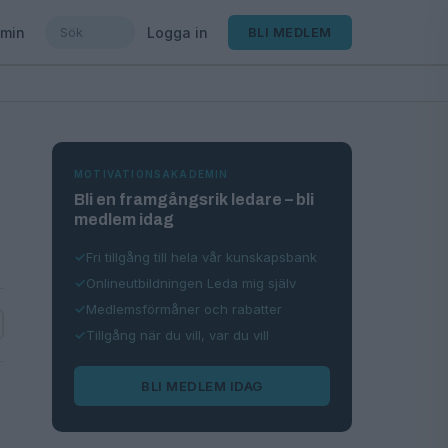
min
Logga in
BLI MEDLEM
MOTIVATIONSAKADEMIN
Bli en framgångsrik ledare – bli
medlem idag
Fri tillgång till hela vår kunskapsbank
Onlineutbildningen Leda mig själv
Medlemsförmåner och rabatter
Tillgång när du vill, var du vill
BLI MEDLEM IDAG