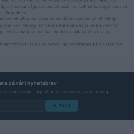
an och insikten om att vi fått lov att betyda något viktigt för
gon knackar någon av oss på axeln när det har känt igen oss i ett
r för podden.
ömma om att vår podd skulle ha en sådan inverkan på så många
 även som verktyg när de ska träna sina egna ledare internt i
igt i vårt samarbete och kommer inte att sluta på ett bra tag
ånger framöver som dina personliga ledartränare på din resa mot
ra på vårt nyhetsbrev
brev varje vecka. Inspiration och kunskap, varje torsdag.
JA, TACK!