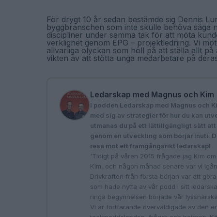
För drygt 10 år sedan bestämde sig Dennis Lun
byggbranschen som inte skulle behöva säga ne
discipliner under samma tak för att möta ku
verklighet genom EPG – projektledning. Vi mö
allvarliga olyckan som höll på att ställa allt
vikten av att stötta unga medarbetare på deras 
Ledarskap med Magnus och Kim
I podden Ledarskap med Magnus och Ki
med sig av strategier för hur du kan 
utmanas du på ett lättillgängligt sätt at
genom en utveckling som börjar inuti. 
resa mot ett framgångsrikt ledarskap!
'Tidigt på våren 2015 frågade jag Kim om 
Kim, och någon månad senare var vi igång 
Drivkraften från första början var att gö
som hade nytta av vår podd i sitt ledarska
ringa begynnelsen började vår lyssnarskara
Vi är fortfarande överväldigade av den eno