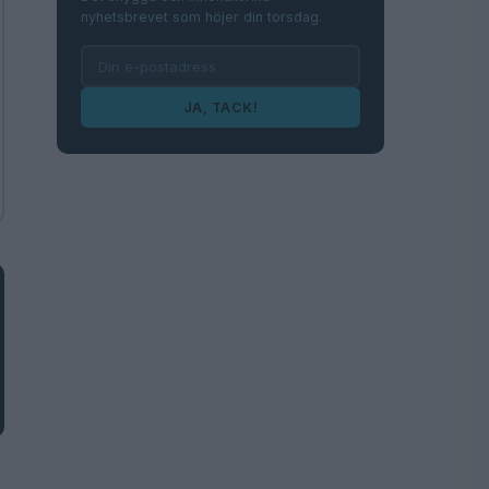
nyhetsbrevet som höjer din torsdag.
JA, TACK!