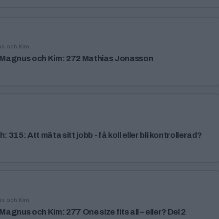
us och Kim
Magnus och Kim: 272 Mathias Jonasson
: 315: Att mäta sitt jobb - få koll eller bli kontrollerad?
us och Kim
gnus och Kim: 277 One size fits all – eller? Del 2