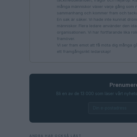
tackmeddelanden, frågor och hejarop. Känsl
många människor växer varje gång som nå
sammanhang och kommer fram och tacka
En sak är säker. Vi hade inte kunnat dr
människor. Flera ledare använder den idag
organisationen. Vi har fortfarande lika rol
framöver.
VI ser fram emot att få möta dig många g
ett framgångsrikt ledarskap!
Prenumere
Bli en av de 13 000 som läser vårt nyhets
ANDRA HAR OCKSÅ LÄST