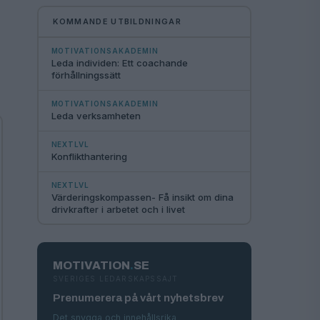
KOMMANDE UTBILDNINGAR
MOTIVATIONSAKADEMIN
Leda individen: Ett coachande
förhållningssätt
MOTIVATIONSAKADEMIN
Leda verksamheten
NEXTLVL
Konflikthantering
NEXTLVL
Värderingskompassen- Få insikt om dina
drivkrafter i arbetet och i livet
MOTIVATION
.
SE
SVERIGES LEDARSKAPSSAJT
Prenumerera på vårt nyhetsbrev
Det snygga och innehållsrika