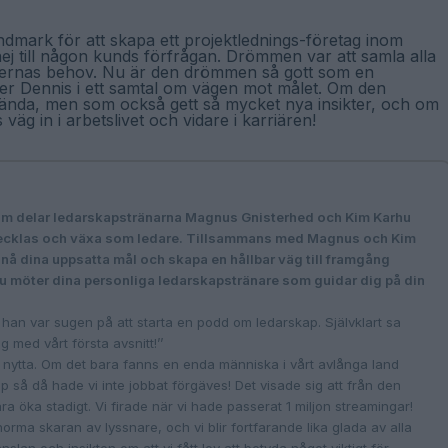
dmark för att skapa ett projektlednings-företag inom
j till någon kunds förfrågan. Drömmen var att samla alla
ndernas behov. Nu är den drömmen så gott som en
ter Dennis i ett samtal om vägen mot målet. Om den
 på ända, men som också gett så mycket nya insikter, och om
väg in i arbetslivet och vidare i karriären!
m delar ledarskapstränarna Magnus Gnisterhed och Kim Karhu
utvecklas och växa som ledare. Tillsammans med Magnus och Kim
t nå dina uppsatta mål och skapa en hållbar väg till framgång
Du möter dina personliga ledarskapstränare som guidar dig på din
han var sugen på att starta en podd om ledarskap. Självklart sa
med vårt första avsnitt!’’
ra nytta. Om det bara fanns en enda människa i vårt avlånga land
p så då hade vi inte jobbat förgäves! Det visade sig att från den
 öka stadigt. Vi firade när vi hade passerat 1 miljon streamingar!
rma skaran av lyssnare, och vi blir fortfarande lika glada av alla