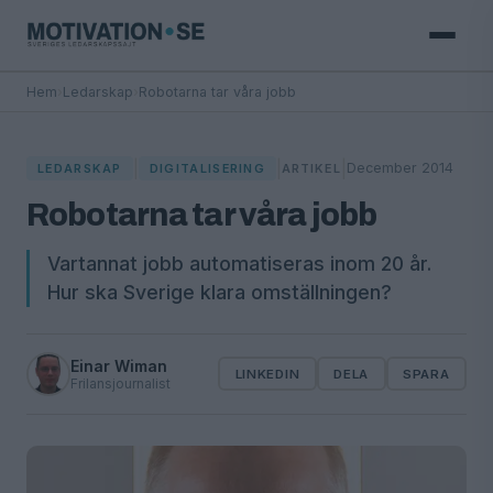
Hem
›
Ledarskap
›
Robotarna tar våra jobb
|
|
|
December 2014
LEDARSKAP
DIGITALISERING
ARTIKEL
Robotarna tar våra jobb
Vartannat jobb automatiseras inom 20 år.
Hur ska Sverige klara omställningen?
Einar Wiman
LINKEDIN
DELA
SPARA
Frilansjournalist