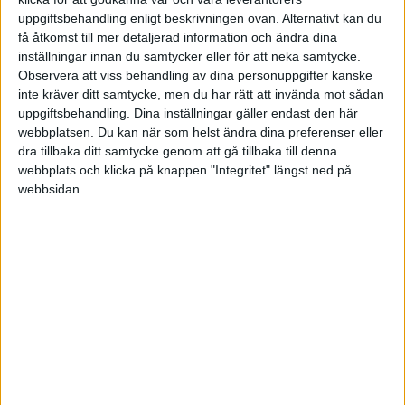
automatisering.
uppgiftsbehandling enligt beskrivningen ovan. Alternativt kan du
få åtkomst till mer detaljerad information och ändra dina
- Men det blir också så att många som är kreativa
inställningar innan du samtycker eller för att neka samtycke.
Observera att viss behandling av dina personuppgifter kanske
kan använda datorer och robotsystem för att bli
inte kräver ditt samtycke, men du har rätt att invända mot sådan
ännu mer kreativa. En arkitekt kan till exempel få
uppgiftsbehandling. Dina inställningar gäller endast den här
möjlighet att bygga på ett helt nytt sätt med hjälp av
webbplatsen. Du kan när som helst ändra dina preferenser eller
dra tillbaka ditt samtycke genom att gå tillbaka till denna
tekniken. Men mönstret är att ett fåtal människor
webbplats och klicka på knappen "Integritet" längst ned på
inom de kreativa yrkena kommer att kunna tjäna
webbsidan.
som rockstjärnor, medan många andra får svårt att
ta betalt över huvud taget, säger Stefan Fölster.
Svår omställning
Han understryker än en gång att automatiseringen
även skapar nya jobb. Reforminstitutets studie ska
inte tolkas som att vi kommer att ha 53 procents
arbetslöshet om 20 år. Men det finns en