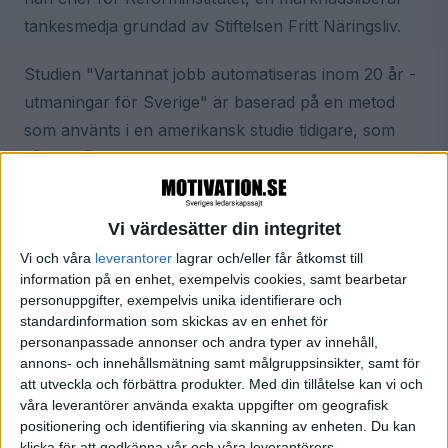
tankesmedja grundad av Stiftelsen Fritt Näringsliv.
Studien "Vartannat jobb automatiseras inom 20 år -
utmaningar för Sverige" är baserad på en metod
som använts i en amerikansk studie tidigare, som
går ut på att man detaljgranskar arbetsmomenten i
varje yrke och bedömer hur snart de olika
momenten kommer att klaras bättre av datorer.
Vi värdesätter din integritet
Vi och våra
leverantorer
lagrar och/eller får åtkomst till
Redan idag kan vi se att självstyrande bilar står redo
information på en enhet, exempelvis cookies, samt bearbetar
att ta jobben för taxi- och lastbilschaufförer, eller att
personuppgifter, exempelvis unika identifierare och
banktjänstemännen blir allt färre eftersom vi sköter
standardinformation som skickas av en enhet för
personanpassade annonser och andra typer av innehåll,
våra bankärenden via nätet. Den utvecklingen
annons- och innehållsmätning samt målgruppsinsikter, samt för
kommer att fortskrida och nå allt längre in i
att utveckla och förbättra produkter.
Med din tillåtelse kan vi och
tjänstesektorn. Till och med de kreativa yrkena
våra leverantörer använda exakta uppgifter om geografisk
positionering och identifiering via skanning av enheten. Du kan
kommer i viss mån att försvinna på grund av
klicka för att godkänna vår och våra leverantörers