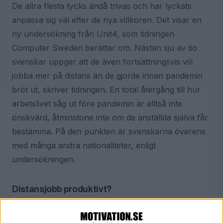
De allra flesta tycks ändå trivas och har lyckats
anpassa sig väl efter de nya villkoren. Det visar en
ny undersökning från Unit4, som tidningen
Computer Sweden berättar om. Nästan sju av tio
svenskar uppger att de även fortsättningsvis vill
jobba mer på distans än de gjorde innan pandemin
bröt ut, skriver tidningen. En total återgång till hur
arbetslivet såg ut före pandemin är alltså inte
önskvärd, åtminstone inte om de anställda själva får
bestämma. På den punkten är svenskarna överens
med många andra nationaliteter, enligt
undersökningen.
Distansjobb produktivt?
Det betyder emellertid inte att året av distansarbete