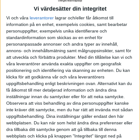
har varit ensidigt positivt. För arbetsgivarna är det
Vi värdesätter din integritet
förstås viktigt att upprätthålla produktiviteten, och
Vi och våra
leverantorer
lagrar och/eller får åtkomst till
på den punkten är svenskarna i undersökningen
information på en enhet, exempelvis cookies, samt bearbetar
aningen mer skeptiska till erfarenheten av att jobba
personuppgifter, exempelvis unika identifierare och
hemifrån – åtminstone om man jämför med hur folk
standardinformation som skickas av en enhet för
personanpassade annonser och andra typer av innehåll,
i andra länder svarar.
annons- och innehållsmätning samt målgruppsinsikter, samt för
att utveckla och förbättra produkter.
Med din tillåtelse kan vi och
Knappt hälften, 49 procent, av svenskarna tycker
våra leverantörer använda exakta uppgifter om geografisk
att de har blivit mer produktiva när de har jobbat på
positionering och identifiering via skanning av enheten. Du kan
klicka för att godkänna vår och våra leverantörers
distans. Ingen dålig siffra, kanske, men ändå sämre
uppgiftsbehandling enligt beskrivningen ovan. Alternativt kan du
än genomsnittet. Totalsiffran på alla länder som
få åtkomst till mer detaljerad information och ändra dina
deltar i undersökningen visar att en klar majoritet,
inställningar innan du samtycker eller för att neka samtycke.
Observera att viss behandling av dina personuppgifter kanske
60 procent, tycker att deras produktivitet har
inte kräver ditt samtycke, men du har rätt att invända mot sådan
utvecklats åt rätt håll när de jobbat hemifrån.
uppgiftsbehandling. Dina inställningar gäller endast den här
webbplatsen. Du kan när som helst ändra dina preferenser eller
För att kunna vara produktiv när man jobbar på
dra tillbaka ditt samtycke genom att gå tillbaka till denna
webbplats och klicka på knappen "Integritet" längst ned på
distans är det förstås också viktigt att man har rätt