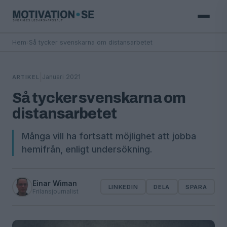
Hem
›
Så tycker svenskarna om distansarbetet
|
Januari 2021
ARTIKEL
Så tycker svenskarna om
distansarbetet
Många vill ha fortsatt möjlighet att jobba
hemifrån, enligt undersökning.
Einar Wiman
LINKEDIN
DELA
SPARA
Frilansjournalist