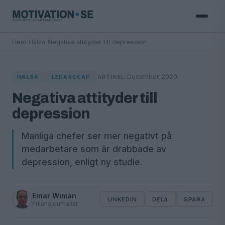
Hem
›
Hälsa
›
Negativa attityder till depression
|
|
|
December 2020
HÄLSA
LEDARSKAP
ARTIKEL
Negativa attityder till
depression
Manliga chefer ser mer negativt på
medarbetare som är drabbade av
depression, enligt ny studie.
Einar Wiman
LINKEDIN
DELA
SPARA
Frilansjournalist