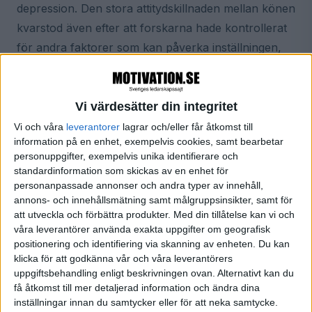
depression. Den stora attitydskillnaden mellan könen
kvarstod även efter att forskarna hade kontrollerat
för andra faktorer som kan påverka inställningen,
exempelvis utbildning, typ av arbetsplats och så
vidare. De manliga cheferna hade en mer negativ
attityd till depression i elva av de tolv påståenden
Vi värdesätter din integritet
som ingick i enkäten.
Vi och våra
leverantorer
lagrar och/eller får åtkomst till
information på en enhet, exempelvis cookies, samt bearbetar
personuppgifter, exempelvis unika identifierare och
Högt uppsatta chefer mer negativa
standardinformation som skickas av en enhet för
personanpassade annonser och andra typer av innehåll,
Av enkäten framgår att de manliga cheferna i högre
annons- och innehållsmätning samt målgruppsinsikter, samt för
utsträckning känner sig osäkra när de jobbar ihop
att utveckla och förbättra produkter.
Med din tillåtelse kan vi och
våra leverantörer använda exakta uppgifter om geografisk
med någon som är drabbad av depression. Många
positionering och identifiering via skanning av enheten. Du kan
anser också att dessa medarbetare är en börda för
klicka för att godkänna vår och våra leverantörers
arbetsplatsen, och svarar att de inte kan tänka sig
uppgiftsbehandling enligt beskrivningen ovan. Alternativt kan du
få åtkomst till mer detaljerad information och ändra dina
att göra tillfälliga förändringar i arbetet för att stödja
inställningar innan du samtycker eller för att neka samtycke.
en medarbetare som lider av depression. Vissa