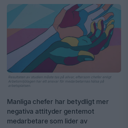
Resultaten av studien måste tas på allvar, eftersom chefer enligt
Arbetsmiljölagen har ett ansvar för medarbetarnas hälsa på
arbetsplatsen.
Manliga chefer har betydligt mer
negativa attityder gentemot
medarbetare som lider av