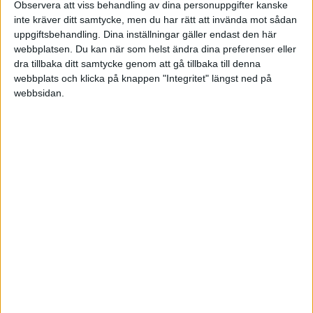
Observera att viss behandling av dina personuppgifter kanske
uppger även att de inte skulle anställa en person
inte kräver ditt samtycke, men du har rätt att invända mot sådan
uppgiftsbehandling. Dina inställningar gäller endast den här
som de visste har varit drabbad av sjukdomen.
webbplatsen. Du kan när som helst ändra dina preferenser eller
Dessutom svarar både manliga och kvinnliga chefer
dra tillbaka ditt samtycke genom att gå tillbaka till denna
att det är stressande att arbeta med någon som mår
webbplats och klicka på knappen "Integritet" längst ned på
webbsidan.
psykiskt dåligt.
Studien visar också att högt uppsatta chefer,
oavsett kön, har en mer negativ inställning till
medarbetare som lider av depression jämfört med
chefer i lägre positioner. Samtidigt är inställningen
mindre negativ hos chefer som har mycket
erfarenhet av att jobba med personer som är
drabbade.
Resultaten av studien måste tas på allvar, eftersom
chefer enligt Arbetsmiljölagen har ett ansvar för