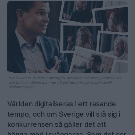
Per Holknekt, Isabella Löwengrip, Alexander Pärleros, Frida Boisen
och Sofie Lindblom kommer att diskutera frågor kopplade till
digitaliseringen.
Världen digitaliseras i ett rasande
tempo, och om Sverige vill stå sig i
konkurrensen så gäller det att
hänga med i svängarna. Som det ser