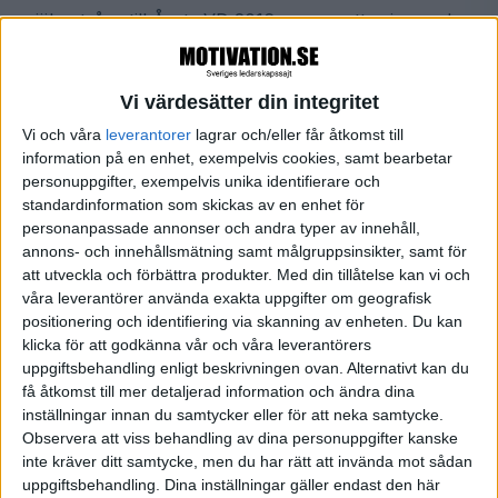
själv utsågs till Årets VD 2016, menar att priser och
utmärkelser är ett bra sätt att lyfta fram goda
förebilder.
Vi värdesätter din integritet
– Ja, det tror jag absolut, det drar till sig väldigt
Vi och våra
leverantorer
lagrar och/eller får åtkomst till
information på en enhet, exempelvis cookies, samt bearbetar
mycket intresse och publicitet. Det är ett sätt att
personuppgifter, exempelvis unika identifierare och
belysa vilka fantastiska möjligheter som finns i den
standardinformation som skickas av en enhet för
digitala världen. Det är också viktigt för att locka fler
personanpassade annonser och andra typer av innehåll,
annons- och innehållsmätning samt målgruppsinsikter, samt för
kvinnor till IT-branschen, säger han.
att utveckla och förbättra produkter.
Med din tillåtelse kan vi och
våra leverantörer använda exakta uppgifter om geografisk
Just bristen på kvinnor som söker sig till branschen
positionering och identifiering via skanning av enheten. Du kan
är en viktig nöt att knäcka för att vi i framtiden ska
klicka för att godkänna vår och våra leverantörers
uppgiftsbehandling enligt beskrivningen ovan. Alternativt kan du
ha tillräckligt med kompetent arbetskraft, menar
få åtkomst till mer detaljerad information och ändra dina
Peter Hellgren.
inställningar innan du samtycker eller för att neka samtycke.
Observera att viss behandling av dina personuppgifter kanske
– Idag råder det en stor manlig dominans, bara 15-
inte kräver ditt samtycke, men du har rätt att invända mot sådan
uppgiftsbehandling. Dina inställningar gäller endast den här
20 procent är kvinnor. Det beror delvis på att det