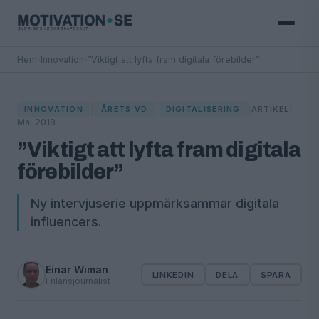
Hem
›
Innovation
›
”Viktigt att lyfta fram digitala förebilder”
|
|
|
|
INNOVATION
ÅRETS VD
DIGITALISERING
ARTIKEL
Maj 2018
”Viktigt att lyfta fram digitala
förebilder”
Ny intervjuserie uppmärksammar digitala
influencers.
Einar Wiman
LINKEDIN
DELA
SPARA
Frilansjournalist