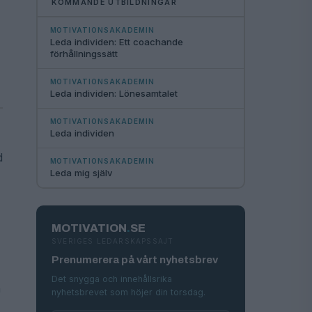
KOMMANDE UTBILDNINGAR
MOTIVATIONSAKADEMIN
Leda individen: Ett coachande
förhållningssätt
MOTIVATIONSAKADEMIN
Leda individen: Lönesamtalet
MOTIVATIONSAKADEMIN
Leda individen
d
MOTIVATIONSAKADEMIN
Leda mig själv
MOTIVATION
.
SE
SVERIGES LEDARSKAPSSAJT
Prenumerera på vårt nyhetsbrev
Det snygga och innehållsrika
å
nyhetsbrevet som höjer din torsdag.