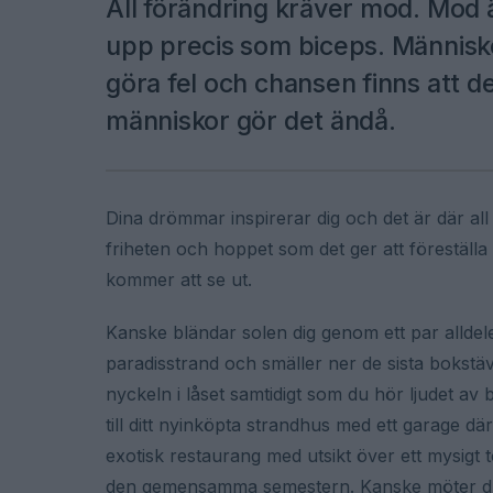
All förändring kräver mod. Mod ä
upp precis som biceps. Människ
göra fel och chansen finns att d
människor gör det ändå.
Dina drömmar inspirerar dig och det är där all 
friheten och hoppet som det ger att föreställa 
kommer att se ut.
Kanske bländar solen dig genom ett par alldele
paradisstrand och smäller ner de sista bokstä
nyckeln i låset samtidigt som du hör ljudet av
till ditt nyinköpta strandhus med ett garage dä
exotisk restaurang med utsikt över ett mysigt
den gemensamma semestern. Kanske möter du 