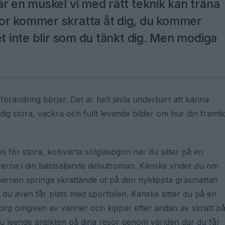
r en muskel vi med rätt teknik kan träna
or kommer skratta åt dig, du kommer
et inte blir som du tänkt dig. Men modiga
förändring börjar. Det är helt jävla underbart att känna
dig stora, vackra och fullt levande bilder om hur din framti
s för stora, kolsvarta solglasögon när du sitter på en
verna i din bästsäljande debutroman. Kanske vrider du om
 barnen springa skrattande ut på den nyklippta gräsmattan
r du även får plats med sportbilen. Kanske sitter du på en
 torg omgiven av vänner och kippar efter andan av skratt p
leende ansikten på dina resor genom världen där du får