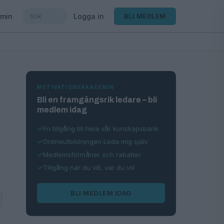
min
Logga in
BLI MEDLEM
MOTIVATIONSAKADEMIN
Bli en framgångsrik ledare – bli
medlem idag
Fri tillgång till hela vår kunskapsbank
Onlineutbildningen Leda mig själv
Medlemsförmåner och rabatter
Tillgång när du vill, var du vill
BLI MEDLEM IDAG