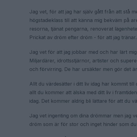
Jag vet, för att jag har själv gått från att st
högstadieklass till att känna mig bekväm på a
resorna, tjänat pengarna, renoverat lägenhete
Prickat av dröm efter dröm - för att jag tränar.
Jag vet för att jag jobbar med och har lärt mi
Miljardärer, idrottsstjärnor, artister och supe
och förvirring. De har ursäkter men gör det ä
Allt du värdesätter i ditt liv idag har kommit t
allt du kommer att älska med ditt liv i framtid
idag. Det kommer aldrig bli lättare för att du vä
Jag vet ingenting om dina drömmar men jag vet
dröm som är för stor och inget hinder som du 