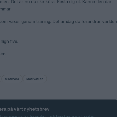
heten. Det är nu du ska köra. Kasta dig ut. Känna den där
ömmar.
som växer genom träning. Det är idag du förändrar världen
high five.
sen.
Motivera
Motivation
ra på vårt nyhetsbrev
brev varje vecka. Inspiration och kunskap, varje torsdag.