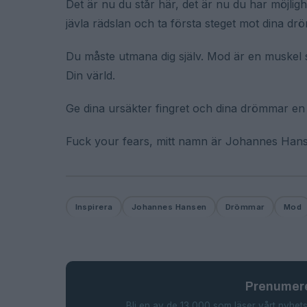
Det är nu du står här, det är nu du har möjlig
jävla rädslan och ta första steget mot dina dr
Du måste utmana dig själv. Mod är en muskel 
Din värld.
Ge dina ursäkter fingret och dina drömmar en 
Fuck your fears, mitt namn är Johannes Han
Inspirera
Johannes Hansen
Drömmar
Mod
Prenumere
Bli en av de 13 000 som läser vårt nyhets