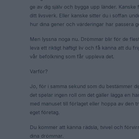
ge av dig själv och bygga upp länder. Kanske f
ditt livsverk. Eller kanske sitter du i soffan un
hur dina gener och värderingar har passera g
Men lyssna noga nu. Drömmar blir för de flesta 
leva ett riktigt häftigt liv och få känna att du f
vår befolkning som får uppleva det.
Varför?
Jo, för i samma sekund som du bestämmer dig f
det spelar ingen roll om det gäller lägga en h
med manuset till förlaget eller hoppa av den try
eget företag.
Du kommer att känna rädsla, tvivel och förvirri
dina drömmar.