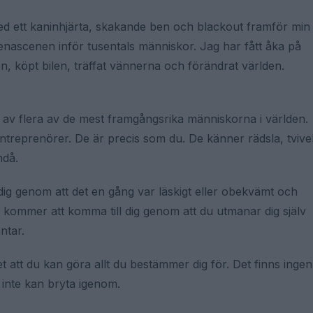
å med ett kaninhjärta, skakande ben och blackout framför min
renascenen inför tusentals människor. Jag har fått åka på
n, köpt bilen, träffat vännerna och förändrat världen.
g av flera av de mest framgångsrika människorna i världen.
rentreprenörer. De är precis som du. De känner rädsla, tvive
ndå.
ill dig genom att det en gång var läskigt eller obekvämt och
en kommer att komma till dig genom att du utmanar dig själv
ntar.
 att du kan göra allt du bestämmer dig för. Det finns ingen
inte kan bryta igenom.