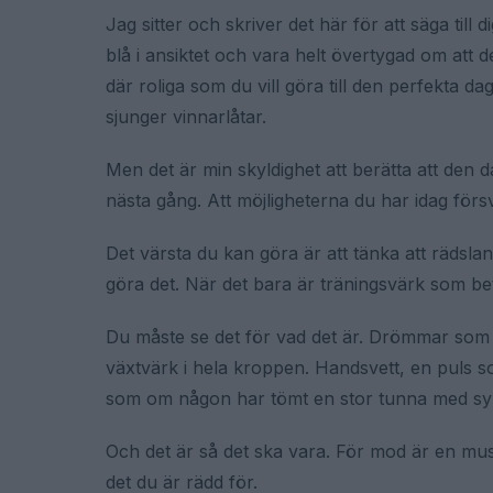
Jag sitter och skriver det här för att säga till di
blå i ansiktet och vara helt övertygad om att d
där roliga som du vill göra till den perfekta da
sjunger vinnarlåtar.
Men det är min skyldighet att berätta att den d
nästa gång. Att möjligheterna du har idag försv
Det värsta du kan göra är att tänka att rädslan,
göra det. När det bara är träningsvärk som b
Du måste se det för vad det är. Drömmar som d
växtvärk i hela kroppen. Handsvett, en puls 
som om någon har tömt en stor tunna med syra
Och det är så det ska vara. För mod är en mu
det du är rädd för.