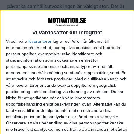
påverka samhällsutvecklingen är väldigt stor. Det är
ett av de viktigaste skälen till att hon trivs i
branschen, säger hon.
Vi värdesätter din integritet
– Vi satsar på ansvarsfulla investeringar, och följer
Vi och våra
leverantorer
lagrar och/eller får åtkomst till
upp hur bolagen tar ansvar för sådant som
information på en enhet, exempelvis cookies, samt bearbetar
personuppgifter, exempelvis unika identifierare och
hållbarhet och mänskliga rättigheter. Swedbank
standardinformation som skickas av en enhet för
Robur har blivit mycket tydligare på den punkten de
personanpassade annonser och andra typer av innehåll,
senaste åren. För ett par veckor sedan blev fem av
annons- och innehållsmätning samt målgruppsinsikter, samt för
att utveckla och förbättra produkter.
Med din tillåtelse kan vi och
våra hållbarhetsfonder Svanenmärkta, det tycker
våra leverantörer använda exakta uppgifter om geografisk
jag är ett bevis för att vi har kommit långt. Att jobba
positionering och identifiering via skanning av enheten. Du kan
med investeringar ger fantastiska möjligheter, men
klicka för att godkänna vår och våra leverantörers
uppgiftsbehandling enligt beskrivningen ovan. Alternativt kan du
också stort ansvar, säger Liza Jonson.
få åtkomst till mer detaljerad information och ändra dina
inställningar innan du samtycker eller för att neka samtycke.
När man har ett hållbarhetsfokus så blir det också
Observera att viss behandling av dina personuppgifter kanske
inte kräver ditt samtycke, men du har rätt att invända mot sådan
lättare att attrahera de bästa medarbetarna och