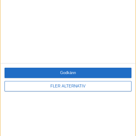
FAKTA
Kom och låt dig inspireras på Årets VD 2017!
Information om eventet hittar du här
.
Prenumerera på vårt nyhetsbrev
Bli en av de 13 000 som läser vårt nyhetsbrev varje
vecka. Inspiration och kunskap, varje torsdag.
Godkänn
FLER ALTERNATIV
JA, TACK!
ANDRA HAR OCKSÅ LÄST