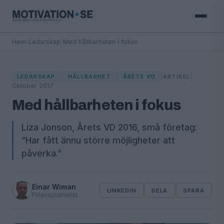
Hem
›
Ledarskap
›
Med hållbarheten i fokus
|
|
|
|
LEDARSKAP
HÅLLBARHET
ÅRETS VD
ARTIKEL
Oktober 2017
Med hållbarheten i fokus
Liza Jonson, Årets VD 2016, små företag:
”Har fått ännu större möjligheter att
påverka.”
Einar Wiman
LINKEDIN
DELA
SPARA
Frilansjournalist