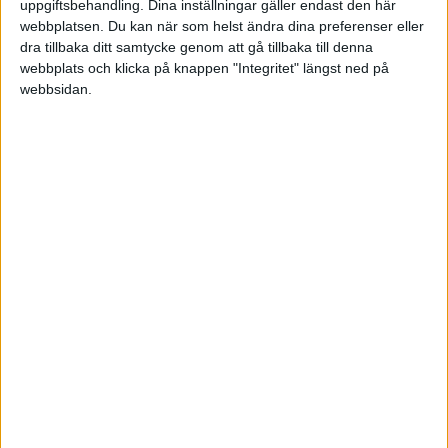
uppgiftsbehandling. Dina inställningar gäller endast den här
erbjuda den bästa produkten till kunderna, menar
webbplatsen. Du kan när som helst ändra dina preferenser eller
hon. Såväl anställda som kunder tycker att
dra tillbaka ditt samtycke genom att gå tillbaka till denna
webbplats och klicka på knappen "Integritet" längst ned på
samhällsansvar är en viktig, i många fall avgörande
webbsidan.
aspekt.
"Hållbarhet är den enda vägen framåt."
– Liza Jonson
– Mitt fokus har alltid varit att skapa transparenta
produkter. De som vågar ta ansvar inom
hållbarhetsområdet kommer att bli de finansiella
vinnarna framöver. Det är förstås en viktig del av
analysen för oss. Bolag som inte tar det här på
allvar är inga vinnare, säger hon, och fortsätter: