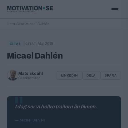
Hem
›
Citat
›
Micael Dahlén
|
|
Maj 2019
CITAT
CITAT
Micael Dahlén
Mats Ekdahl
LINKEDIN
DELA
SPARA
Citatkrönikör
I dag ser vi hellre trailern än filmen.
— Micael Dahlén