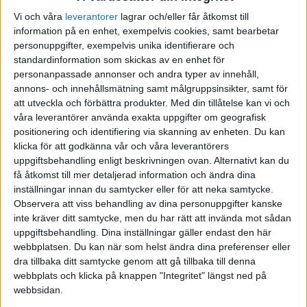
Journalens sista nummer och för tidningen
Resumé.
Vi och våra
leverantorer
lagrar och/eller får åtkomst till
information på en enhet, exempelvis cookies, samt bearbetar
Nedan ser du samtliga citat kompilerade
personuppgifter, exempelvis unika identifierare och
av Mats Ekdahl
standardinformation som skickas av en enhet för
personanpassade annonser och andra typer av innehåll,
annons- och innehållsmätning samt målgruppsinsikter, samt för
att utveckla och förbättra produkter.
Med din tillåtelse kan vi och
våra leverantörer använda exakta uppgifter om geografisk
Prenumerera på vårt nyhetsbrev
positionering och identifiering via skanning av enheten. Du kan
Bli en av de 13 000 som läser vårt nyhetsbrev varje
klicka för att godkänna vår och våra leverantörers
vecka. Inspiration och kunskap, varje torsdag.
uppgiftsbehandling enligt beskrivningen ovan. Alternativt kan du
få åtkomst till mer detaljerad information och ändra dina
inställningar innan du samtycker eller för att neka samtycke.
Observera att viss behandling av dina personuppgifter kanske
JA, TACK!
inte kräver ditt samtycke, men du har rätt att invända mot sådan
uppgiftsbehandling. Dina inställningar gäller endast den här
webbplatsen. Du kan när som helst ändra dina preferenser eller
dra tillbaka ditt samtycke genom att gå tillbaka till denna
ANDRA HAR OCKSÅ LÄST
webbplats och klicka på knappen "Integritet" längst ned på
webbsidan.