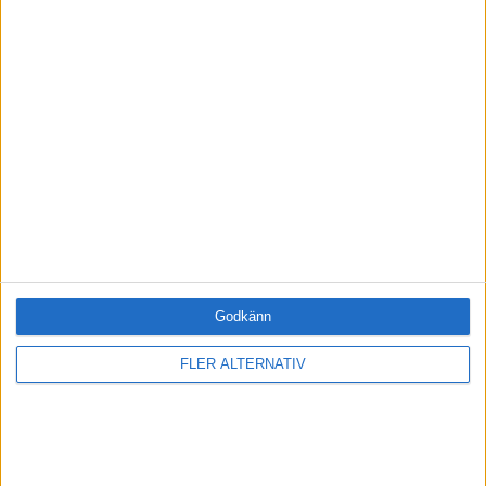
MOTIVATIONSAKADEMIN
Bli en framgångsrik ledare – bli medlem idag
Fri tillgång till hela vår kunskapsbank
Onlineutbildningen Leda mig själv
Medlemsförmåner och rabatter
Tillgång när du vill, var du vill
Godkänn
BLI MEDLEM IDAG
FLER ALTERNATIV
RELATERADE ARTIKLAR
KOMMUNIKATION