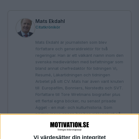
Mats Ekdahl
Citatkrönikör
Mats Ekdahl är journalisten som blev
författare och generaldirektör för två
regeringar. Han är ett välkänt namn inom den
svenska medievärlden med befattningar som
bland annat chefredaktör för tidningen Vi,
Resumé, Läkartidningen och tidningen
Arbetet på sitt CV. Mats har även varit knuten
till Europafilm, Bonniers, Norstedts och SVT.
Författare till Tore Wretmans biografier plus
ett flertal egna böcker, nu senast prisade
Ägget - en mat- och kulturhistoria. Som
nästan ingen annan har han själv prövat på
olika medieformer liksom ägandeformernas
mångfald. Han har belönats med Stora
Journalistpriset för flaggskeppet Vecko-
Vi värdesätter din integritet