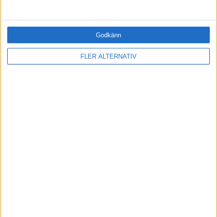
ANDRA HAR OCKSÅ LÄST
Godkänn
FLER ALTERNATIV
·
Einar Wiman
MOTIVATION
Frustration? Nej tack
Har du tröttnat på att vara arg över
saker som du inte kan påverka?
·
Einar Wiman
MOTIVATION
Så blir du mer kreativ
Den mest underskattade
kreativitetsfaktorn: Uthållighet.
Marie Alani & Helena