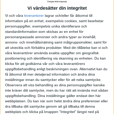
livet, inte bara jämfört med dem som hade besvarat
Vi värdesätter din integritet
sitt kall – utan också jämfört med den grupp som
upplevde att de inte hade något kall alls.
Vi och våra
leverantorer
lagrar och/eller får åtkomst till
information på en enhet, exempelvis cookies, samt bearbetar
personuppgifter, exempelvis unika identifierare och
De som inte hade besvarat sitt kall var inte bara mer
standardinformation som skickas av en enhet för
missnöjda med livet, utan angav också en högre
personanpassade annonser och andra typer av innehåll,
grad av fysiska stressymptom och psykisk ohälsa.
annons- och innehållsmätning samt målgruppsinsikter, samt för
att utveckla och förbättra produkter.
Med din tillåtelse kan vi och
våra leverantörer använda exakta uppgifter om geografisk
Allt detta var i linje med den teori som forskarna ville
positionering och identifiering via skanning av enheten. Du kan
bekräfta – nämligen att det här med att ha ett kall i
klicka för att godkänna vår och våra leverantörers
livet är ett mynt med två sidor. Om du lyckas följa ditt
uppgiftsbehandling enligt beskrivningen ovan. Alternativt kan du
få åtkomst till mer detaljerad information och ändra dina
kall så blir ditt liv fyllt av mening, men om du
inställningar innan du samtycker eller för att neka samtycke.
misslyckas blir du frustrerad och mår sämre än om
Observera att viss behandling av dina personuppgifter kanske
du inte hade haft något kall alls.
inte kräver ditt samtycke, men du har rätt att invända mot sådan
uppgiftsbehandling. Dina inställningar gäller endast den här
webbplatsen. Du kan när som helst ändra dina preferenser eller
Ta ditt kall på allvar
dra tillbaka ditt samtycke genom att gå tillbaka till denna
webbplats och klicka på knappen "Integritet" längst ned på