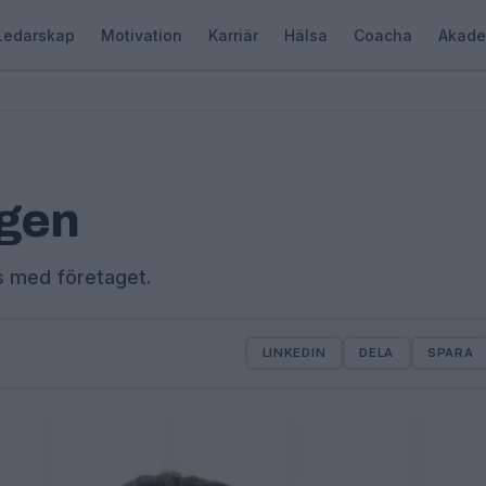
Ledarskap
Motivation
Karriär
Hälsa
Coacha
Akade
ogen
s med företaget.
LINKEDIN
DELA
SPARA