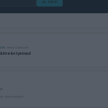
JA, TACK!
·
Jenny Claesson
GEN
 bättre än tystnad
s”
r stora intryck.