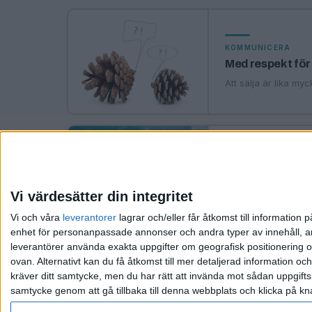
KOMMUNICERA
Med respekt för
Att sälja är lika my
HR
En tydlig IT-pol
Vi värdesätter din integritet
Dialog och kommunik
Vi och våra
leverantorer
lagrar och/eller får åtkomst till informatio
enhet för personanpassade annonser och andra typer av innehåll, ann
leverantörer använda exakta uppgifter om geografisk positionering oc
ovan. Alternativt kan du få åtkomst till mer detaljerad information oc
kräver ditt samtycke, men du har rätt att invända mot sådan uppgifts
samtycke genom att gå tillbaka till denna webbplats och klicka på kn