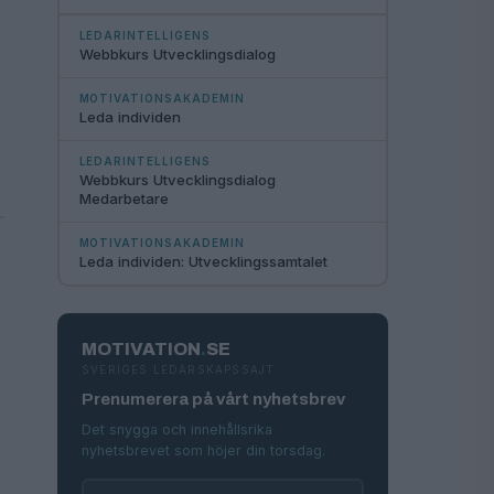
LEDARINTELLIGENS
Webbkurs Utvecklingsdialog
MOTIVATIONSAKADEMIN
Leda individen
LEDARINTELLIGENS
Webbkurs Utvecklingsdialog
Medarbetare
MOTIVATIONSAKADEMIN
Leda individen: Utvecklingssamtalet
MOTIVATION
.
SE
SVERIGES LEDARSKAPSSAJT
Prenumerera på vårt nyhetsbrev
Det snygga och innehållsrika
nyhetsbrevet som höjer din torsdag.