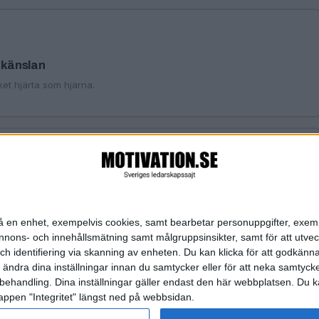
 känslan
cket hjärta som hjärna.
icy ger arbetsro
ation är bättre än förbud.
n på en enhet, exempelvis cookies, samt bearbetar personuppgifter, exem
ons- och innehållsmätning samt målgruppsinsikter, samt för att utveck
h identifiering via skanning av enheten. Du kan klicka för att godkänn
h ändra dina inställningar innan du samtycker eller för att neka samtyck
behandling. Dina inställningar gäller endast den här webbplatsen. Du kan
appen "Integritet" längst ned på webbsidan.