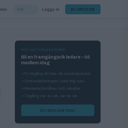
min
Logga in
BLI MEDLEM
MOTIVATIONSAKADEMIN
Bli en framgångsrik ledare – bli
medlem idag
Fri tillgång till hela vår kunskapsbank
Onlineutbildningen Leda mig själv
Medlemsförmåner och rabatter
Tillgång när du vill, var du vill
BLI MEDLEM IDAG