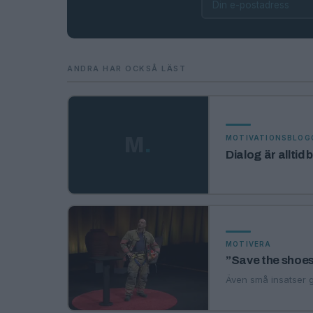
ANDRA HAR OCKSÅ LÄST
M
.
MOTIVATIONSBLOG
Dialog är alltid
MOTIVERA
”Save the shoe
Även små insatser gö