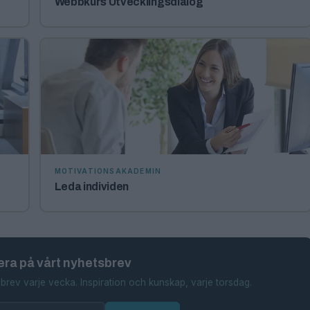
Webbkurs Utvecklingsdialog
MOTIVATIONSAKADEMIN
Leda individen
ra på vårt nyhetsbrev
brev varje vecka. Inspiration och kunskap, varje torsdag.