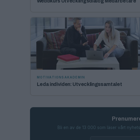
Webbkurs Utvecklingsdialog Medarbetare
MOTIVATIONSAKADEMIN
Leda individen: Utvecklingssamtalet
Prenumere
Bli en av de 13 000 som läser vårt nyhets