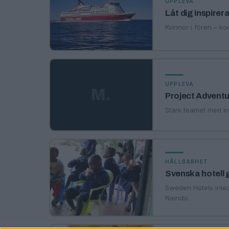
UPPLEVA
Låt dig inspirera
Kvinnor i fören – k
UPPLEVA
M
.
Project Adventu
Stärk teamet med k
HÅLLBARHET
Svenska hotell 
Sweden Hotels inled
Nairobi.