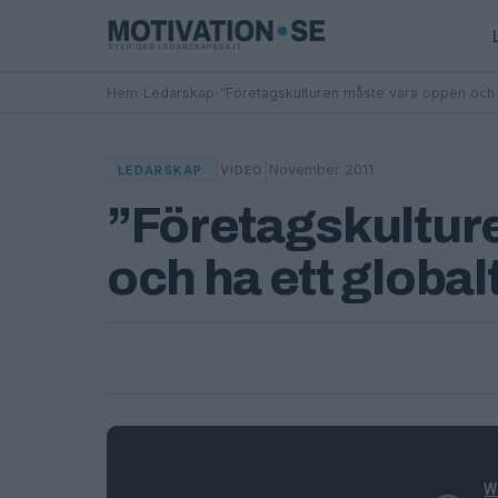
Hem
›
Ledarskap
›
”Företagskulturen måste vara öppen och h
|
|
November 2011
LEDARSKAP
VIDEO
”Företagskultur
och ha ett global