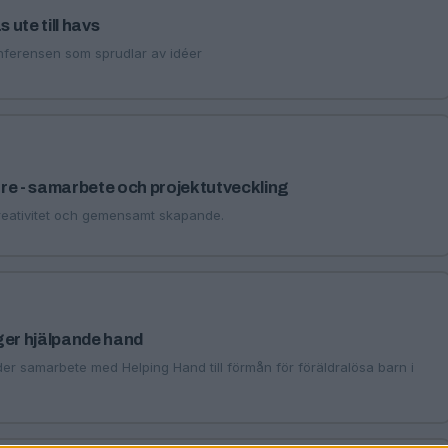
s ute till havs
onferensen som sprudlar av idéer
re - samarbete och projektutveckling
reativitet och gemensamt skapande.
ger hjälpande hand
er samarbete med Helping Hand till förmån för föräldralösa barn i