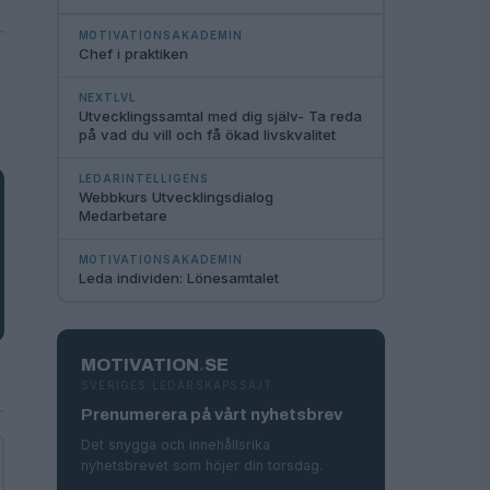
MOTIVATIONSAKADEMIN
Chef i praktiken
NEXTLVL
Utvecklingssamtal med dig själv- Ta reda
på vad du vill och få ökad livskvalitet
LEDARINTELLIGENS
Webbkurs Utvecklingsdialog
Medarbetare
MOTIVATIONSAKADEMIN
Leda individen: Lönesamtalet
MOTIVATION
.
SE
SVERIGES LEDARSKAPSSAJT
Prenumerera på vårt nyhetsbrev
Det snygga och innehållsrika
nyhetsbrevet som höjer din torsdag.