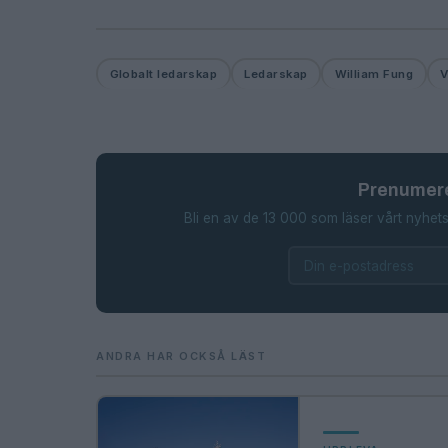
Globalt ledarskap
Ledarskap
William Fung
V
Prenumere
Bli en av de 13 000 som läser vårt nyhets
ANDRA HAR OCKSÅ LÄST