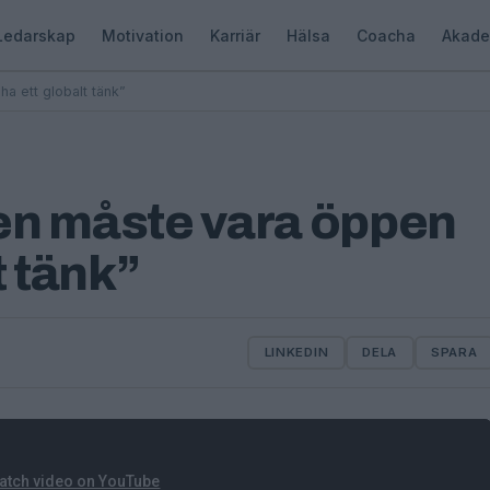
Ledarskap
Motivation
Karriär
Hälsa
Coacha
Akade
a ett globalt tänk”
en måste vara öppen
t tänk”
LINKEDIN
DELA
SPARA