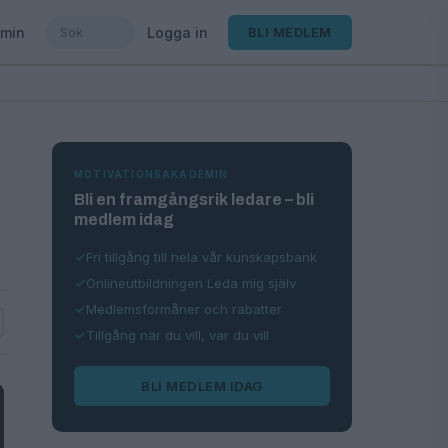
min
Logga in
BLI MEDLEM
MOTIVATIONSAKADEMIN
Bli en framgångsrik ledare – bli
medlem idag
Fri tillgång till hela vår kunskapsbank
Onlineutbildningen Leda mig själv
Medlemsförmåner och rabatter
Tillgång när du vill, var du vill
BLI MEDLEM IDAG